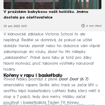
V pražském babyboxu našli holčičku. Jméno
dostala po ošetřovatelce
6 min čtení
23. pro 2025, 16:13
V klánovické základce Victoria School to ale
neplánují. Ředitel se domnívá, že pokud se učitel
dokáže trendu zasmát nebo ho dokonce sám vtipně
zakomponuje do výuky, zbaví ho tím nálepky
„zakázaného“. Právě aura tabu je totiž pro žáky
hlavní motivací, proč takovými výstřelky narušovat
hodiny.
Kořeny v rapu i basketbalu
Původ hlášky pochází z písně
Doot Doot (6 7)
amerického rapera Skrilla. Jeho track se začal šířit u
sestřihu klipů basketbalisty LaMelo Balla, který měří 6
stop a 7 palců, tedy dva metry. Hlášku začal
používat i basketbalista Taylen TK Kinney.