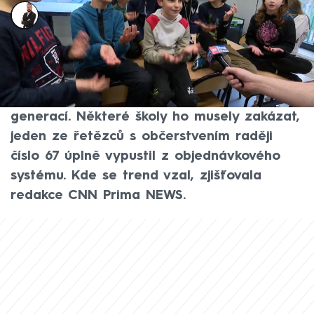
Jakub Říha
25. pro 2025, 07:37
Pokud máte doma teenagery, nejspíš
fenomén six seven už znáte. Virální
sousloví se letos rozšířilo mezi nejmladší
generací. Některé školy ho musely zakázat,
jeden ze řetězců s občerstvením raději
číslo 67 úplně vypustil z objednávkového
systému. Kde se trend vzal, zjišťovala
redakce CNN Prima NEWS.