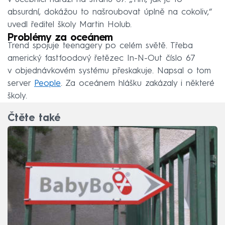
absurdní, dokážou to našroubovat úplně na cokoliv,“
uvedl ředitel školy Martin Holub.
Problémy za oceánem
Trend spojuje teenagery po celém světě. Třeba
americký fastfoodový řetězec In-N-Out číslo 67
v objednávkovém systému přeskakuje. Napsal o tom
server
People
. Za oceánem hlášku zakázaly i některé
školy.
Čtěte také