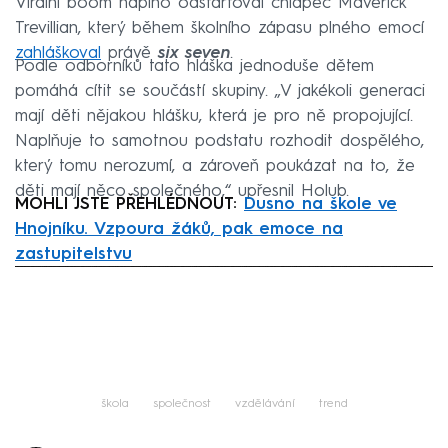
Virální boom naplno odstartoval chlapec Maverick
Trevillian, který během školního zápasu plného emocí
zahláškoval
právě
six seven
.
Podle odborníků tato hláška jednoduše dětem
pomáhá cítit se součástí skupiny. „V jakékoli generaci
mají děti nějakou hlášku, která je pro ně propojující.
Naplňuje to samotnou podstatu rozhodit dospělého,
který tomu nerozumí, a zároveň poukázat na to, že
děti mají něco společného,“ upřesnil Holub.
MOHLI JSTE PŘEHLÉDNOUT:
Dusno na škole ve
Hnojníku. Vzpoura žáků, pak emoce na
zastupitelstvu
Failed to fetch
škola
společnost
vzdělávání
trend