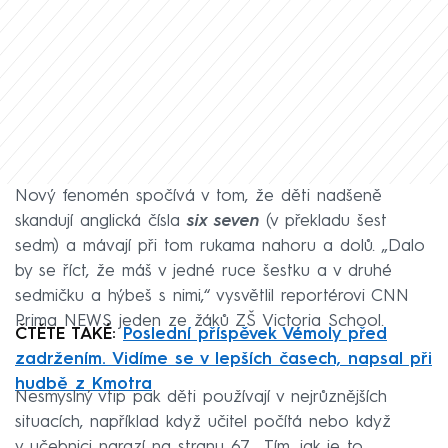
Nový fenomén spočívá v tom, že děti nadšeně
skandují anglická čísla
six seven
(v překladu šest
sedm) a mávají při tom rukama nahoru a dolů. „Dalo
by se říct, že máš v jedné ruce šestku a v druhé
sedmičku a hýbeš s nimi,“ vysvětlil reportérovi CNN
Prima NEWS jeden ze žáků ZŠ Victoria School.
ČTĚTE TAKÉ:
Poslední příspěvek Vémoly před
zadržením. Vidíme se v lepších časech, napsal při
hudbě z Kmotra
Nesmyslný vtip pak děti používají v nejrůznějších
situacích, například když učitel počítá nebo když
v učebnici narazí na stranu 67. „Tím, jak je to