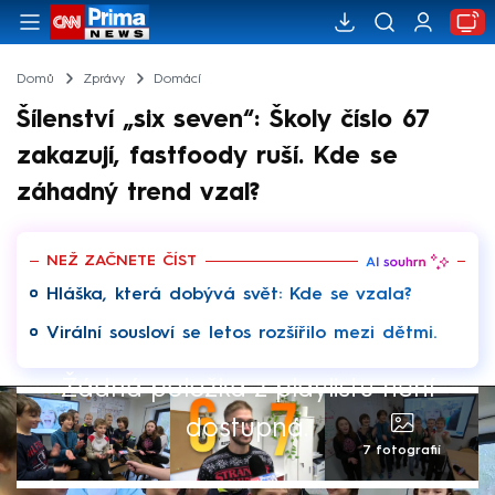
Domů
Zprávy
Domácí
Šílenství „six seven“: Školy číslo 67
zakazují, fastfoody ruší. Kde se
záhadný trend vzal?
NEŽ ZAČNETE ČÍST
Hláška, která dobývá svět: Kde se vzala?
Virální sousloví se letos rozšířilo mezi dětmi.
Žádná položka z playlistu není
dostupná.
7 fotografií