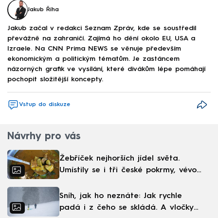
Jakub Říha
Jakub začal v redakci Seznam Zpráv, kde se soustředil
převážně na zahraničí. Zajímá ho dění okolo EU, USA a
Izraele. Na CNN Prima NEWS se věnuje především
ekonomickým a politickým tématům. Je zastáncem
názorných grafik ve vysílání, které divákům lépe pomáhají
pochopit složitější koncepty.
Vstup do diskuze
Návrhy pro vás
Žebříček nejhorších jídel světa.
Umístily se i tři české pokrmy, vévodí
skandinávská kuchyně
Sníh, jak ho neznáte: Jak rychle
padá i z čeho se skládá. A vločky