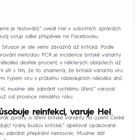
idemii je testování,“ uvedl Hel v sobotních zprávách
ůj vstup sdílel příspěvek na Facebooku
 Situace je ale velmi závažná až kritická. Podle
rování metodou PCR je incidence britské varianty
 několika desítek procent, v některých oblastech až
 síti s tím, že to znamená, že britská varianta viru
 typem viru v průběhu následujících několika dnů
, musíme ale zabránit rychlému šíření,“ varoval.
 už od prosince minulého roku.
sobuje reinfekci, varuje Hel
rali zprávy o šíření britské varianty na území České
dující týdny budou kritické,“ apeloval opakovaně
u zabránit přeplnění nemocnic. Musíme dát