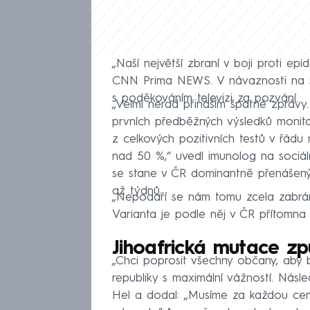
„Naší největší zbraní v boji proti ep
CNN Prima NEWS. V návaznosti na sv
s poděkováním televizi za pozvání.
„Velmi nerad přináším špatné zprávy.
prvních předběžných výsledků monito
z celkových pozitivních testů v řádu
nad 50 %,“ uvedl imunolog na sociální
se stane v ČR dominantně přenášeným
až týdnů.
„Nepodaří se nám tomu zcela zabránit
Varianta je podle něj v ČR přítomna
Jihoafrická mutace způ
„Chci poprosit všechny občany, aby b
republiky s maximální vážností. Násle
Hel a dodal: „Musíme za každou cen