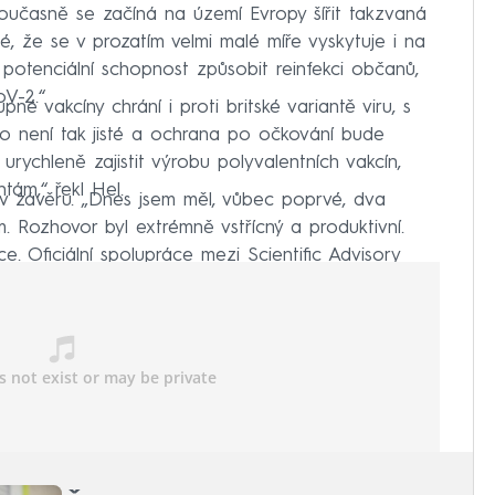
Současně se začíná na území Evropy šířit takzvaná
, že se v prozatím velmi malé míře vyskytuje i na
potenciální schopnost způsobit reinfekci občanů,
oV-2.“
é vakcíny chrání i proti britské variantě viru, s
ž to není tak jisté a ochrana po očkování bude
rychleně zajistit výrobu polyvalentních vakcín,
tám,“ řekl Hel.
v závěru. „Dnes jsem měl, vůbec poprvé, dva
. Rozhovor byl extrémně vstřícný a produktivní.
. Oficiální spolupráce mezi Scientific Advisory
byla zahájena.“