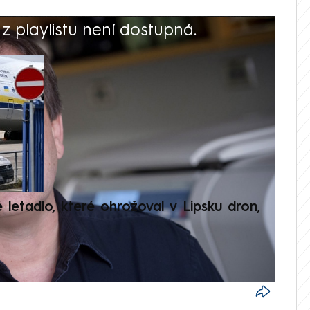
 playlistu není dostupná.
V
é letadlo, které ohrožoval v Lipsku dron,
Přilá
polit