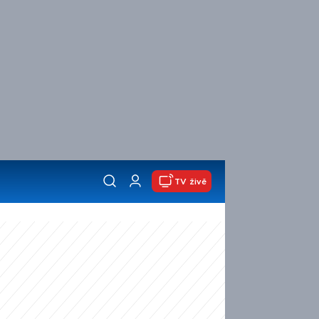
TV živě