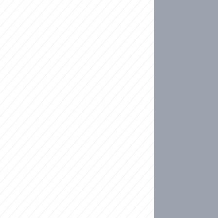
ideo
kat migranty do Česka? Sami by odešli, tvrdí exp
ické sebevraždě