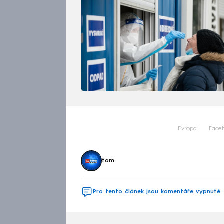
Evropa
Face
tom
Pro tento článek jsou komentáře vypnuté