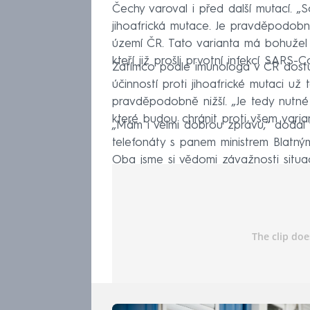
Čechy varoval i před další mutací. „
jihoafrická mutace. Je pravděpodobné
území ČR. Tato varianta má bohužel 
kteří již prošli prvotní infekcí SARS-C
Zatímco podle imunologa v ČR dostupn
účinností proti jihoafrické mutaci u
pravděpodobně nižší. „Je tedy nutné u
které budou chránit proti všem varian
„Mám i velmi dobrou zprávu,“ dodal 
telefonáty s panem ministrem Blatným
Oba jsme si vědomi závažnosti situace
Board a ministerstvem zdravotnictví 