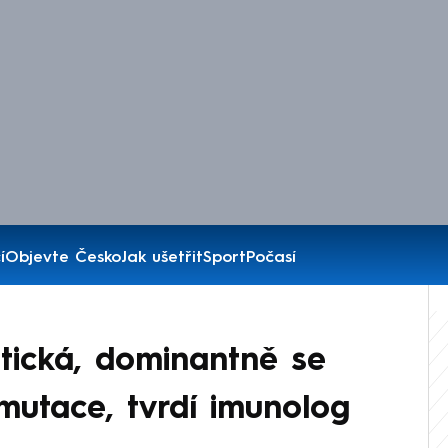
í
Objevte Česko
Jak ušetřit
Sport
Počasí
itická, dominantně se
 mutace, tvrdí imunolog