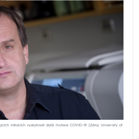
e.“
cích měsících vyskytovat další mutace COVID-19.
Zdroj: University of