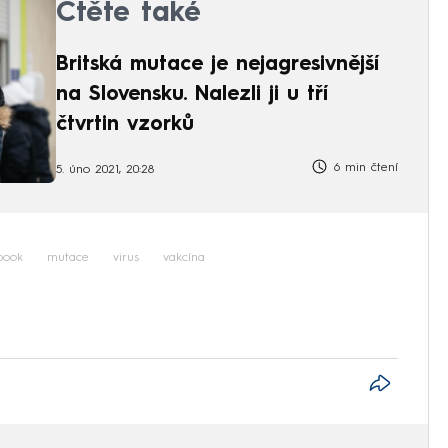
Čtěte také
Britská mutace je nejagresivnější
na Slovensku. Nalezli ji u tří
čtvrtin vzorků
6 min čtení
5. úno 2021, 20:28
book
mutace
virus
vakcína