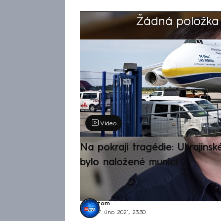
Žádná položka z
Výběr redakce
Video
Na pokraji tragédie: Ukrajinsk
bylo naložené municí
tom
7. úno 2021, 23:30