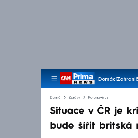
Domácí
Zahranič
Pořady
Domů
Zprávy
Koronavirus
Situace v ČR je kr
bude šířit britská