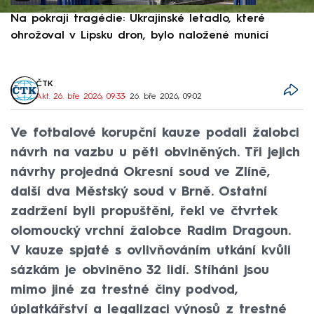
Na pokraji tragédie: Ukrajinské letadlo, které
P
ohrožoval v Lipsku dron, bylo naložené municí
e
ČTK
Akt. 26. bře 2026, 09:33
• 26. bře 2026, 09:02
Ve fotbalové korupční kauze podali žalobci
návrh na vazbu u pěti obviněných. Tři jejich
návrhy projedná Okresní soud ve Zlíně,
další dva Městský soud v Brně. Ostatní
zadržení byli propuštěni, řekl ve čtvrtek
olomoucký vrchní žalobce Radim Dragoun.
V kauze spjaté s ovlivňováním utkání kvůli
sázkám je obviněno 32 lidí. Stíháni jsou
mimo jiné za trestné činy podvod,
úplatkářství a legalizaci výnosů z trestné