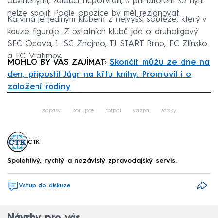
obviněnými, žalobci nepotvrdili, s primátorem se nyní
nelze spojit. Podle opozice by měl rezignovat.
Karviná je jediným klubem z nejvyšší soutěže, který v
kauze figuruje. Z ostatních klubů jde o druholigový
SFC Opava, 1. SC Znojmo, TJ START Brno, FC Zlínsko
a FC Vratimov.
MOHLO BY VÁS ZAJÍMAT:
Skončit můžu ze dne na
den, připustil Jágr na křtu knihy. Promluvil i o
založení rodiny
Failed to fetch
zápasy
korupce
fotbal
vazba
sázky
ČTK
Spolehlivý, rychlý a nezávislý zpravodajský servis.
Vstup do diskuze
Návrhy pro vás