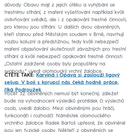
důvody. Obavu mají z jejich útěku a vyhýbání se
trestnímu stíhání, z maření vyšetřování například kvůli
ovlivňování svědků, ale i z opakování trestné činnosti,
pro kterou jsou stíháni. U dalších dvou obviněných,
kteří stanou před Městským soudem v Brně, navrhují
vazbu koluzní a předstižnou, tedy kvůli nebezpečí
maření objasňování skutečností závažných pro trestní
stíhání a kvůli nebezpečí opakování trestné činnosti.
„Ostatní zadržené osoby byly propuštěny na
svobodu,“ uvedl olomoucký vrchní žalobce.
ČTĚTE TAKÉ:
Karviná i Opava si zaslouží ligový
sešup. V boji s korupcí nás čeká hodně práce,
říká Podroužek
Počet 32 obviněných nemusí být konečný, záležet
bude na vyhodnocení výsledků prohlídek či výslechů
osob, uvedli žalobci. Mezi obviněnými jsou hráči,
funkcionáři i rozhodčí. Náměstek olomouckého
vrchního žalobce Radek Bartoš upřesnil, že obviněné
jsou jen fyzické osoby. Někteří z obviněných se