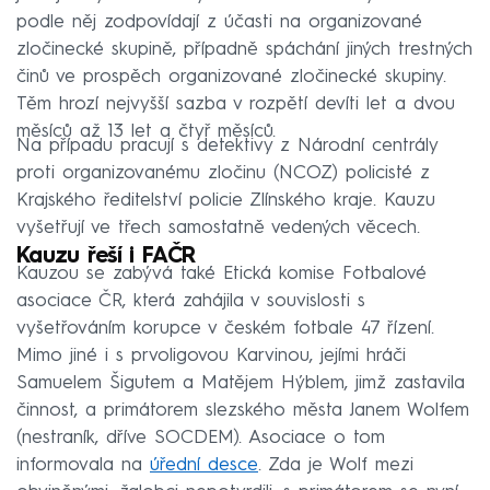
podle něj zodpovídají z účasti na organizované
zločinecké skupině, případně spáchání jiných trestných
činů ve prospěch organizované zločinecké skupiny.
Těm hrozí nejvyšší sazba v rozpětí devíti let a dvou
měsíců až 13 let a čtyř měsíců.
Na případu pracují s detektivy z Národní centrály
proti organizovanému zločinu (NCOZ) policisté z
Krajského ředitelství policie Zlínského kraje. Kauzu
vyšetřují ve třech samostatně vedených věcech.
Kauzu řeší i FAČR
Kauzou se zabývá také Etická komise Fotbalové
asociace ČR, která zahájila v souvislosti s
vyšetřováním korupce v českém fotbale 47 řízení.
Mimo jiné i s prvoligovou Karvinou, jejími hráči
Samuelem Šigutem a Matějem Hýblem, jimž zastavila
činnost, a primátorem slezského města Janem Wolfem
(nestraník, dříve SOCDEM). Asociace o tom
informovala na
úřední desce
. Zda je Wolf mezi