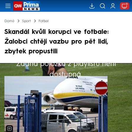
Domů
Sport
Fotbal
Skandál kvůli korupci ve fotbale:
Žalobci chtějí vazbu pro pět lidí,
zbytek propustili
Žádná položka z playlistu není
Výběr redakce
dostupná.