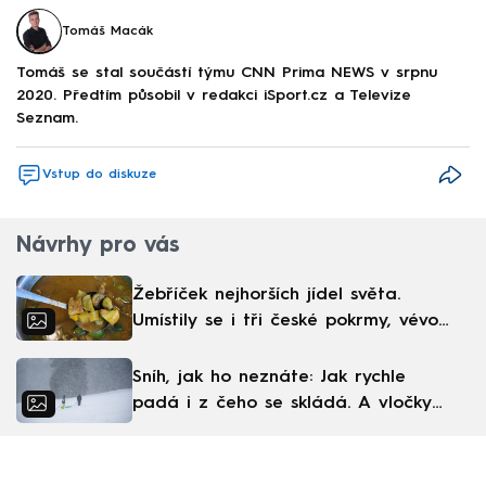
Tomáš Macák
Tomáš se stal součástí týmu CNN Prima NEWS v srpnu
2020. Předtím působil v redakci iSport.cz a Televize
Seznam.
Vstup do diskuze
Návrhy pro vás
Žebříček nejhorších jídel světa.
Umístily se i tři české pokrmy, vévodí
skandinávská kuchyně
Sníh, jak ho neznáte: Jak rychle
padá i z čeho se skládá. A vločky
nejsou bílé