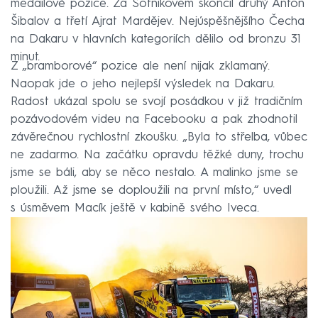
medailové pozice. Za Sotnikovem skončil druhý Anton
Šibalov a třetí Ajrat Mardějev. Nejúspěšnějšího Čecha
na Dakaru v hlavních kategoriích dělilo od bronzu 31
minut.
Z „bramborové“ pozice ale není nijak zklamaný.
Naopak jde o jeho nejlepší výsledek na Dakaru.
Radost ukázal spolu se svojí posádkou v již tradičním
pozávodovém videu na Facebooku a pak zhodnotil
závěrečnou rychlostní zkoušku. „Byla to střelba, vůbec
ne zadarmo. Na začátku opravdu těžké duny, trochu
jsme se báli, aby se něco nestalo. A malinko jsme se
ploužili. Až jsme se doploužili na první místo,“ uvedl
s úsměvem Macík ještě v kabině svého Iveca.