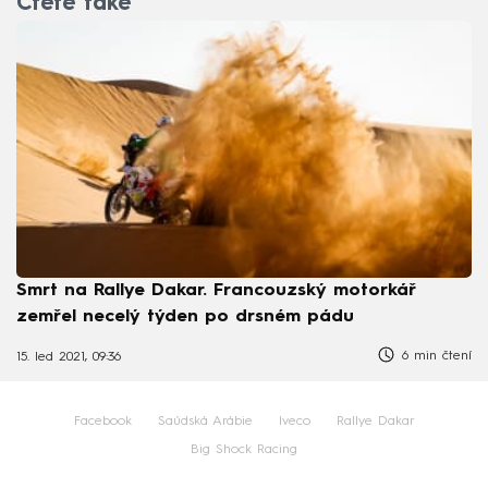
Čtěte také
Smrt na Rallye Dakar. Francouzský motorkář
zemřel necelý týden po drsném pádu
6 min čtení
15. led 2021, 09:36
Facebook
Saúdská Arábie
Iveco
Rallye Dakar
Big Shock Racing