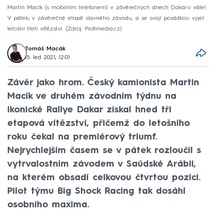
Martin Macík (s mobilním telefonem) v závěrečných dnech Dakaru válel.
V pátek, v závěrečné etapě slavného závodu, si se svojí posádkou vyjel
letošní třetí vítězství.
Zdroj: Profimedia.cz
Tomáš Macák
15. led 2021, 12:01
Závěr jako hrom. Český kamionista Martin
Macík ve druhém závodním týdnu na
ikonické Rallye Dakar získal hned tři
etapová vítězství, přičemž do letošního
roku čekal na premiérový triumf.
Nejrychlejším časem se v pátek rozloučil s
vytrvalostním závodem v Saúdské Arábii,
na kterém obsadí celkovou čtvrtou pozici.
Pilot týmu Big Shock Racing tak dosáhl
osobního maxima.