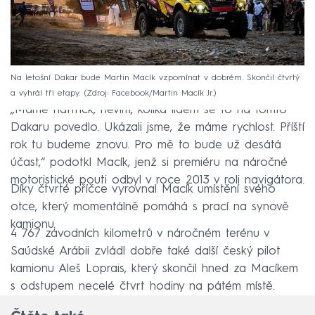
Na letošní Dakar bude Martin Macík vzpomínat v dobrém. Skončil čtvrtý
a vyhrál tři etapy.
Zdroj: Facebook/Martin Macík Jr.
„Máme hattrick, nevím, kolika lidem se to na tomto
Dakaru povedlo. Ukázali jsme, že máme rychlost. Příští
rok tu budeme znovu. Pro mě to bude už desátá
účast,“ podotkl Macík, jenž si premiéru na náročné
motoristické pouti odbyl v roce 2013 v roli navigátora.
Díky čtvrté příčce vyrovnal Macík umístění svého
otce, který momentálně pomáhá s prací na synově
kamionu.
4 767 závodních kilometrů v náročném terénu v
Saúdské Arábii zvládl dobře také další český pilot
kamionu Aleš Loprais, který skončil hned za Macíkem
s odstupem necelé čtvrt hodiny na pátém místě.