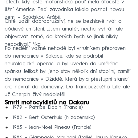
letech, kdy ještě motoristická pouť měla útočiště v
Jižní Americe. Teď závodníka lákalo poznat novou
zemi – Saúdskou Arábii.
Chtěl zažít dobrodružství, ne se bezhlavě rvát o
pódiové umístění. „Jsem amatér, nechci vyhrát, ale
objevovat země, do kterých bych se jinak nikdy
nepodíval,“ říkal.
Po nedělní vážné nehodě byl vrtulníkem přepraven
do nemocnice v Sakace, kde se podrobil
neurologické operaci a byl uveden do umělého
spánku. Jelikož byl jeho stav několik dní stabilní, zamířil
do nemocnice v Džiddě, která byla přestupní stanicí
pro návrat do domoviny. Do francouzského Lille ale
už Cherpin živý nedoletěl.
Smrti motocyklistů na Dakaru
1979 –⁠ Patrice Dodin (Francie)
1982 –⁠ Bert Osterhuis (Nizozemsko)
1983 –⁠ Jean-Noël Pineau (Francie)
1986 –⁠ Giampaolo Marinoni (Itálie), Jasuo Kaneko