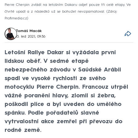
Pierre Cherpin zvládl na letošním Dakaru odjet pouze tři celé etapy. Ve
čtvrté upadl a z následků už se bohužel nevzpamatoval.
Zdroj:
Profimedia.cz
Tomáš Macák
15. led 2021, 09:36
Letošní Rallye Dakar si vyžádala první
lidskou oběť. V sedmé etapě
nebezpečného závodu v Saúdské Arábii
spadl ve vysoké rychlosti ze svého
motocyklu Pierre Cherpin. Francouz utrpěl
vážné poranění hlavy, zlomil si žebra,
poškodil plíce a byl uveden do umělého
spánku. Podle pořadatelů slavné
vytrvalostní akce zemřel při převozu do
rodné země.