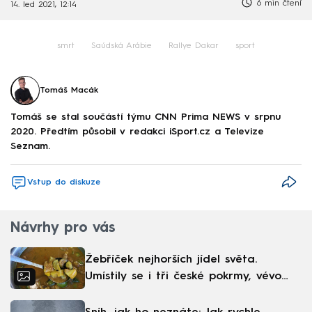
6 min čtení
14. led 2021, 12:14
smrt
Saúdská Arábie
Rallye Dakar
sport
Tomáš Macák
Tomáš se stal součástí týmu CNN Prima NEWS v srpnu
2020. Předtím působil v redakci iSport.cz a Televize
Seznam.
Vstup do diskuze
Návrhy pro vás
Žebříček nejhorších jídel světa.
Umístily se i tři české pokrmy, vévodí
skandinávská kuchyně