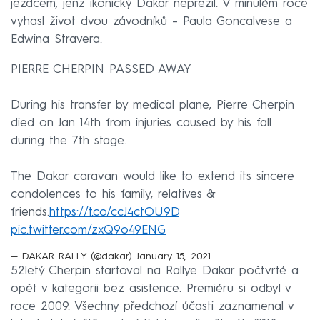
jezdcem, jenž ikonický Dakar nepřežil. V minulém roce
vyhasl život dvou závodníků – Paula Goncalvese a
Edwina Stravera.
PIERRE CHERPIN PASSED AWAY
During his transfer by medical plane, Pierre Cherpin
died on Jan 14th from injuries caused by his fall
during the 7th stage.
The Dakar caravan would like to extend its sincere
condolences to his family, relatives &
friends.
https://t.co/ccJ4ctOU9D
pic.twitter.com/zxQ9o49ENG
— DAKAR RALLY (@dakar)
January 15, 2021
52letý Cherpin startoval na Rallye Dakar počtvrté a
opět v kategorii bez asistence. Premiéru si odbyl v
roce 2009. Všechny předchozí účasti zaznamenal v