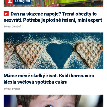
6 fotografií
Daň na slazené nápoje? Trend obezity to
nezvrátí. Potřeba je plošné řešení, míní expert
Téma: Domácí
Máme méně sladký život. Kvůli koronaviru
klesla světová spotřeba cukru
Téma: Byznys