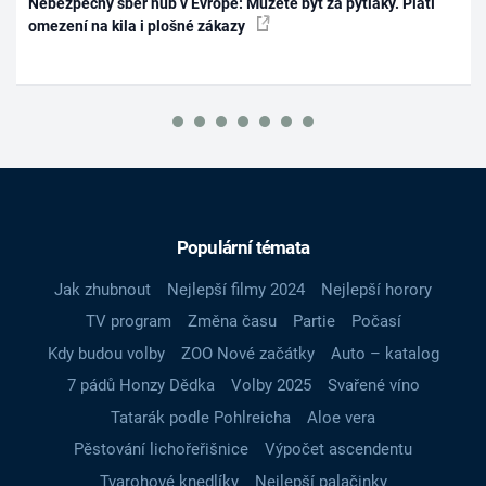
Nebezpečný sběr hub v Evropě: Můžete být za pytláky. Platí
omezení na kila i plošné zákazy
Populární témata
Jak zhubnout
Nejlepší filmy 2024
Nejlepší horory
TV program
Změna času
Partie
Počasí
Kdy budou volby
ZOO Nové začátky
Auto – katalog
7 pádů Honzy Dědka
Volby 2025
Svařené víno
Tatarák podle Pohlreicha
Aloe vera
Pěstování lichořeřišnice
Výpočet ascendentu
Tvarohové knedlíky
Nejlepší palačinky