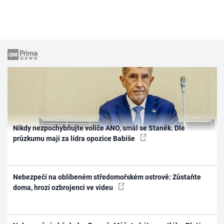
Nikdy nezpochybňujte voliče ANO, smál se Staněk. Dle
průzkumu mají za lídra opozice Babiše
Nebezpečí na oblíbeném středomořském ostrově: Zůstaňte
doma, hrozí ozbrojenci ve videu