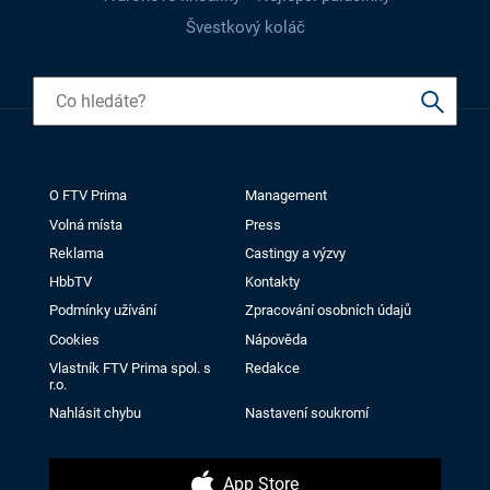
Švestkový koláč
O FTV Prima
Management
Volná místa
Press
Reklama
Castingy a výzvy
HbbTV
Kontakty
Podmínky užívání
Zpracování osobních údajů
Cookies
Nápověda
Vlastník FTV Prima spol. s
Redakce
r.o.
Nahlásit chybu
Nastavení soukromí
App Store