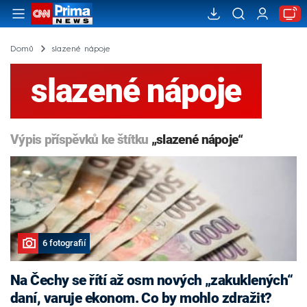
Domů
slazené nápoje
slazené nápoje
Výpis příspěvků ke štítku
„slazené nápoje“
6 fotografií
Na Čechy se řítí až osm nových „zakuklených“
daní, varuje ekonom. Co by mohlo zdražit?