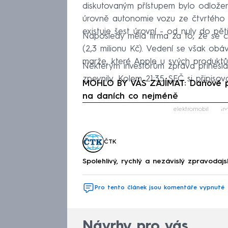
diskutovaným přístupem bylo odložen
úrovně autonomie vozu ze čtvrtého 
existuje šest úrovní - od nuly do pět
Naposledy měla firma za to, že se 
(2,3 milionu Kč). Vedení se však obá
marže, které Apple u svých produktů
Některým investorům zpráva přinesla
zpevnily. Kolem 21:35 SEČ si připisov
MOHLO BY VÁS ZAJÍMAT: Daňové při
na daních co nejméně
Fa
elektromobil
in
ČTK
Spolehlivý, rychlý a nezávislý zpravodajs
Pro tento článek jsou komentáře vypnuté
Návrhy pro vás