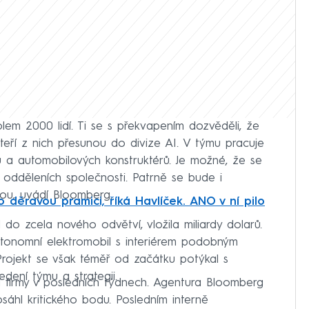
lem 2000 lidí. Ti se s překvapením dozvěděli, že
teří z nich přesunou do divize AI. V týmu pracuje
ů a automobilových konstruktérů. Je možné, že se
 odděleních společnosti. Patrně se bude i
rou, uvádí Bloomberg.
o děravou pramici, říká Havlíček. ANO v ní pilo
l do zcela nového odvětví, vložila miliardy dolarů.
utonomní elektromobil s interiérem podobným
Projekt se však téměř od začátku potýkal s
dení týmu a strategii.
ní firmy v posledních týdnech. Agentura Bloomberg
sáhl kritického bodu. Posledním interně