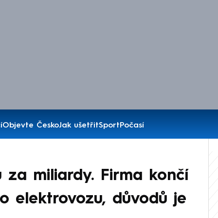
í
Objevte Česko
Jak ušetřit
Sport
Počasí
 za miliardy. Firma končí
ho elektrovozu, důvodů je