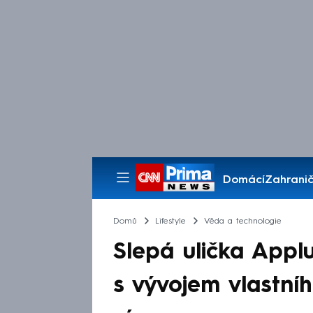
Domácí
Zahranič
Pořady
Domů
Lifestyle
Věda a technologie
Slepá ulička Applu
s vývojem vlastní