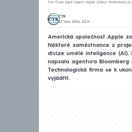
Tim Cook před logem Apple
Zdroj: Profimedia.cz
ČTK
27. úno 2024, 22:14
Americká společnost Apple za
Některé zaměstnance z projek
divize umělé inteligence (AI). 
napsala agentura Bloomberg 
Technologická firma se k ukon
vyjádřit.