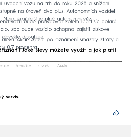
í uvedení vozu na trh do roku 2028 a snížení
stupně na úroveň dva plus. Autonomních vozidel
i. Nejpokročilejší je plně autonomní vůz.
cena vozu bude pohybovat kolem 100 tisíc dolarů
valo, zda bude vozidlo schopno zajistit ziskové
 obvykle dosahuje.
 úlevu. Akcie Apple po oznámení smazaly ztráty a
aly 0,7 procenta.
znání? Jaké slevy můžete využít a jak platit
iled to fetch
ovace
investice
projekt
Apple
ký servis.