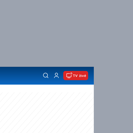
TV živě