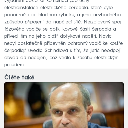
vyjádření došlo ke kombinaci „poruchy
elektroinstalace elektrického čerpadla, které bylo
ponořené pod hladinou rybníku, a jeho nevhodného
způsobu připojení do napájecí sítě. Neizolovaný spoj
fázového vodiče se dotkl kovové části čerpadla a
přivedl tím na jeho plášť dotykové napětí. Navíc
nebyl dostatečně připevněn ochranný vodič ke kostře
čerpadla,“ uvedla Schindlová s tím, že jistič neodpojil
obvod od napájení, což vedlo k zásahu elektrickým
proudem.
Čtěte také