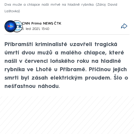
Dva muže a chlapce našli mrtvé na hladině rybníka.
Zdroj: David
Laštovka
CNN Prima NEWS
,
ČTK
5. led 2021, 15:40
Příbramští kriminalisté uzavřeli tragická
úmrtí dvou mužů a malého chlapce, které
našli v červenci loňského roku na hladině
rybníka ve Lhotě u Příbramě. Příčinou jejich
smrti byl zásah elektrickým proudem. Šlo o
nešťastnou náhodu.