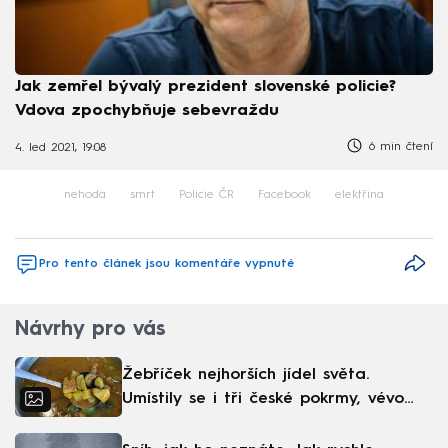
Jak zemřel bývalý prezident slovenské policie?
Vdova zpochybňuje sebevraždu
6 min čtení
4. led 2021, 19:08
nehoda
smrt
Policie ČR
Facebook
elektřina
Pro tento článek jsou komentáře vypnuté
Návrhy pro vás
Žebříček nejhorších jídel světa.
Umístily se i tři české pokrmy, vévodí
skandinávská kuchyně