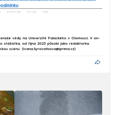
podmínku
iled to fetch
S
katastrofa
klinika
USA
lečenské vědy na Univerzitě Palackého v Olomouci. V on-
 stážistka, od října 2023 působí jako redaktorka.
ckou scénu. (Ivana.Syrovatkova@iprima.cz)