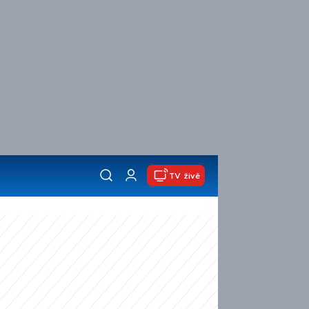
TV živě