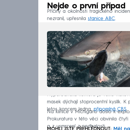
Nejde o první případ
Příčiny a okolnosti tragického incident
nezranil, upřesnila
stanice ABC
.
Hyperbarická komora je velké tlakové
masek dýchají stoprocentní kyslík. 
letos koncem ledna,
připomíná CBS
.
Na klinice v Michiganu došlo k explozi
Prokuratura v této věci obvinila čt
a z usmrcení z nedbalosti.
MOHLI JSTE PŘEHLÉDNOUT:
Měl na