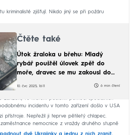
u kriminalisté zjišťují. Nikdo jiný se při požáru
Čtěte také
Útok žraloka u břehu: Mladý
rybář pouštěl úlovek zpět do
moře, dravec se mu zakousl do
nohy
6 min čtení
10. čvc 2025, 16:11
 zařízení, ve kterém pacienti pomocí speciálních
K podobnému incidentu v tomto zařízení došlo v USA
 přístroje. Nepřežil ji teprve pětiletý chlapec.
yři zaměstnance nemocnice z vraždy druhého stupně
padnout dvě Ukrajinky a jednu z nich zranit.