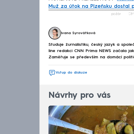
Muž za útok na Plzeňsku dostal 
Fa
požár
CB
Ivana Syrovátková
Studuje žurnalistiku, český jazyk a spo
line redakci CNN Prima NEWS začala jako
Zaměřuje se především na domácí politi
Vstup do diskuze
Návrhy pro vás