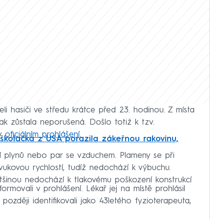
i hasiči ve středu krátce před 23. hodinou. Z místa
ak zůstala neporušená. Došlo totiž k tzv.
 v
oficiálním prohlášení
.
á školačka z USA porazila zákeřnou rakovinu,
ní plynů nebo par se vzduchem. Plameny se při
zvukovou rychlostí, tudíž nedochází k výbuchu.
ětšinou nedochází k tlakovému poškození konstrukcí
formovali v prohlášení. Lékař jej na místě prohlásil
ozději identifikovali jako 43letého fyzioterapeuta,