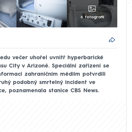
6 fotografií
edu večer uhořel uvnitř hyperbarické
u City v Arizoně. Speciální zařízení se
Informaci zahraničním médiím potvrdili
ruhý podobný smrtelný incident ve
ce, poznamenala stanice CBS News.