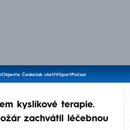
í
Objevte Česko
Jak ušetřit
Sport
Počasí
em kyslíkové terapie.
požár zachvátil léčebnou