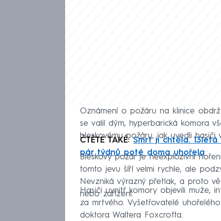
Oznámení o požáru na klinice obdržel
se valil dým, hyperbarická komora vš
bleskovému požáru, jak uvedli hasiči
ČTĚTE TAKÉ:
Smrt ji chtěla. 13let
pár týdnů poté doma uhořela
Bleskový požár je neexplozivní hoře
tomto jevu šíří velmi rychle, ale pod
Nevzniká výrazný přetlak, a proto v
Hasiči uvnitř komory objevili muže, in
nebo zařízení.
za mrtvého. Vyšetřovatelé uhořelého p
doktora Waltera Foxcrofta.