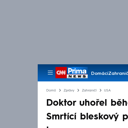
Domácí
Zahranič
Pořady
Domů
Zprávy
Zahraničí
USA
Doktor uhořel běh
Smrtící bleskový 