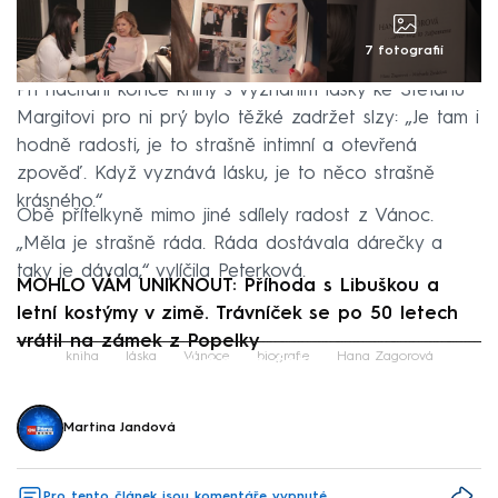
7 fotografií
Při načítání konce knihy s vyznáním lásky ke Štefanu
Margitovi pro ni prý bylo těžké zadržet slzy: „Je tam i
hodně radosti, je to strašně intimní a otevřená
zpověď. Když vyznává lásku, je to něco strašně
krásného.“
Obě přítelkyně mimo jiné sdílely radost z Vánoc.
„Měla je strašně ráda. Ráda dostávala dárečky a
taky je dávala,“ vylíčila Peterková.
MOHLO VÁM UNIKNOUT: Příhoda s Libuškou a
letní kostýmy v zimě. Trávníček se po 50 letech
vrátil na zámek z Popelky
Failed to fetch
kniha
láska
Vánoce
biografie
Hana Zagorová
Martina Jandová
Pro tento článek jsou komentáře vypnuté