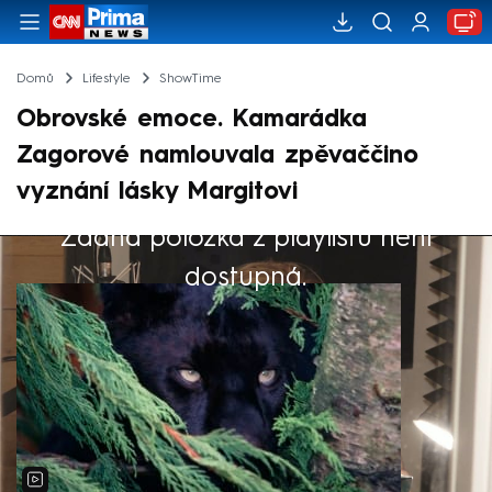
Domů
Lifestyle
ShowTime
Obrovské emoce. Kamarádka
Zagorové namlouvala zpěvaččino
vyznání lásky Margitovi
Žádná položka z playlistu není
Výběr redakce
dostupná.