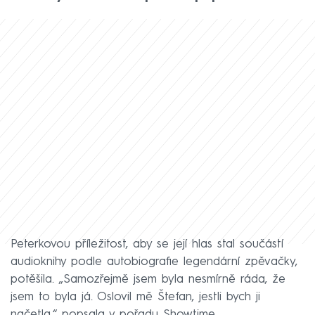
Peterkovou příležitost, aby se její hlas stal součástí
audioknihy podle autobiografie legendární zpěvačky,
potěšila. „Samozřejmě jsem byla nesmírně ráda, že
jsem to byla já. Oslovil mě Štefan, jestli bych ji
načetla,“ popsala v pořadu Showtime.