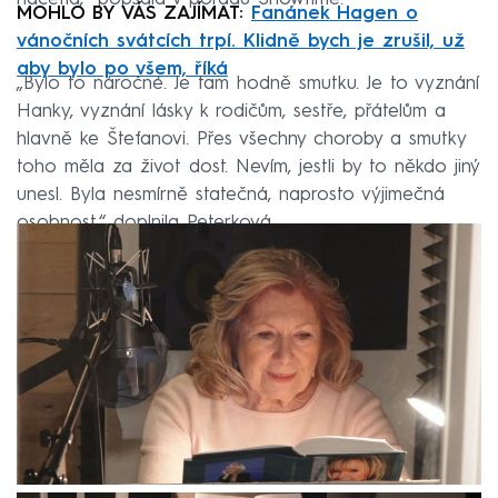
MOHLO BY VÁS ZAJÍMAT:
Fanánek Hagen o
vánočních svátcích trpí. Klidně bych je zrušil, už
aby bylo po všem, říká
„Bylo to náročné. Je tam hodně smutku. Je to vyznání
Hanky, vyznání lásky k rodičům, sestře, přátelům a
hlavně ke Štefanovi. Přes všechny choroby a smutky
toho měla za život dost. Nevím, jestli by to někdo jiný
unesl. Byla nesmírně statečná, naprosto výjimečná
osobnost,“ doplnila Peterková.