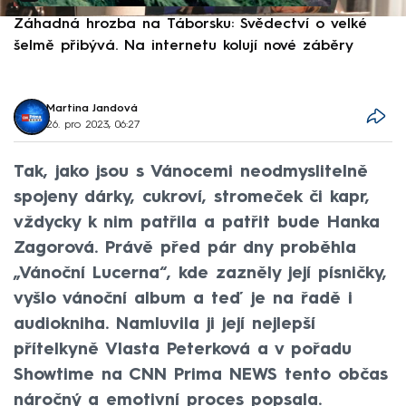
Záhadná hrozba na Táborsku: Svědectví o velké
S
šelmě přibývá. Na internetu kolují nové záběry
d
Martina Jandová
26. pro 2023, 06:27
Tak, jako jsou s Vánocemi neodmyslitelně
spojeny dárky, cukroví, stromeček či kapr,
vždycky k nim patřila a patřit bude Hanka
Zagorová. Právě před pár dny proběhla
„Vánoční Lucerna“, kde zazněly její písničky,
vyšlo vánoční album a teď je na řadě i
audiokniha. Namluvila ji její nejlepší
přítelkyně Vlasta Peterková a v pořadu
Showtime na CNN Prima NEWS tento občas
náročný a emotivní proces popsala.