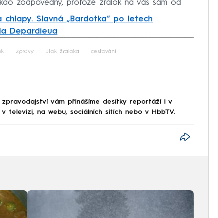
někdo zodpovědný, protože žralok na vás sám od
chlapy. Slavná „Bardotka“ po letech
jila Depardieua
iled to fetch
ok
zprávy
útok žraloka
cestování
 zpravodajství vám přinášíme desítky reportáží i v
 televizi, na webu, sociálních sítích nebo v HbbTV.