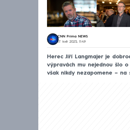
CNN Prima NEWS
17. kvě 2025, 11:49
Herec Jiří Langmajer je dobro
výpravách mu nejednou šlo o 
však nikdy nezapomene – na se