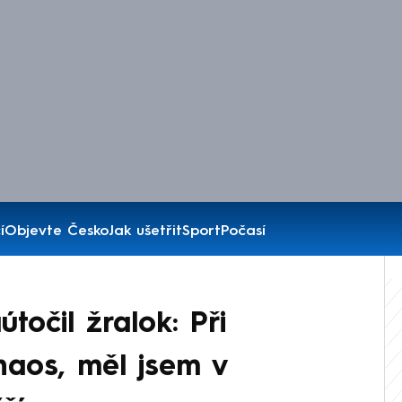
í
Objevte Česko
Jak ušetřit
Sport
Počasí
očil žralok: Při
haos, měl jsem v