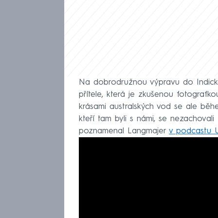
Na dobrodružnou výpravu do Indick
přítele, která je zkušenou fotografk
krásami australských vod se ale běhe
kteří tam byli s námi, se nezachovali 
poznamenal Langmajer
v podcastu U