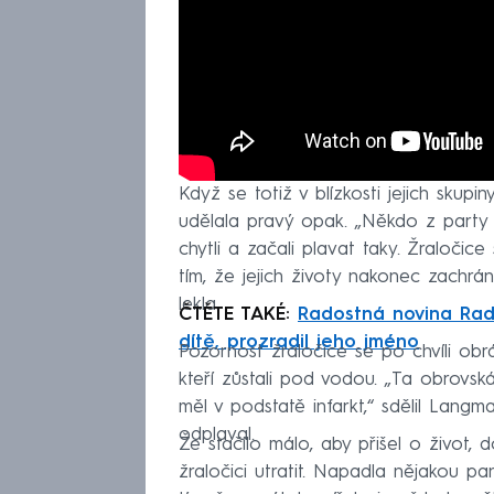
Když se totiž v blízkosti jejich skupin
udělala pravý opak. „Někdo z party 
chytli a začali plavat taky. Žraločice s
tím, že jejich životy nakonec zachráni
lekla.
ČTĚTE TAKÉ:
Radostná novina Radk
dítě, prozradil jeho jméno
Pozornost žraločice se po chvíli obrá
kteří zůstali pod vodou. „Ta obrovská
měl v podstatě infarkt,“ sdělil Langma
odplaval.
Že stačilo málo, aby přišel o život, 
žraločici utratit. Napadla nějakou pan