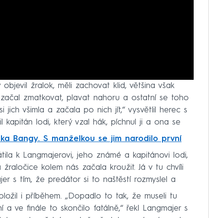
y objevil žralok, měli zachovat klid, většina však
začal zmatkovat, plavat nahoru a ostatní se toho
i jich všimla a začala po nich jít,“ vysvětlil herec s
l kapitán lodi, který vzal hák, píchnul ji a ona se
a Bangy. S manželkou se jim narodilo první
tila k Langmajerovi, jeho známé a kapitánovi lodi,
 žraločice kolem nás začala kroužit. Já v tu chvíli
jer s tím, že predátor si to naštěstí rozmyslel a
doložil i příběhem. „Dopadlo to tak, že museli tu
í a ve finále to skončilo fatálně,“ řekl Langmajer s