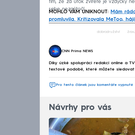
tím, že za útok zvířete je vždycky 
sebe nezaútočí.
MOHLO VÁM UNIKNOUT:
Mám ráda 
promluvila. Kritizovala MeToo, há
Fa
dobrodružství
žral
CNN Prima NEWS
Díky úzké spolupráci redakcí online a TV
textové podobě, které můžete sledovat v
Pro tento článek jsou komentáře vypnuté
Návrhy pro vás