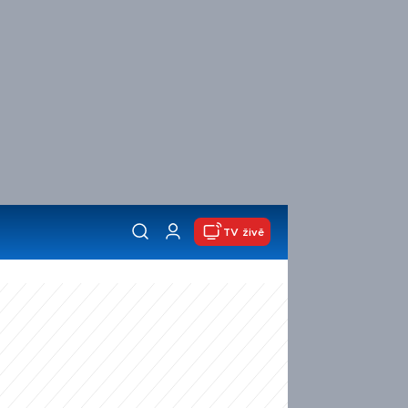
TV živě