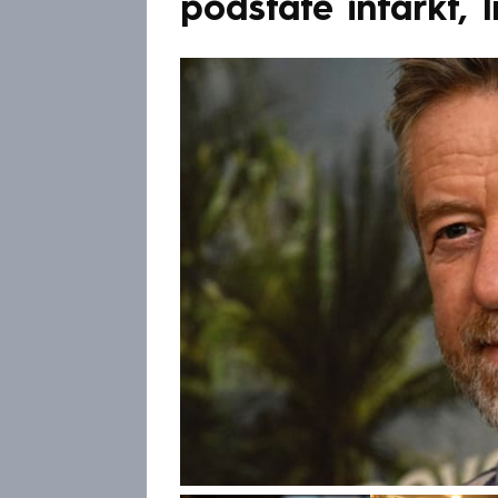
podstatě infarkt, lí