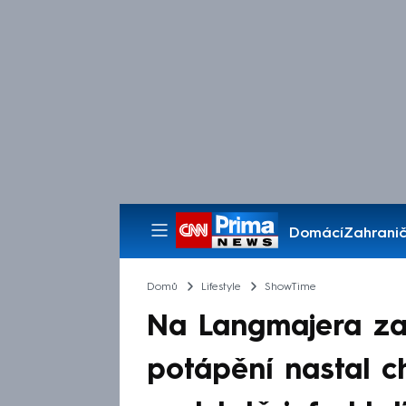
Domácí
Zahranič
Pořady
Domů
Lifestyle
ShowTime
Na Langmajera zaút
potápění nastal c