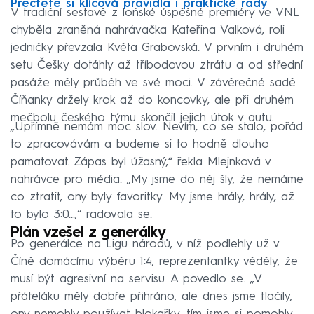
Přečtěte si klíčová pravidla i praktické rady
V tradiční sestavě z loňské úspěšné premiéry ve VNL
chyběla zraněná nahrávačka Kateřina Valková, roli
jedničky převzala Květa Grabovská. V prvním i druhém
setu Češky dotáhly až tříbodovou ztrátu a od střední
pasáže měly průběh ve své moci. V závěrečné sadě
Číňanky držely krok až do koncovky, ale při druhém
mečbolu českého týmu skončil jejich útok v autu.
„Upřímně nemám moc slov. Nevím, co se stalo, pořád
to zpracovávám a budeme si to hodně dlouho
pamatovat. Zápas byl úžasný,“ řekla Mlejnková v
nahrávce pro média. „My jsme do něj šly, že nemáme
co ztratit, ony byly favoritky. My jsme hrály, hrály, až
to bylo 3:0...,“ radovala se.
Plán vzešel z generálky
Po generálce na Ligu národů, v níž podlehly už v
Číně domácímu výběru 1:4, reprezentantky věděly, že
musí být agresivní na servisu. A povedlo se. „V
přáteláku měly dobře přihráno, ale dnes jsme tlačily,