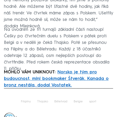
ony nemohly používat blokařky, tím jsme si pomohly
hodně. Ale můžeme být šťastné dvě hodiny, jak říká
náš trenér. Ve čtvrtek máme zápas s Polskem. Ušetřily
jsme možná hodně sil, může se nám to hodit,“
dodala Mlejnková.
Na úvodním ze tří turnajů základní části nastoupí
Češky po čtvrtečním duelu s Polskem v pátek proti
Belgii a v neděli je čeká Thajsko. Poté se přesunou
na Filipíny a do Bělehradu. Každý z 18 účastníků
odehraje 12 zápasů, osm nejlepších postoupí do
čtvrtfinále. Před rokem česká reprezentace obsadila
11. příčku.
MOHLO VÁM UNIKNOUT:
Norsko je tým pro
budoucnost, míní bookmaker Štverák. Kanada o
bronz nestála, dodal Vostatek.
Failed to fetch
Filipíny
Thajsko
Bělehrad
Belgie
sport