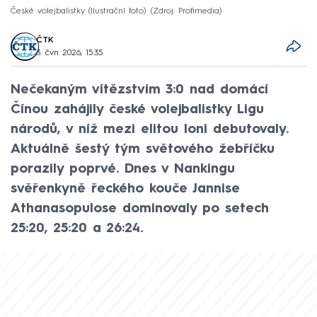
České volejbalistky (Ilustrační foto)
Zdroj: Profimedia
ČTK
3. čvn 2026, 15:35
Nečekaným vítězstvím 3:0 nad domácí
Čínou zahájily české volejbalistky Ligu
národů, v níž mezi elitou loni debutovaly.
Aktuálně šestý tým světového žebříčku
porazily poprvé. Dnes v Nankingu
svěřenkyně řeckého kouče Jannise
Athanasopulose dominovaly po setech
25:20, 25:20 a 26:24.