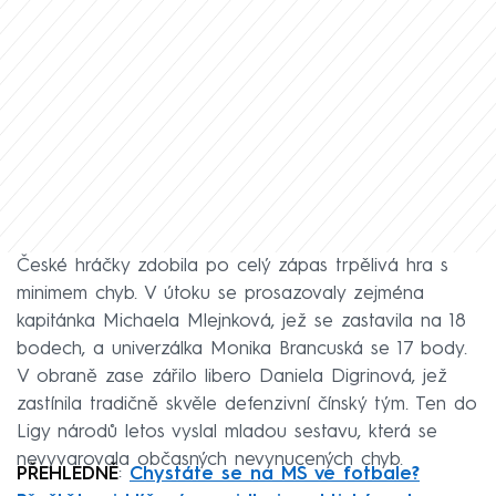
České hráčky zdobila po celý zápas trpělivá hra s
minimem chyb. V útoku se prosazovaly zejména
kapitánka Michaela Mlejnková, jež se zastavila na 18
bodech, a univerzálka Monika Brancuská se 17 body.
V obraně zase zářilo libero Daniela Digrinová, jež
zastínila tradičně skvěle defenzivní čínský tým. Ten do
Ligy národů letos vyslal mladou sestavu, která se
nevyvarovala občasných nevynucených chyb.
PŘEHLEDNĚ
:
Chystáte se na MS ve fotbale?