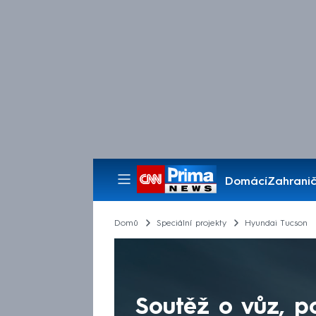
Domácí
Zahranič
Pořady
Domů
Speciální projekty
Hyundai Tucson
Soutěž o vůz, p