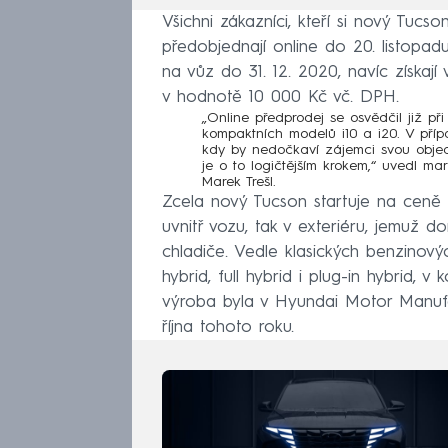
Všichni zákazníci, kteří si nový Tucs
předobjednají online do 20. listop
na vůz do 31. 12. 2020, navíc získají 
v hodnotě 10 000 Kč vč. DPH.
„Online předprodej se osvědčil již 
kompaktních modelů i10 a i20. V příp
kdy by nedočkaví zájemci svou objedn
je o to logičtějším krokem,“ uvedl m
Marek Trešl.
Zcela nový Tucson startuje na ceně 
uvnitř vozu, tak v exteriéru, jemuž d
chladiče. Vedle klasických benzinový
hybrid, full hybrid i plug-in hybrid,
výroba byla v Hyundai Motor Manufa
října tohoto roku.