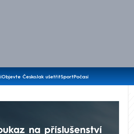
í
Objevte Česko
Jak ušetřit
Sport
Počasí
oukaz na příslušenství