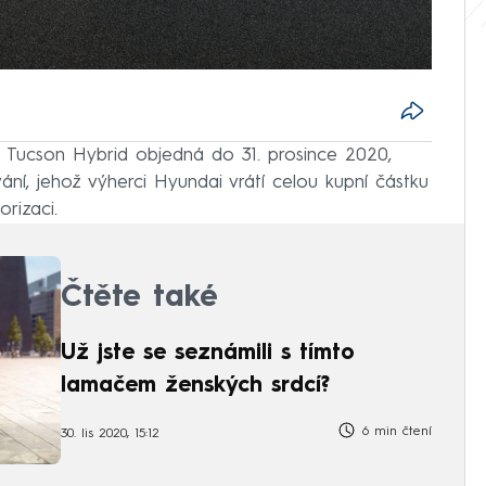
o Tucson Hybrid objedná do 31. prosince 2020,
ní, jehož výherci Hyundai vrátí celou kupní částku
rizaci.
Čtěte také
Už jste se seznámili s tímto
lamačem ženských srdcí?
6 min čtení
30. lis 2020, 15:12