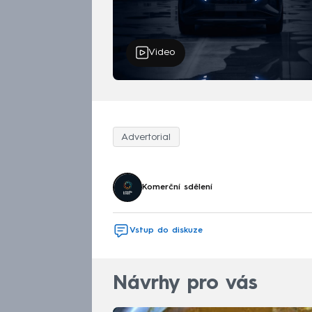
Video
Advertorial
Komerční sdělení
Vstup do diskuze
Návrhy pro vás