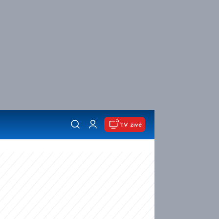
TV živě