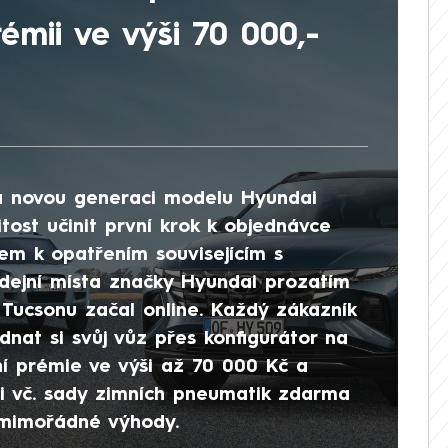
mii ve výši 70 000,-
í na novou generaci modelu Hyundai
itost učinit první krok k objednávce
em k opatřením souvisejícím s
odejní místa značky Hyundai prozatím
Tucsonu začal online. Každý zákazník
nat si svůj vůz přes konfigurátor na
í prémie ve výši až 70 000 Kč a
ai vč. sady zimních pneumatik zdarma
í mimořádné výhody.