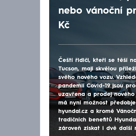
nebo vánoční pré
Kč
Čeští řidiči, kteří se těš
Tucson, mají skvělou přílež
svého nového vozu. Vzhled
pandemií Covid-19 jsou pr
uzavřena a prodej nového 
má nyní možnost předobjed
hyundai.cz a kromě Vánočn
tradičních benefitů Hyund
zároveň získat i dvě dalš