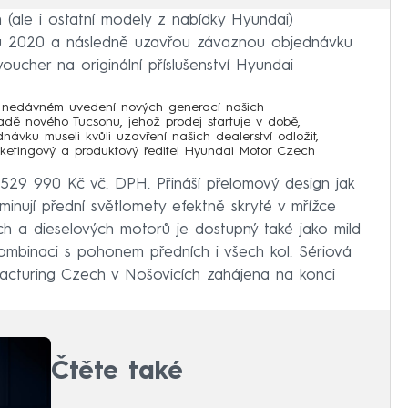
on (ale i ostatní modely z nabídky Hyundai)
adu 2020 a následně uzavřou závaznou objednávku
voucher na originální příslušenství Hyundai
při nedávném uvedení nových generací našich
adě nového Tucsonu, jehož prodej startuje v době,
ávku museli kvůli uzavření našich dealerství odložit,
arketingový a produktový ředitel Hyundai Motor Czech
529 990 Kč vč. DPH. Přináší přelomový design jak
ominují přední světlomety efektně skryté v mřížce
ch a dieselových motorů je dostupný také jako mild
 v kombinaci s pohonem předních i všech kol. Sériová
cturing Czech v Nošovicích zahájena na konci
Čtěte také