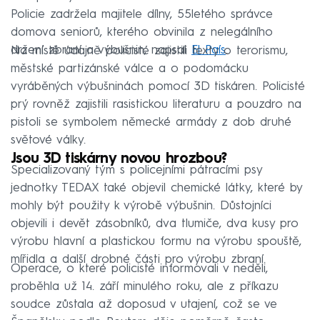
Policie zadržela majitele dílny, 55letého správce
domova seniorů, kterého obvinila z nelegálního
držení zbraní a výbušnin, napsal
El País
.
Na místě údajně policisté zajistili texty o terorismu,
městské partizánské válce a o podomácku
vyráběných výbušninách pomocí 3D tiskáren. Policisté
prý rovněž zajistili rasistickou literaturu a pouzdro na
pistoli se symbolem německé armády z dob druhé
světové války.
Jsou 3D tiskárny novou hrozbou?
Specializovaný tým s policejními pátracími psy
jednotky TEDAX také objevil chemické látky, které by
mohly být použity k výrobě výbušnin. Důstojníci
objevili i devět zásobníků, dva tlumiče, dva kusy pro
výrobu hlavní a plastickou formu na výrobu spouště,
mířidla a další drobné části pro výrobu zbraní.
Operace, o které policisté informovali v neděli,
proběhla už 14. září minulého roku, ale z příkazu
soudce zůstala až doposud v utajení, což se ve