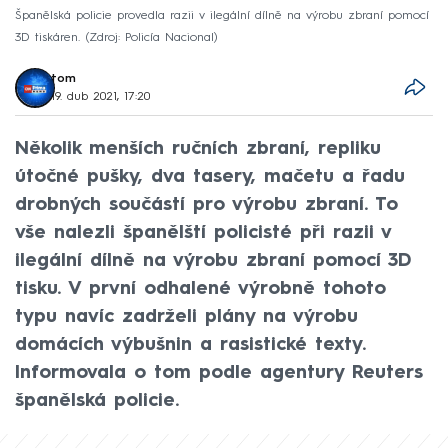
Španělská policie provedla razii v ilegální dílně na výrobu zbraní pomocí
3D tiskáren.
Zdroj: Policía Nacional
tom
19. dub 2021, 17:20
Několik menších ručních zbraní, repliku
útočné pušky, dva tasery, mačetu a řadu
drobných součástí pro výrobu zbraní. To
vše nalezli španělští policisté při razii v
ilegální dílně na výrobu zbraní pomocí 3D
tisku. V první odhalené výrobně tohoto
typu navíc zadrželi plány na výrobu
domácích výbušnin a rasistické texty.
Informovala o tom podle agentury Reuters
španělská policie.