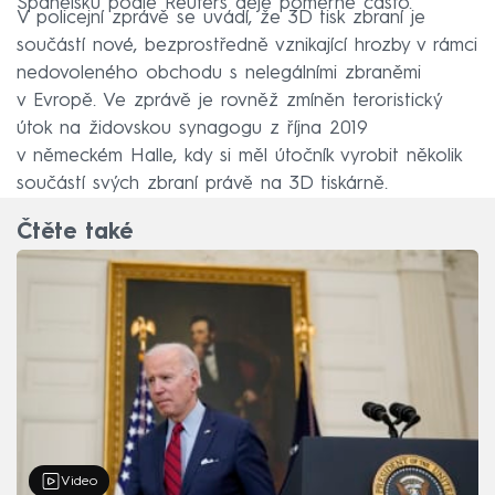
Španělsku podle Reuters děje poměrně často.
V policejní zprávě se uvádí, že 3D tisk zbraní je
součástí nové, bezprostředně vznikající hrozby v rámci
nedovoleného obchodu s nelegálními zbraněmi
v Evropě. Ve zprávě je rovněž zmíněn teroristický
útok na židovskou synagogu z října 2019
v německém Halle, kdy si měl útočník vyrobit několik
součástí svých zbraní právě na 3D tiskárně.
Čtěte také
Video