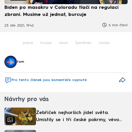
Biden po masakru v Coloradu tlačí na regulaci
zbraní. Musíme už jednat, burcuje
6 min čtení
23. bře 2021, 19:42
policie
Evropa
zbraň
Španělsko
výroba
tom
Pro tento článek jsou komentáře vypnuté
Návrhy pro vás
Žebříček nejhorších jídel světa.
Umístily se i tři české pokrmy, vévodí
skandinávská kuchyně