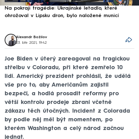
Na pokraji tragédie: Ukrajinské letadlo, které
P
ohrožoval v Lipsku dron, bylo naložené municí
e
Alexandr Božilov
23. bře 2021, 19:42
Joe Biden v úterý zareagoval na tragickou
střelbu v Coloradu, při které zemřelo 10
lidí. Americký prezident prohlásil, že udělá
vše pro to, aby Američanům zajistil
bezpečí, a hodlá prosadit reformy pro
větší kontrolu prodeje zbraní včetně
zákazu těch útočných. Incident z Colorada
by podle něj měl být momentem, po
kterém Washington a celý národ začnou
jednat.