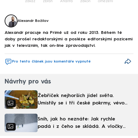
zákaz
zbraň
Atlanta
zákon
omezení
Alexandr Božilov
Alexandr pracuje na Primě už od roku 2013. Během té
doby prošel redaktorskými a posléze editorskými pozicemi
jak v televizním, tak on-line zpravodajství.
Pro tento článek jsou komentáře vypnuté
Návrhy pro vás
Žebříček nejhorších jídel světa.
Umístily se i tři české pokrmy, vévodí
skandinávská kuchyně
Sníh, jak ho neznáte: Jak rychle
padá i z čeho se skládá. A vločky
nejsou bílé