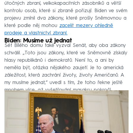
útočných zbraní, velkokapacitních zásobníků a větší
kontrolu osob, které si zbraně pořizují. Biden ve svém
projevu zmínil dva zákony, které prošly Sněmovnou a
které podle něj mohou
zacelit mezery ohledně
prodeje a vlastnictví zbraní.
Biden: Musíme už jednat
Šéf Bílého domu také vyzval Senát, aby oba zákony
schválil. „Toto jsou zákony, které ve Sněmovně získaly
hlasy republikánů i demokratů. Není to, a ani by
neměla být, otázka nějakého zaujetí. Je to americká
záležitost, která zachrání životy, životy Američanů. A
my musíme jednat,“ uvedl s tím, že toho řekne ještě
mnohem více, až vyšetřování masakru pokročí.