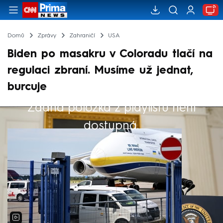
Domů
Zprávy
Zahraničí
USA
Biden po masakru v Coloradu tlačí na
regulaci zbraní. Musíme už jednat,
burcuje
Žádná položka z playlistu není
Výběr redakce
dostupná.