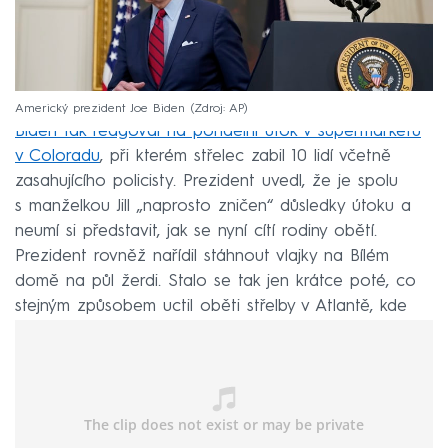
Americký prezident Joe Biden
Zdroj: AP
Biden tak reagoval na pondělní útok v supermarketu
v Coloradu
, při kterém střelec zabil 10 lidí včetně
zasahujícího policisty. Prezident uvedl, že je spolu
s manželkou Jill „naprosto zničen“ důsledky útoku a
neumí si představit, jak se nyní cítí rodiny obětí.
Prezident rovněž nařídil stáhnout vlajky na Bílém
domě na půl žerdi. Stalo se tak jen krátce poté, co
stejným způsobem uctil oběti střelby v Atlantě, kde
útočník zabil osm lidí včetně šesti Asiatek.