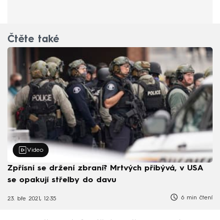
Čtěte také
Video
Zpřísní se držení zbraní? Mrtvých přibývá, v USA
se opakují střelby do davu
6 min čtení
23. bře 2021, 12:35