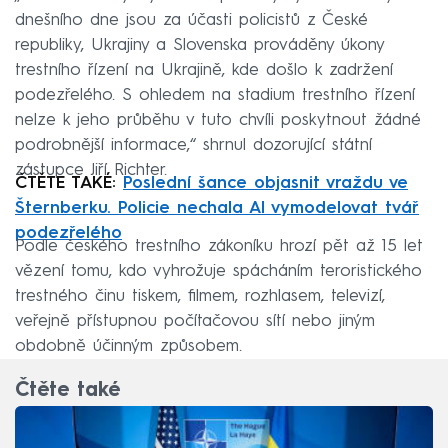
dnešního dne jsou za účasti policistů z České
republiky, Ukrajiny a Slovenska prováděny úkony
trestního řízení na Ukrajině, kde došlo k zadržení
podezřelého. S ohledem na stadium trestního řízení
nelze k jeho průběhu v tuto chvíli poskytnout žádné
podrobnější informace,“ shrnul dozorující státní
zástupce Jiří Richter.
ČTĚTE TAKÉ:
Poslední šance objasnit vraždu ve
Šternberku. Policie nechala AI vymodelovat tvář
podezřelého
Podle českého trestního zákoníku hrozí pět až 15 let
vězení tomu, kdo vyhrožuje spácháním teroristického
trestného činu tiskem, filmem, rozhlasem, televizí,
veřejně přístupnou počítačovou sítí nebo jiným
obdobně účinným způsobem.
Čtěte také