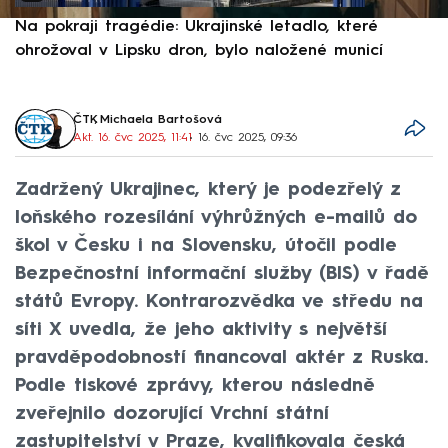
Na pokraji tragédie: Ukrajinské letadlo, které
P
ohrožoval v Lipsku dron, bylo naložené municí
e
ČTK
,
Michaela Bartošová
Akt. 16. čvc 2025, 11:41
• 16. čvc 2025, 09:36
Zadržený Ukrajinec, který je podezřelý z
loňského rozesílání výhrůžných e-mailů do
škol v Česku i na Slovensku, útočil podle
Bezpečnostní informační služby (BIS) v řadě
států Evropy. Kontrarozvědka ve středu na
síti X uvedla, že jeho aktivity s největší
pravděpodobností financoval aktér z Ruska.
Podle tiskové zprávy, kterou následně
zveřejnilo dozorující Vrchní státní
zastupitelství v Praze, kvalifikovala česká