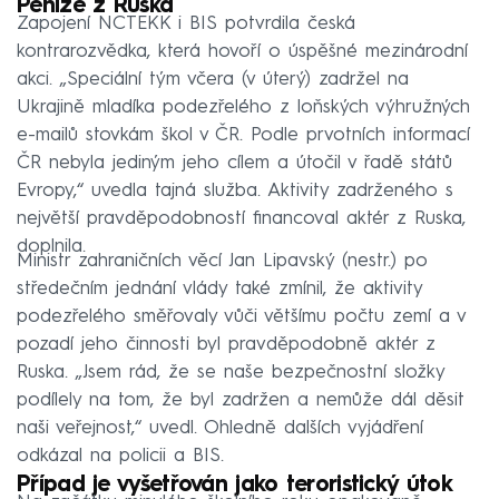
Peníze z Ruska
Zapojení NCTEKK i BIS potvrdila česká
kontrarozvědka, která hovoří o úspěšné mezinárodní
akci. „Speciální tým včera (v úterý) zadržel na
Ukrajině mladíka podezřelého z loňských výhružných
e-mailů stovkám škol v ČR. Podle prvotních informací
ČR nebyla jediným jeho cílem a útočil v řadě států
Evropy,“ uvedla tajná služba. Aktivity zadrženého s
největší pravděpodobností financoval aktér z Ruska,
doplnila.
Ministr zahraničních věcí Jan Lipavský (nestr.) po
středečním jednání vlády také zmínil, že aktivity
podezřelého směřovaly vůči většímu počtu zemí a v
pozadí jeho činnosti byl pravděpodobně aktér z
Ruska. „Jsem rád, že se naše bezpečnostní složky
podílely na tom, že byl zadržen a nemůže dál děsit
naši veřejnost,“ uvedl. Ohledně dalších vyjádření
odkázal na policii a BIS.
Případ je vyšetřován jako teroristický útok