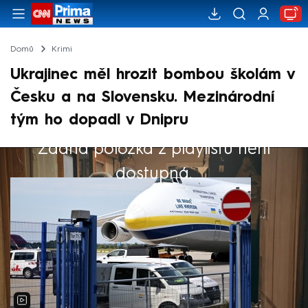
Domů
Krimi
Ukrajinec měl hrozit bombou školám v
Česku a na Slovensku. Mezinárodní
tým ho dopadl v Dnipru
Žádná položka z playlistu není
Výběr redakce
dostupná.