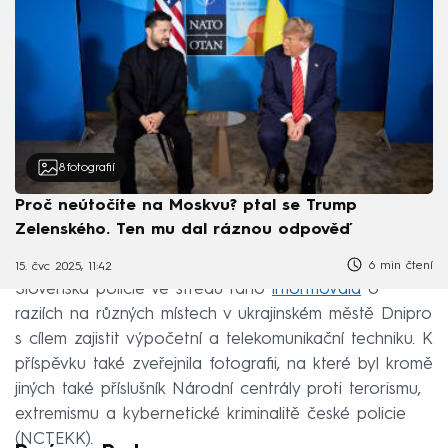
8
fotografií
Proč neútočíte na Moskvu? ptal se Trump
Zelenského. Ten mu dal ráznou odpověď
6 min čtení
15. čvc 2025, 11:42
Slovenská policie ve středu ráno
informovala
o
raziích na různých místech v ukrajinském městě Dnipro
s cílem zajistit výpočetní a telekomunikační techniku. K
příspěvku také zveřejnila fotografii, na které byl kromě
jiných také příslušník Národní centrály proti terorismu,
extremismu a kybernetické kriminalitě české policie
(NCTEKK).