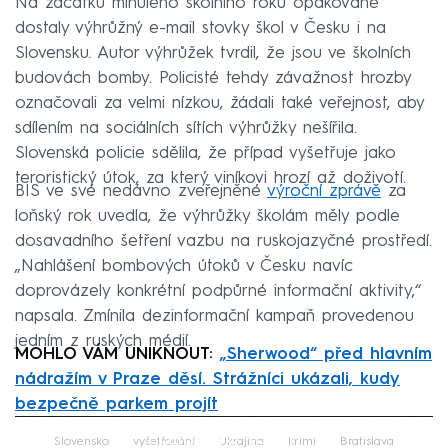
Na začátku minulého školního roku opakovaně
dostaly výhrůžný e-mail stovky škol v Česku i na
Slovensku. Autor výhrůžek tvrdil, že jsou ve školních
budovách bomby. Policisté tehdy závažnost hrozby
označovali za velmi nízkou, žádali také veřejnost, aby
sdílením na sociálních sítích výhrůžky nešířila.
Slovenská policie sdělila, že případ vyšetřuje jako
teroristický útok, za který viníkovi hrozí až doživotí.
BIS ve své nedávno zveřejněné
výroční zprávě
za
loňský rok uvedla, že výhrůžky školám měly podle
dosavadního šetření vazbu na ruskojazyčné prostředí.
„Nahlášení bombových útoků v Česku navíc
doprovázely konkrétní podpůrné informační aktivity,“
napsala. Zmínila dezinformační kampaň provedenou
jedním z ruských médií.
MOHLO VÁM UNIKNOUT:
„Sherwood“ před hlavním
nádražím v Praze děsí. Strážníci ukázali, kudy
bezpečně parkem projít
Failed to fetch
Slovensko
vyšetřování
Ukrajina
krimi
Bratislava