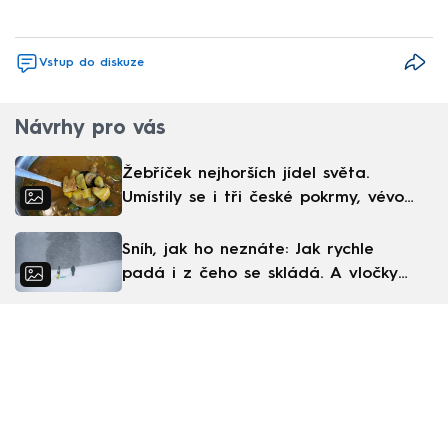
Vstup do diskuze
Návrhy pro vás
Žebříček nejhorších jídel světa.
Umístily se i tři české pokrmy, vévodí
skandinávská kuchyně
Sníh, jak ho neznáte: Jak rychle
padá i z čeho se skládá. A vločky
nejsou bílé