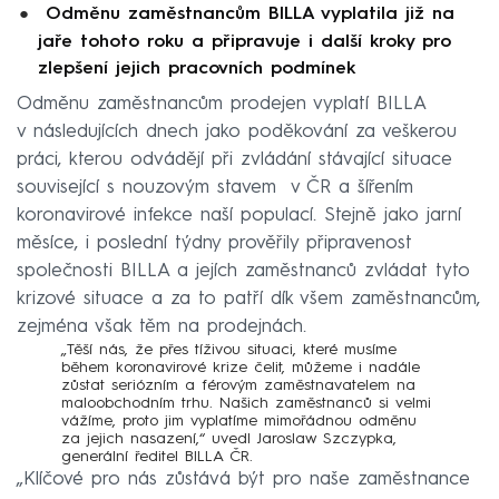
Odměnu zaměstnancům BILLA vyplatila již na
jaře tohoto roku a připravuje i další kroky pro
zlepšení jejich pracovních podmínek
Odměnu zaměstnancům prodejen vyplatí BILLA
v následujících dnech jako poděkování za veškerou
práci, kterou odvádějí při zvládání stávající situace
související s nouzovým stavem v ČR a šířením
koronavirové infekce naší populací. Stejně jako jarní
měsíce, i poslední týdny prověřily připravenost
společnosti BILLA a jejích zaměstnanců zvládat tyto
krizové situace a za to patří dík všem zaměstnancům,
zejména však těm na prodejnách.
„Těší nás, že přes tíživou situaci, které musíme
během koronavirové krize čelit, můžeme i nadále
zůstat seriózním a férovým zaměstnavatelem na
maloobchodním trhu. Našich zaměstnanců si velmi
vážíme, proto jim vyplatíme mimořádnou odměnu
za jejich nasazení,“ uvedl Jaroslaw Szczypka,
generální ředitel BILLA ČR.
„Klíčové pro nás zůstává být pro naše zaměstnance