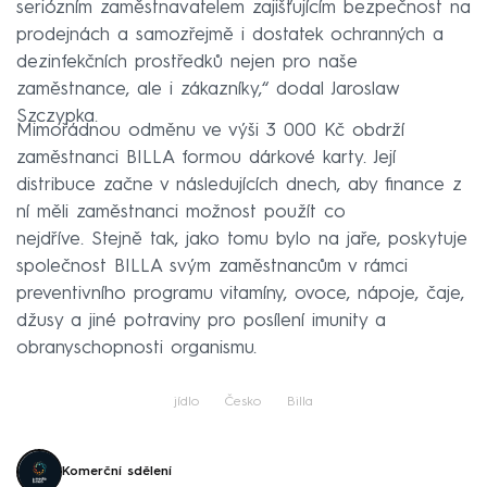
seriózním zaměstnavatelem zajišťujícím bezpečnost na
prodejnách a samozřejmě i dostatek ochranných a
dezinfekčních prostředků nejen pro naše
zaměstnance, ale i zákazníky,“ dodal Jaroslaw
Szczypka.
Mimořádnou odměnu ve výši 3 000 Kč obdrží
zaměstnanci BILLA formou dárkové karty. Její
distribuce začne v následujících dnech, aby finance z
ní měli zaměstnanci možnost použít co
nejdříve. Stejně tak, jako tomu bylo na jaře, poskytuje
společnost BILLA svým zaměstnancům v rámci
preventivního programu vitamíny, ovoce, nápoje, čaje,
džusy a jiné potraviny pro posílení imunity a
obranyschopnosti organismu.
jídlo
Česko
Billa
Komerční sdělení