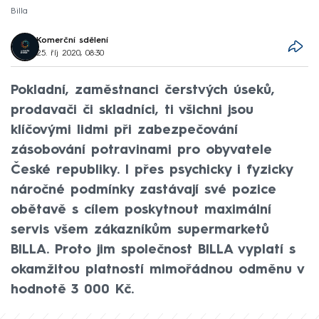
Billa
Komerční sdělení
25. říj 2020, 08:30
Pokladní, zaměstnanci čerstvých úseků,
prodavači či skladníci, ti všichni jsou
klíčovými lidmi při zabezpečování
zásobování potravinami pro obyvatele
České republiky. I přes psychicky i fyzicky
náročné podmínky zastávají své pozice
obětavě s cílem poskytnout maximální
servis všem zákazníkům supermarketů
BILLA. Proto jim společnost BILLA vyplatí s
okamžitou platností mimořádnou odměnu v
hodnotě 3 000 Kč.