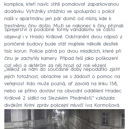
komplice, kteří navíc stihli pomalovat zaparkovanou
dodávku. Výtržníky strážníci ve spolupráci s policií
našli v apartmánu jen pár domů od místa, kde k
trestnému činu došlo. Muži se nakonec k činu přiznali.
Sprejerství a podobné formy vandalismu se často
objevují i v Hradci Králové. Odstranění dvou nápisů z
poničené budovy bude stát majitele několik desítek
tisíc korun. Policie pátrá po dvou mladících, které při
činu je zachytily kamery. Případ řeší jako poškození
cizí věci a aktérům za něj hrozí až rok vězení.
„Jelikož se nám do současné doby nepodařilo zjistit
jejich totožnost, obracíme se s žádostí o pomoc na
veřejnost. Kdo muže pozná, ať zavolá na linku 158,
nebo se přímo dostaví na obvodní oddělení Hradec
Králové 2 sídlící na Slezském Předměstí,“ vzkázala
divákům Krimi zpráv policejní mluvčí Iva Kormošová.