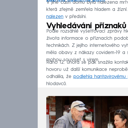
V jiné části domu byla nalezena mrtvá
která zřejmě zemřela hladem a žízní
nalezen
v předsíni.
Vyhledávání příznaků
Podle rozsáhlé vyšetřovací zprávy 
života informace o příznacích podo
technikách. Z jejího internetového v
měla obavy z nákazy covidem-19 a sn
mohou souviset s virem.
Ráno 12. února se pak snažila konta
hovoru už další komunikace neproběhl
odhalila, že
podlehla hantavirovému 
hlodavců.