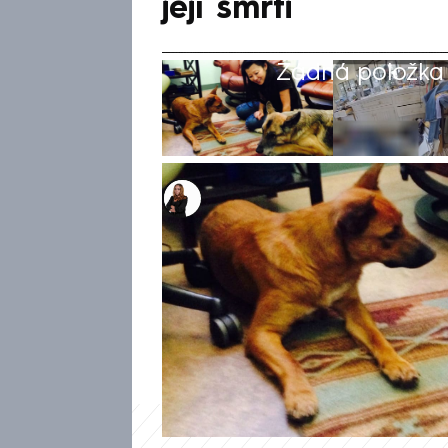
její smrti
Žádná položka z
Michaela Bartošová
16. dub 2025, 14:45
Video zveřejněné úřadem šeri
z domu zesnulého herce Gen
Arakawaové. Záběry zachycují 
majitelky, zatímco policisté
páru.