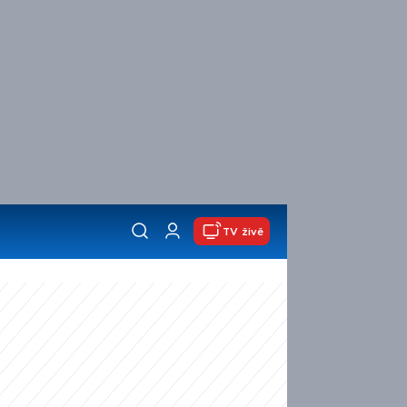
TV živě