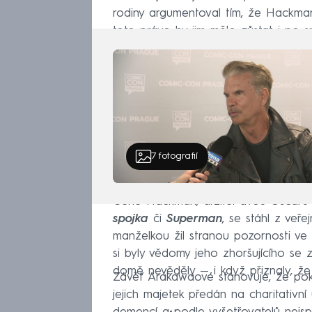
rodiny argumentoval tím, že Hackman
toto právo by jim mělo zůstat i po sm
7
fotografií
Gene Hackman, držitel dvou Oscarů 
spojka
či
Superman
, se stáhl z veř
manželkou žil stranou pozornosti v
si byly vědomy jeho zhoršujícího se 
domě nevěděly — i když přiznaly, že s
Závěť Arakawaové stanovuje, že p
jejich majetek předán na charitativní úč