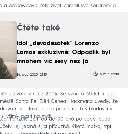
 a Arakawaová celý život chránili své soukromí a
rti.
Čtěte také
Idol „devadesátek“ Lorenzo
Lamas exkluzivně: Odpadlík byl
mnohem víc sexy než já
6 min čtení
14. dub 2025, 21:13
a hvězda filmů jako
Francouzská
ejného života v roce 2004. Se svou o 30 let mladší
e městě Santa Fe. Děti Genea Hackmana uvedly, že
zdravotního stavu, ale o problémech s hlodavci v
i všimly pastí na myši.
okud manželé zemřou do 90 dnů po sobě, bude
ely. Její jediná žijící příbuzná, 91letá matka, trpí