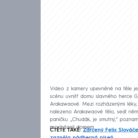
Video z kamery upevněné na těle jed
scénu uvnitř domu slavného herce 
Arakawaové. Mezi rozházenými léky,
nalezeno Arakawaové tělo, sedí něm
paničku. „Chudák, je smutný,“ poznam
procházejí domem.
ČTĚTE TAKÉ:
Zdrcený Felix Slováč
zazněla nádherná píseň