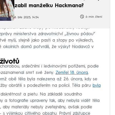
zabil manželku Hackmana?
6 min čtení
8. bře 2025, 14:54
inspektoři žádné stopy po hlodavcích, vedlejší
zprávy ministerstva zdravotnictví „živnou půdou“
rtvé myši, stejně jako pasti a stopy po výkalech,
é okolních domů potvrdili, že výskyt hlodavců v
životů
chorobou, srdečními i ledvinovými potížemi, podle
ezaznamenal smrt své ženy.
Zemřel 18. února
,
emž obě těla byla nalezena až 26. února, kdy se
žby obrátili s podezřením na policii. Těla páru
byla
diskrétnost a pietu. Na základě soudního
 a fotografie upraveny tak, aby nebyla vidět těla
, aby materiály nebyly zveřejněny, avšak podle
 s výjimkou citlivého obsahu. Právní zástupce