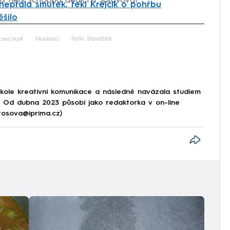
š není schopna dědictví spravovat.
 nepřála smutek, řekl Krejčík o pohřbu
ěšilo
iled to fetch
olečnost
hlodavci
Felix Slováček
škole kreativní komunikace a následně navázala studiem
e. Od dubna 2023 působí jako redaktorka v on-line
tosova@iprima.cz)