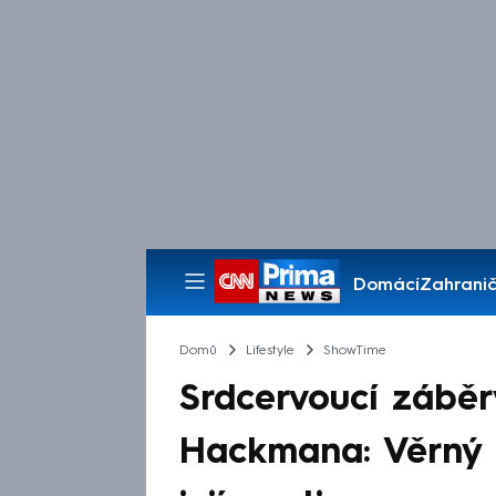
Domácí
Zahranič
Pořady
Domů
Lifestyle
ShowTime
Srdcervoucí zábě
Hackmana: Věrný p