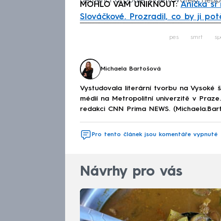
demencí a podle vyšetřovatelů nejspí
MOHLO VÁM UNIKNOUT:
Anička si
Slováčkové. Prozradil, co by ji pot
Fa
pes
smrt
sp
Michaela Bartošová
Vystudovala literární tvorbu na Vysoké 
médií na Metropolitní univerzitě v Praz
redakci CNN Prima NEWS. (Michaela.Bar
Pro tento článek jsou komentáře vypnuté
Návrhy pro vás