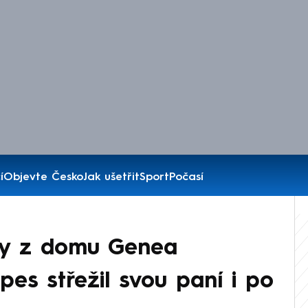
í
Objevte Česko
Jak ušetřit
Sport
Počasí
ry z domu Genea
es střežil svou paní i po