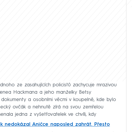
noho ze zasahujících policistů zachycuje mrazivou
Genea Hackmana a jeho manželky Betsy
 dokumenty a osobními věcmi v koupelně, kde bylo
ecký ovčák a nehnutě zírá na svou zemřelou
enala jedna z vyšetřovatelek ve chvíli, kdy
ek nedokázal Aničce naposled zahrát. Přesto