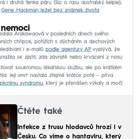
 i druhá fenka páru (šlo o rasu australský kelpie),
.
Gene Hackman ležel bez známek života
 nemoci
hledala Arakawaová v posledních dnech svého
bných chřipce, potížích s dýcháním a dechových
yhledávání i e-mailů
podle agentury AP
vyplývá, že
ažila se zjistit, zda závratě nebo krvácení z nosu
ktovat soukromou lékařskou službu, ale po krátkém
a. Její smrt nastala zřejmě krátce poté – pitva
plicnímu syndromu
, který je přenášen výkaly a močí
Čtěte také
Infekce z trusu hlodavců hrozí i v
Česku. Co víme o hantaviru, který