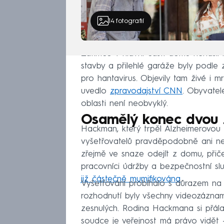
14
fotografií
Zatímco v hlavní části domu nenašli 
stavby a přilehlé garáže byly podle 
pro hantavirus. Objevily tam živé i m
uvedlo
zpravodajství CNN
. Obyvatel
oblasti není neobvyklý.
Osamělý konec dvou 
Hackman, který trpěl Alzheimerovou 
vyšetřovatelů pravděpodobně ani n
zřejmě ve snaze odejít z domu, přič
pracovníci údržby a bezpečnostní slu
již částečně mumifikována
.
Vyšetřování probíhalo s důrazem na 
rozhodnutí byly všechny videozáznamy
zesnulých. Rodina Hackmana si přála
soudce je veřejnost má právo vidět –