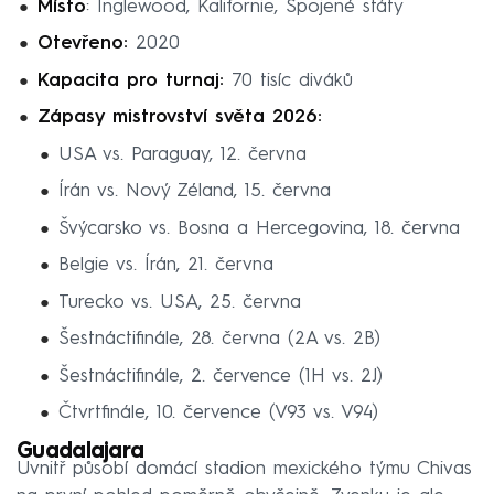
Místo
: Inglewood, Kalifornie, Spojené státy
Otevřeno:
2020
Kapacita pro turnaj:
70 tisíc diváků
Zápasy mistrovství světa 2026:
USA vs. Paraguay, 12. června
Írán vs. Nový Zéland, 15. června
Švýcarsko vs. Bosna a Hercegovina, 18. června
Belgie vs. Írán, 21. června
Turecko vs. USA, 25. června
Šestnáctifinále, 28. června (2A vs. 2B)
Šestnáctifinále, 2. července (1H vs. 2J)
Čtvrtfinále, 10. července (V93 vs. V94)
Guadalajara
Uvnitř působí domácí stadion mexického týmu Chivas