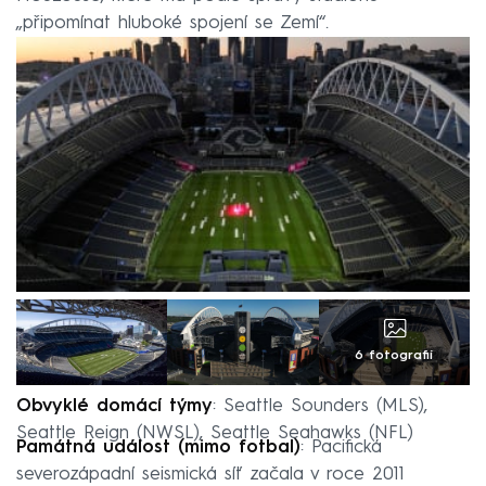
„připomínat hluboké spojení se Zemí“.
6 fotografií
Obvyklé domácí týmy
: Seattle Sounders (MLS),
Seattle Reign (NWSL), Seattle Seahawks (NFL)
Památná událost (mimo fotbal)
: Pacifická
severozápadní seismická síť začala v roce 2011