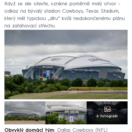
Když se ale otevře, vznikne poměrně malý otvor –
odkaz na bývalý stadion Cowboys, Texas Stadium,
který měl typickou „díru“ kvůli nedokončenému plánu
na zatahovací střechu.
6 fotografií
Obvyklý domácí tým:
Dallas Cowboys (NFL)