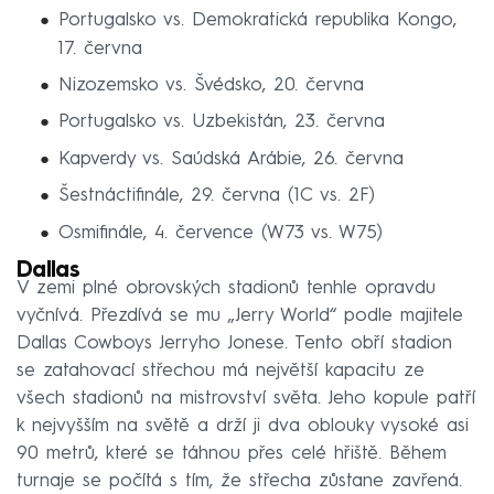
Portugalsko vs. Demokratická republika Kongo,
17. června
Nizozemsko vs. Švédsko, 20. června
Portugalsko vs. Uzbekistán, 23. června
Kapverdy vs. Saúdská Arábie, 26. června
Šestnáctifinále, 29. června (1C vs. 2F)
Osmifinále, 4. července (W73 vs. W75)
Dallas
V zemi plné obrovských stadionů tenhle opravdu
vyčnívá. Přezdívá se mu „Jerry World“ podle majitele
Dallas Cowboys Jerryho Jonese. Tento obří stadion
se zatahovací střechou má největší kapacitu ze
všech stadionů na mistrovství světa. Jeho kopule patří
k nejvyšším na světě a drží ji dva oblouky vysoké asi
90 metrů, které se táhnou přes celé hřiště. Během
turnaje se počítá s tím, že střecha zůstane zavřená.