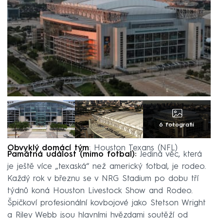
6 fotografií
Obvyklý domácí tým
: Houston Texans (NFL)
Památná událost (mimo fotbal):
Jediná věc, která
je ještě více „texaská“ než americký fotbal, je rodeo.
Každý rok v březnu se v NRG Stadium po dobu tří
týdnů koná Houston Livestock Show and Rodeo.
Špičkoví profesionální kovbojové jako Stetson Wright
a Riley Webb jsou hlavními hvězdami soutěží od