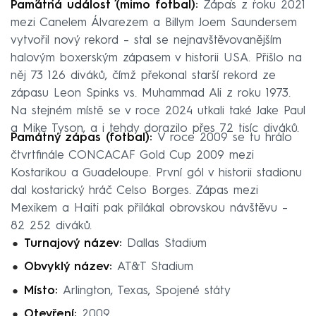
Památná událost (mimo fotbal):
Zápas z roku 2021
mezi Canelem Álvarezem a Billym Joem Saundersem
vytvořil nový rekord – stal se nejnavštěvovanějším
halovým boxerským zápasem v historii USA. Přišlo na
něj 73 126 diváků, čímž překonal starší rekord ze
zápasu Leon Spinks vs. Muhammad Ali z roku 1973.
Na stejném místě se v roce 2024 utkali také Jake Paul
a Mike Tyson, a i tehdy dorazilo přes 72 tisíc diváků.
Památný zápas (fotbal):
V roce 2009 se tu hrálo
čtvrtfinále CONCACAF Gold Cup 2009 mezi
Kostarikou a Guadeloupe. První gól v historii stadionu
dal kostarický hráč Celso Borges. Zápas mezi
Mexikem a Haiti pak přilákal obrovskou návštěvu –
82 252 diváků.
Turnajový název:
Dallas Stadium
Obvyklý název:
AT&T Stadium
Místo:
Arlington, Texas, Spojené státy
Otevření:
2009