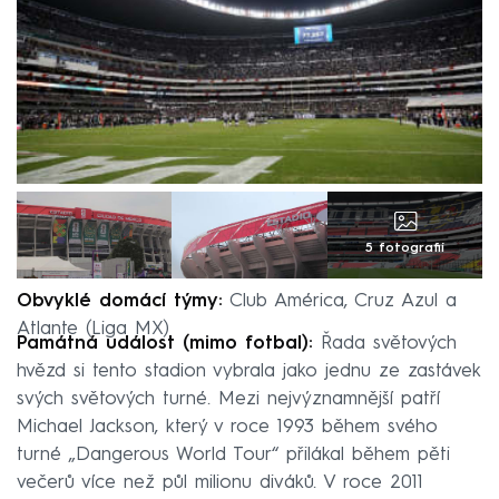
5 fotografií
Obvyklé domácí týmy:
Club América, Cruz Azul a
Atlante (Liga MX)
Památná událost (mimo fotbal):
Řada světových
hvězd si tento stadion vybrala jako jednu ze zastávek
svých světových turné. Mezi nejvýznamnější patří
Michael Jackson, který v roce 1993 během svého
turné „Dangerous World Tour“ přilákal během pěti
večerů více než půl milionu diváků. V roce 2011