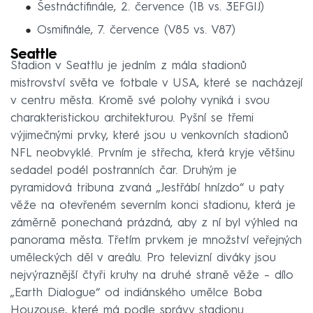
Šestnáctifinále, 2. července (1B vs. 3EFGIJ)
Osmifinále, 7. července (V85 vs. V87)
Seattle
Stadion v Seattlu je jedním z mála stadionů
mistrovství světa ve fotbale v USA, které se nacházejí
v centru města. Kromě své polohy vyniká i svou
charakteristickou architekturou. Pyšní se třemi
výjimečnými prvky, které jsou u venkovních stadionů
NFL neobvyklé. Prvním je střecha, která kryje většinu
sedadel podél postranních čar. Druhým je
pyramidová tribuna zvaná „Jestřábí hnízdo“ u paty
věže na otevřeném severním konci stadionu, která je
záměrně ponechaná prázdná, aby z ní byl výhled na
panorama města. Třetím prvkem je množství veřejných
uměleckých děl v areálu. Pro televizní diváky jsou
nejvýraznější čtyři kruhy na druhé straně věže – dílo
„Earth Dialogue“ od indiánského umělce Boba
Houzouse, které má podle správy stadionu