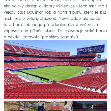
slavný. Jde o moderní stadion, který je chválený za
ekologický design a dobrý výhled ze všech míst. Má i
velkou část luxusních lóží a horní tribunu, která je blíž
hřišti než u většiny stadionů. Nevýhodou ale je, že
tato horní tribuna je při odpoledních a večerních
zápasech na přímém slunci. To způsobuje velké horko
a někdy i zdravotní problémy fanoušků.