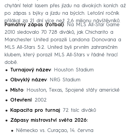
chytání telat lasem přes jízdu na divokých koních až
po zápas s býky a jízdu na býcích. Letošní ročník
přilákal za 21 dní více než 2,6 milionu návštěvníků.
Památný zápas (fotbal)
: Na MLS All-Star Game
2010 sledovalo 70 728 diváků, jak Chicharito a
Manchester United porazili Landona Donovana a
MLS All-Stars 5:2. United byli prvním zahraničním
klubem, který porazil MLS All-Stars v řádné hrací
době.
Turnajový název
: Houston Stadium
Obvyklý název
: NRG Stadium
Místo
: Houston, Texas, Spojené státy americké
Otevření
: 2002
Kapacita pro turnaj
: 72 tisíc diváků
Zápasy mistrovství světa 2026:
Německo vs. Curaçao, 14. června