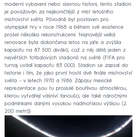
moderní vybavení nebo slavnou historii, tento stadion
je považován za nejikoničtější z míst letošního
mistrovství světa. Původně byl postaven pro
olympijské hry v roce 1968 a během své existence
prošel několika rekonstrukcemi. Nejnovější velká
renovace byla dokončena letos na jaře a zvýšila
kapacitu na 87 500 diváků, což z něj dělá jeden z
největších fotbalových stadionů na světě (FIFA pro
turnaj uvádí kapacitu 83 000). Stadion se zapsal do
historie i tím, že jako první hostil dvě finále mistrovství
světa – v letech 1970 a 1986. Zápasy mexické
reprezentace jsou tu proslulé bouřlivou atmosférou,
kterou vytvářejí vášniví fanoušci, ale také náročnými
podmínkami danými vysokou nadmořskou výškou (2
200 metrů).