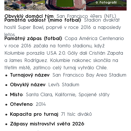
6 fotografií
Obvyklý domácí tým
: San Francisco 49ers (NFL)
Památná událost (mimo fotbal)
: Stadion dvakrát
hostil Super Bowl, poprvé v roce 2016 a naposledy
letos.
Památný zápas (fotbal)
: Copa América Centenario
v roce 2016 začala na tomto stadionu, když
Kolumbie porazila USA 2:0. Góly dali Cristián Zapata
a James Rodríguez. Kolumbie nakonec skončila na
třetím místě, zatímco celý turnaj vyhrálo Chile.
Turnajový název
: San Francisco Bay Area Stadium
Obvyklý název
: Levi’s Stadium
Místo
: Santa Clara, Kalifornie, Spojené státy
Otevřeno
: 2014
Kapacita pro turnaj
: 71 tisíc diváků
Zápasy mistrovství světa 2026
: