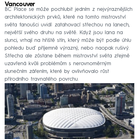
Vancouver
BC Place se může pochlubit jedním z nejvýraznějších
architektonických prvků, které na tomto mistrovství
světa fanoušci uvidí: zatahovací střechou na lanech,
největší svého druhu na světě. Když jsou lana na
slunci, vrhají na hřiště stín, který může být podle úhlu
pohledu buď příjemně výrazný, nebo naopak rušivý.
Střecha ale zůstane během mistrovství světa zřejmě
uzavřená kvůli problémům s nerovnoměrným
slunečním zářením, které by ovlivňovalo růst
přírodního travnatého povrchu.