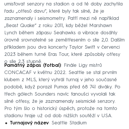
umisťovat senzory na stadion a od té doby zachytila
řadu „otřesů davu“, které byly tak silné, že je
zaznamenaly i seismometry. Patří mezi ně například
„Beast Quake“ z roku 2011, kdy běžel Marshawn
Lynch během zápasu Seahawks a vibrace dosáhly
úrovně srovnatelné se zemětřesením o síle 2,0. Dalším
příkladem jsou dva koncerty Taylor Swift v červenci
2023 během turné Eras Tour, které způsobily otřesy
o síle 2,3 stupně.
Památný zápas (fotbal)
: Finále Ligy mistrů
CONCACAF v květnu 2022. Seattle se stal prvním
klubem z MLS, který vyhrál turnaj v jeho současné
podobě, když porazil Pumas před 68 741 diváky. Po
třech gólech Sounders navíc fanoušci vyvolali tak
silné otřesy, že je zaznamenaly seismické senzory.
Pro tým šlo o historický úspěch, protože na tomto
stadionu hraje už od dob nižších soutěží v USA.
Turnajový název
: Seattle Stadium