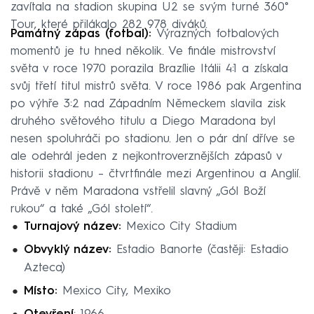
zavítala na stadion skupina U2 se svým turné 360°
Tour, které přilákalo 282 978 diváků.
Památný zápas (fotbal):
Výrazných fotbalových
momentů je tu hned několik. Ve finále mistrovství
světa v roce 1970 porazila Brazílie Itálii 4:1 a získala
svůj třetí titul mistrů světa. V roce 1986 pak Argentina
po výhře 3:2 nad Západním Německem slavila zisk
druhého světového titulu a Diego Maradona byl
nesen spoluhráči po stadionu. Jen o pár dní dříve se
ale odehrál jeden z nejkontroverznějších zápasů v
historii stadionu – čtvrtfinále mezi Argentinou a Anglií.
Právě v něm Maradona vstřelil slavný „Gól Boží
rukou“ a také „Gól století“.
Turnajový název:
Mexico City Stadium
Obvyklý název:
Estadio Banorte (častěji: Estadio
Azteca)
Místo:
Mexico City, Mexiko