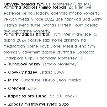
Obvyklý domácí tým:
CF Monterrey (Liga MX)
Památná událost (mimo fotbal):
Za 11 let své
existence se na stadionu odehrálo mnoho koncertů
velkých hvězd; v roce 2022 zde například Bad Bunny
v rámci svého turné „World’s Hottest Tour“ odehrál
dva vyprodané koncerty.
Památný zápas (fotbal):
Tým
Inter Miami zde 10.
dubna 2024 poprvé zažil hořké zklamání na
mezinárodní scéně, když Lionel Messi a jeho tým
prohráli v odvetném zápase čtvrtfinále Concacaf
Champions Cupu s domácím Monterrey 1:3.
Turnajový název
: Estadio Monterrey
Obvyklý název
: Estadio BBVA
Místo
: Guadalupe, Nuevo León, Mexiko
Otevření
: 2015
Kapacita pro turnaj
: 53 500 diváků
Zápasy mistrovství světa 2026: