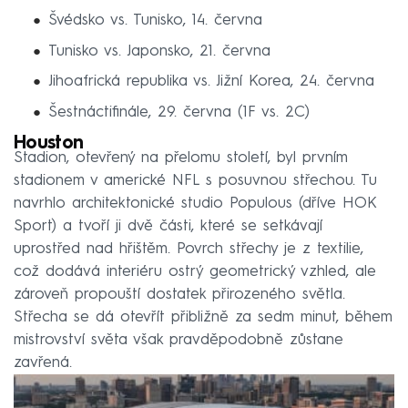
Švédsko vs. Tunisko, 14. června
Tunisko vs. Japonsko, 21. června
Jihoafrická republika vs. Jižní Korea, 24. června
Šestnáctifinále, 29. června (1F vs. 2C)
Houston
Stadion, otevřený na přelomu století, byl prvním
stadionem v americké NFL s posuvnou střechou. Tu
navrhlo architektonické studio Populous (dříve HOK
Sport) a tvoří ji dvě části, které se setkávají
uprostřed nad hřištěm. Povrch střechy je z textilie,
což dodává interiéru ostrý geometrický vzhled, ale
zároveň propouští dostatek přirozeného světla.
Střecha se dá otevřít přibližně za sedm minut, během
mistrovství světa však pravděpodobně zůstane
zavřená.