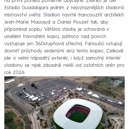
na první pohled poměrně obyčejně. Zvenku je ale
Estadio Guadalajara jedním z nejvýraznějších stadionů
mistrovství světa. Stadion navrhli francouzští architekti
Jean-Marie Massaud a Daniel Pouzet tak, aby
připomínal sopku. Většina stavby je schovaná v
umělém travnatém kopci, zatímco nad povrch
vystupuje jen 360stupňová střecha. Fanoušci vstupují
dovnitř průchody vedenými skrz tento kopec. Celkově
jde o velmi nápaditý exteriér, i když samotný interiér
stadionu se nijak zásadně neliší od ostatních arén pro
rok 2026.