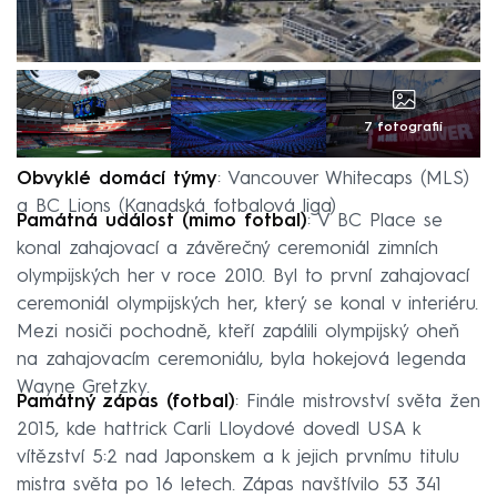
7 fotografií
Obvyklé domácí týmy
: Vancouver Whitecaps (MLS)
a BC Lions (Kanadská fotbalová liga)
Památná událost (mimo fotbal)
: V BC Place se
konal zahajovací a závěrečný ceremoniál zimních
olympijských her v roce 2010. Byl to první zahajovací
ceremoniál olympijských her, který se konal v interiéru.
Mezi nosiči pochodně, kteří zapálili olympijský oheň
na zahajovacím ceremoniálu, byla hokejová legenda
Wayne Gretzky.
Památný zápas (fotbal)
: Finále mistrovství světa žen
2015, kde hattrick Carli Lloydové dovedl USA k
vítězství 5:2 nad Japonskem a k jejich prvnímu titulu
mistra světa po 16 letech. Zápas navštívilo 53 341