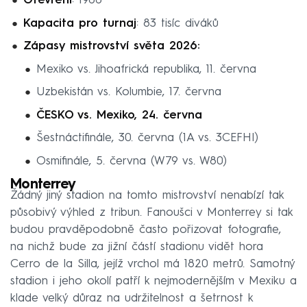
Otevření
: 1966
Kapacita pro turnaj
: 83 tisíc diváků
Zápasy mistrovství světa 2026:
Mexiko vs. Jihoafrická republika, 11. června
Uzbekistán vs. Kolumbie, 17. června
ČESKO vs. Mexiko, 24. června
Šestnáctifinále, 30. června (1A vs. 3CEFHI)
Osmifinále, 5. června (W79 vs. W80)
Monterrey
Žádný jiný stadion na tomto mistrovství nenabízí tak
působivý výhled z tribun. Fanoušci v Monterrey si tak
budou pravděpodobně často pořizovat fotografie,
na nichž bude za jižní částí stadionu vidět hora
Cerro de la Silla, jejíž vrchol má 1820 metrů. Samotný
stadion i jeho okolí patří k nejmodernějším v Mexiku a
klade velký důraz na udržitelnost a šetrnost k