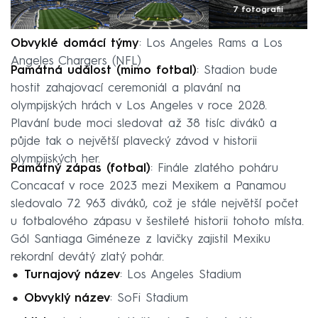
7 fotografií
Obvyklé domácí týmy
: Los Angeles Rams a Los
Angeles Chargers (NFL)
Památná událost (mimo fotbal)
: Stadion bude
hostit zahajovací ceremoniál a plavání na
olympijských hrách v Los Angeles v roce 2028.
Plavání bude moci sledovat až 38 tisíc diváků a
půjde tak o největší plavecký závod v historii
olympijských her.
Památný zápas (fotbal)
: Finále zlatého poháru
Concacaf v roce 2023 mezi Mexikem a Panamou
sledovalo 72 963 diváků, což je stále největší počet
u fotbalového zápasu v šestileté historii tohoto místa.
Gól Santiaga Giméneze z lavičky zajistil Mexiku
rekordní devátý zlatý pohár.
Turnajový název
: Los Angeles Stadium
Obvyklý název
: SoFi Stadium