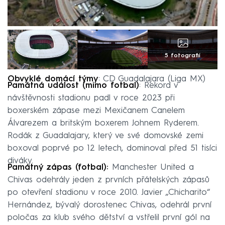
5 fotografií
Obvyklé domácí týmy
: CD Guadalajara (Liga MX)
Památná událost (mimo fotbal)
: Rekord v
návštěvnosti stadionu padl v roce 2023 při
boxerském zápase mezi Mexičanem Canelem
Álvarezem a britským boxerem Johnem Ryderem.
Rodák z Guadalajary, který ve své domovské zemi
boxoval poprvé po 12 letech, dominoval před 51 tisíci
diváky.
Památný zápas (fotbal):
Manchester United a
Chivas odehrály jeden z prvních přátelských zápasů
po otevření stadionu v roce 2010. Javier „Chicharito“
Hernández, bývalý dorostenec Chivas, odehrál první
poločas za klub svého dětství a vstřelil první gól na