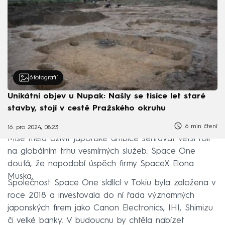
6
fotografií
Unikátní objev u Nupak: Našly se tisíce let staré
stavby, stojí v cestě Pražského okruhu
6 min čtení
16. pro 2024, 08:23
Mise měla oživit japonské ambice sehrávat větší roli
na globálním trhu vesmírných služeb. Space One
doufá, že napodobí úspěch firmy SpaceX Elona
Muska.
Společnost Space One sídlící v Tokiu byla založena v
roce 2018 a investovala do ní řada významných
japonských firem jako Canon Electronics, IHI, Shimizu
či velké banky. V budoucnu by chtěla nabízet