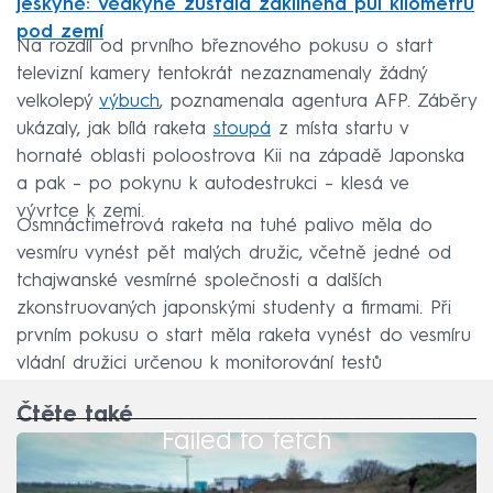
jeskyně: Vědkyně zůstala zaklíněná půl kilometru
pod zemí
Na rozdíl od prvního březnového pokusu o start
televizní kamery tentokrát nezaznamenaly žádný
velkolepý
výbuch
, poznamenala agentura AFP. Záběry
ukázaly, jak bílá raketa
stoupá
z místa startu v
hornaté oblasti poloostrova Kii na západě Japonska
a pak – po pokynu k autodestrukci – klesá ve
vývrtce k zemi.
Osmnáctimetrová raketa na tuhé palivo měla do
vesmíru vynést pět malých družic, včetně jedné od
tchajwanské vesmírné společnosti a dalších
zkonstruovaných japonskými studenty a firmami. Při
prvním pokusu o start měla raketa vynést do vesmíru
vládní družici určenou k monitorování testů
severokorejských raket a dalších vojenských aktivit
Čtěte také
KLDR.
Failed to fetch