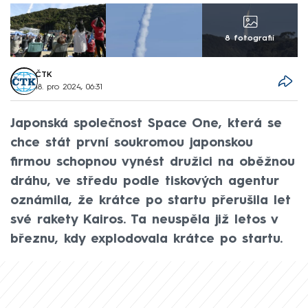
8 fotografií
ČTK
18. pro 2024, 06:31
Japonská společnost Space One, která se
chce stát první soukromou japonskou
firmou schopnou vynést družici na oběžnou
dráhu, ve středu podle tiskových agentur
oznámila, že krátce po startu přerušila let
své rakety Kairos. Ta neuspěla již letos v
březnu, kdy explodovala krátce po startu.