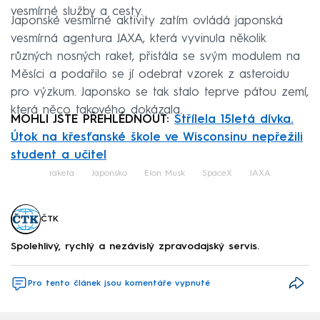
vesmírné služby a cesty.
Japonské vesmírné aktivity zatím ovládá japonská
vesmírná agentura JAXA, která vyvinula několik
různých nosných raket, přistála se svým modulem na
Měsíci a podařilo se jí odebrat vzorek z asteroidu
pro výzkum. Japonsko se tak stalo teprve pátou zemí,
která něco takového dokázala.
MOHLI JSTE PŘEHLÉDNOUT:
Střílela 15letá dívka.
Útok na křesťanské škole ve Wisconsinu nepřežili
student a učitel
raketa
Japonsko
Elon Musk
SpaceX
JAXA
ČTK
Spolehlivý, rychlý a nezávislý zpravodajský servis.
Pro tento článek jsou komentáře vypnuté