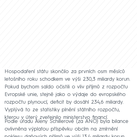
Hospodaření státu skončilo za prvních osm měsíců
letošního roku schodkem ve výši 230,3 miliardy korun.
Pokud bychom saldo očistili o vliv příjmů z rozpočtu
Evropské unie, stejně jako o výdaje do evropského
rozpočtu plynoucí, deficit by dosáhl 234,6 miliardy.
Vyplývá to ze statistiky plnění státního rozpočtu,
kterou v úterý zveřejnilo ministerstvo financí.
Podle úřadu Aleny Schillerové (za ANO) byla bilance
ovlivněna výplatou příspěvku obcím na zmírnění
poklesu daňových příjmů ve výši 13,4 miliardy korun.