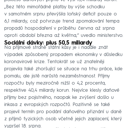
„Bez této mimořádné platby by výše schodku
v samotném srpnu převýšila loňský deficit pouze o
6,1 miliardy, což potvrzuje trend zpomalování tempa
propadů hospodaření v průběhu června až srpna
oproti období března až května,“ uvedlo ministerstvo.
Sociální dávky: plus 50,5 miliardy
Na příjmové straně státní kasy je i nadále znát
výpadek způsobený propadem ekonomiky v důsledku
koronavirové krize. Tentokrát se už znatelněji
projevila také zhoršující se situace na trhu práce, kde
pomalu, ale jistě narůstá nezaměstnanost. Příjmy
rozpočtu byly meziročně nižší o 4,2 procenta,
respektive 40,4 miliardy korun. Nejvíce klesly daňové
příjmy bez pojistného, naopak ke zvýšení došlo u
inkasa z evropských rozpočtů. Pozitivně se také
projevil termín pro podání daňového přiznání u daně
z příjmů fyzických osob včetně jejich zaplacení, který
vypršel 18. srpna.