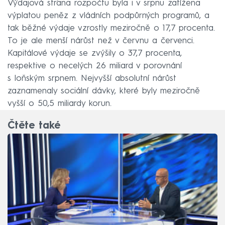
Výdajová strana rozpočtu byla i v srpnu zatížena
výplatou peněz z vládních podpůrných programů, a
tak běžné výdaje vzrostly meziročně o 17,7 procenta.
To je ale menší nárůst než v červnu a červenci.
Kapitálové výdaje se zvýšily o 37,7 procenta,
respektive o necelých 26 miliard v porovnání
s loňským srpnem. Nejvyšší absolutní nárůst
zaznamenaly sociální dávky, které byly meziročně
vyšší o 50,5 miliardy korun.
Čtěte také