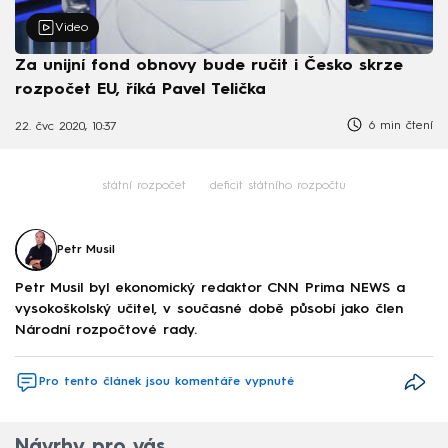
Video
Za unijní fond obnovy bude ručit i Česko skrze
rozpočet EU, říká Pavel Telička
6 min čtení
22. čvc 2020, 10:37
státní rozpočet
deficit státního rozpočtu
Petr Musil
Petr Musil byl ekonomický redaktor CNN Prima NEWS a
vysokoškolský učitel, v současné době působí jako člen
Národní rozpočtové rady.
Pro tento článek jsou komentáře vypnuté