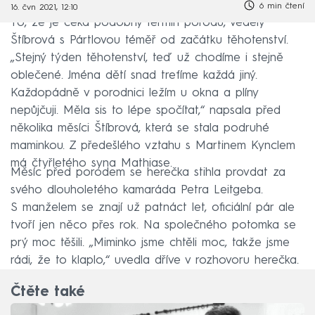
6 min čtení
16. čvn 2021, 12:10
To, že je čeká podobný termín porodu, věděly
Štíbrová s Pártlovou téměř od začátku těhotenství.
„Stejný týden těhotenství, teď už chodíme i stejně
oblečené. Jména dětí snad trefíme každá jiný.
Každopádně v porodnici ležím u okna a plíny
nepůjčuji. Měla sis to lépe spočítat,“ napsala před
několika měsíci Štíbrová, která se stala podruhé
maminkou. Z předešlého vztahu s Martinem Kynclem
má čtyřletého syna Mathiase.
Měsíc před porodem se herečka stihla provdat za
svého dlouholetého kamaráda Petra Leitgeba.
S manželem se znají už patnáct let, oficiální pár ale
tvoří jen něco přes rok. Na společného potomka se
prý moc těšili. „Miminko jsme chtěli moc, takže jsme
rádi, že to klaplo,“ uvedla dříve v rozhovoru herečka.
Čtěte také