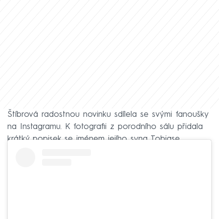
Štíbrová radostnou novinku sdílela se svými fanoušky
na Instagramu. K fotografii z porodního sálu přidala
krátký popisek se jménem jejího syna Tobiase.