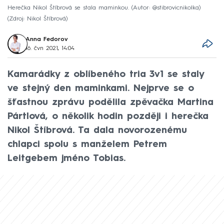
Herečka Nikol Štíbrová se stala maminkou. (Autor: @stibrovicnikolka)
Zdroj: Nikol Štíbrová
Anna Fedorov
16. čvn 2021, 14:04
Kamarádky z oblíbeného tria 3v1 se staly
ve stejný den maminkami. Nejprve se o
šťastnou zprávu podělila zpěvačka Martina
Pártlová, o několik hodin později i herečka
Nikol Štíbrová. Ta dala novorozenému
chlapci spolu s manželem Petrem
Leitgebem jméno Tobias.