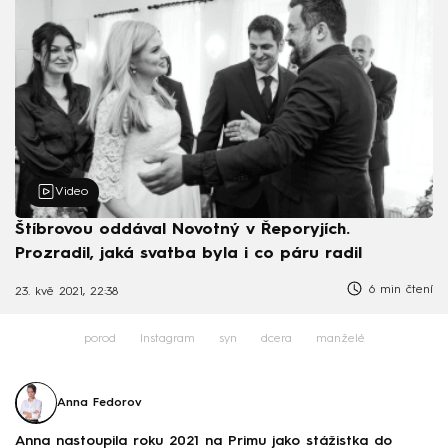
Video
Štíbrovou oddával Novotný v Řeporyjích.
Prozradil, jaká svatba byla i co páru radil
6 min čtení
23. kvě 2021, 22:38
porod
Instagram
syn
dcera
manželé
Anna Fedorov
Anna nastoupila roku 2021 na Primu jako stážistka do