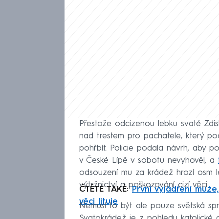
Přestože odcizenou lebku svaté Zdisla
nad trestem pro pachatele, který podl
pohřbít. Policie podala návrh, aby 
v České Lípě v sobotu nevyhověl, a
odsouzení mu za krádež hrozí osm le
výtržnictví a poškozování cizí věci.
ČTĚTE TAKÉ:
První vyjádření muže,
věci lituje
Nemusí to být ale pouze světská spr
Svatokrádež je z pohledu katolické c