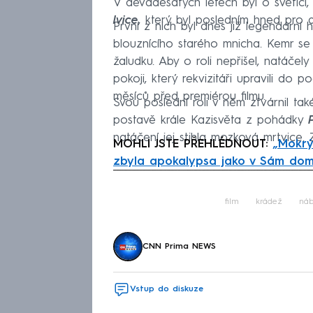
V devadesátých letech byl o světici, 
lvice
, který byl posledním hned pro 
První z nich byl dnes již legendární 
blouznícího starého mnicha. Kemr se
žaludku. Aby o roli nepřišel, natáče
pokoji, který rekvizitáři upravili do
měsíců před premiérou filmu.
Svou poslední roli v něm ztvárnil t
postavě krále Kazisvěta z pohádky
natáčení jej stihla mozková mrtvice. 
MOHLI JSTE PŘEHLÉDNOUT:
„Mokrý
zbyla apokalypsa jako v Sám do
Fa
film
krádež
náb
CNN Prima NEWS
Vstup do diskuze