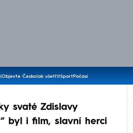
í
Objevte Česko
Jak ušetřit
Sport
Počasí
ky svaté Zdislavy
“ byl i film, slavní herci