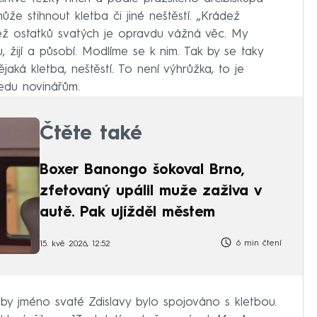
ůže stihnout kletba či jiné neštěstí. „Krádež
ež ostatků svatých je opravdu vážná věc. My
ou, žijí a působí. Modlíme se k nim. Tak by se taky
jaká kletba, neštěstí. To není výhrůžka, to je
tředu novinářům.
Čtěte také
Boxer Banongo šokoval Brno,
zfetovaný upálil muže zaživa v
autě. Pak ujížděl městem
6 min čtení
15. kvě 2026, 12:52
 by jméno svaté Zdislavy bylo spojováno s kletbou.