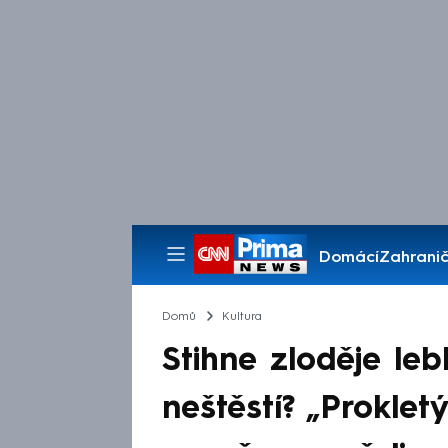
Domácí
Zahranič
Pořady
Domů
Kultura
Stihne zloděje leb
neštěstí? „Prokletý