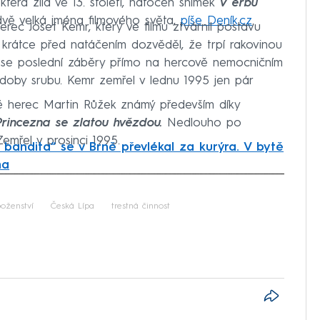
která žila ve 13. století, natočen snímek
V erbu
dvě velká jména filmového světa,
píše Deník.cz
.
herec Josef Kemr, který ve filmu ztvárnil postavu
 krátce před natáčením dozvěděl, že trpí rakovinou
ly se poslední záběry přímo na hercově nemocničním
 podoby srubu. Kemr zemřel v lednu 1995 jen pár
aké herec Martin Růžek známý především díky
Princezna se zlatou hvězdou.
Nedlouho po
Zemřel v prosinci 1995.
 bandita“ se v Brně převlékal za kurýra. V bytě
ma
iled to fetch
oženství
Česká Lípa
trestná činnost