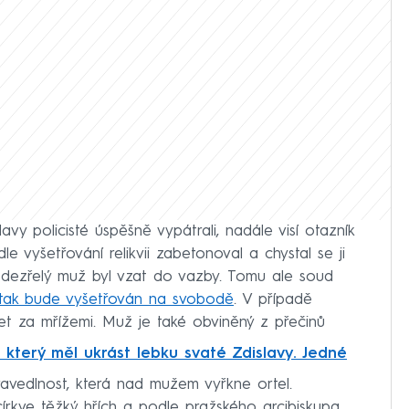
vy policisté úspěšně vypátrali, nadále visí otazník
e vyšetřování relikvii zabetonoval a chystal se ji
podezřelý muž byl vzat do vazby. Tomu ale soud
tak bude vyšetřován na svobodě
. V případě
t za mřížemi. Muž je také obviněný z přečinů
 který měl ukrást lebku svaté Zdislavy. Jedné
avedlnost, která nad mužem vyřkne ortel.
írkve těžký hřích a podle pražského arcibiskupa