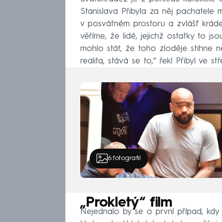
Stanislava Přibyla za něj pachatele m
v posvátném prostoru a zvlášť krád
věříme, že lidé, jejichž ostatky to js
mohlo stát, že toho zloděje stihne ně
realita, stává se to,“ řekl Přibyl ve s
6
fotografií
„Prokletý“ film
Nejednalo by se o první případ, kdy