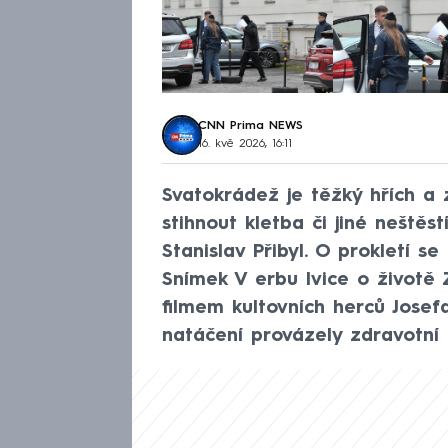
CNN Prima NEWS
16. kvě 2026, 16:11
Svatokrádež je těžký hřích a 
stihnout kletba či jiné neštěs
Stanislav Přibyl. O prokletí se
Snímek V erbu lvice o životě 
filmem kultovních herců Josef
natáčení provázely zdravotní 