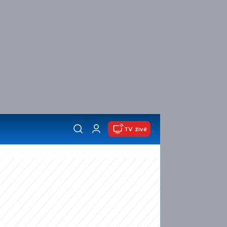
TV živě