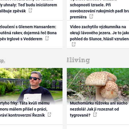
dy uhnaly: Teď budu iniciátorem
schopnosti Izraele. Při
 slibuje zpěvák
osvobozování rukojmích padl br
premiéra
zloučení s Glenem Hansardem:
Video zachytilo výzkumníka na
outěná rakev, dojemná řeč Bona
okraji lávového jezera. Je to jak
zpěv Irglové s Vedderem
pohled do Slunce, hlásil vzruše
rtyho frky: Táta kvůli mému
Muchomůrku růžovku ani sucho
oru málem přišel o práci,
nezdolá! Jak ji rozeznat od
práví kontroverzní Řezník
tygrované?