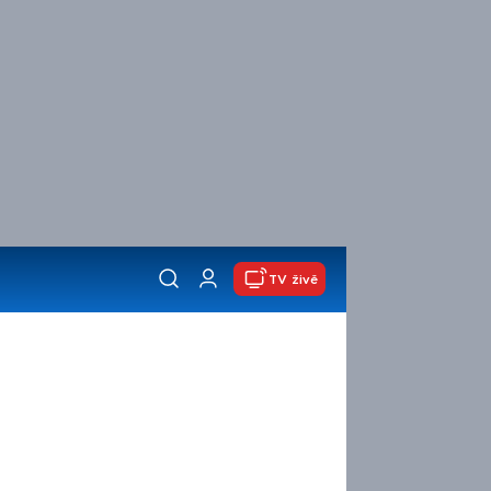
TV živě