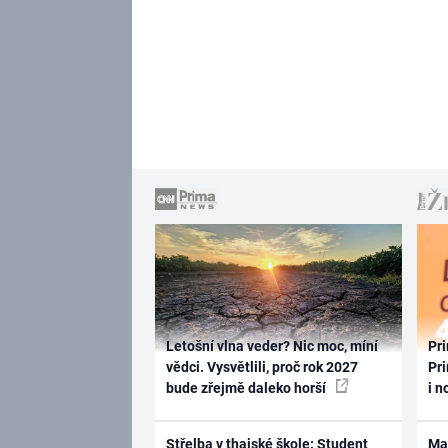
Letošní vlna veder? Nic moc, míní
Pri
vědci. Vysvětlili, proč rok 2027
Pri
bude zřejmě daleko horší
i n
Střelba v thajské škole: Student
Ma