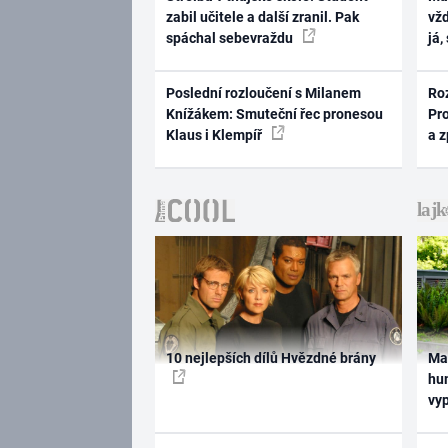
zabil učitele a další zranil. Pak
vž
spáchal sebevraždu
já,
Poslední rozloučení s Milanem
Ro
Knížákem: Smuteční řec pronesou
Pr
Klaus i Klempíř
a 
10 nejlepších dílů Hvězdné brány
Ma
hum
vy