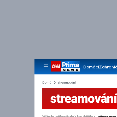
Domácí
Zahranič
Pořady
Domů
streamování
streamování