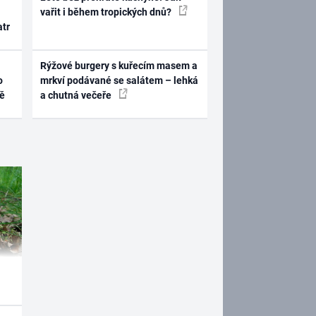
vařit i během tropických dnů?
atr
Rýžové burgery s kuřecím masem a
o
mrkví podávané se salátem – lehká
ně
a chutná večeře