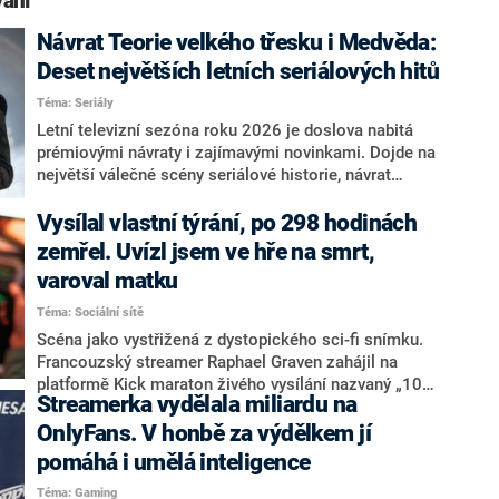
ání“
Návrat Teorie velkého třesku i Medvěda:
Deset největších letních seriálových hitů
Téma: Seriály
Letní televizní sezóna roku 2026 je doslova nabitá
prémiovými návraty i zajímavými novinkami. Dojde na
největší válečné scény seriálové historie, návrat
milované geekovské franšízy ukazující zábavné
zádrhely kvantové teorie i komiksovou obdobu
Vysílal vlastní týrání, po 298 hodinách
kultovní klasiky Temný případ.
zemřel. Uvízl jsem ve hře na smrt,
varoval matku
Téma: Sociální sítě
Scéna jako vystřižená z dystopického sci-fi snímku.
Francouzský streamer Raphael Graven zahájil na
platformě Kick maraton živého vysílání nazvaný „10
Streamerka vydělala miliardu na
dní a nocí mučení“. Během něj si nechal fyzicky
ubližovat a po 298 hodinách se v noci na pondělí
OnlyFans. V honbě za výdělkem jí
neprobral ze spánku. Úmrtí šestačtyřicetiletého
pomáhá i umělá inteligence
influencera nyní vyšetřuje policie, o podrobnostech
Téma: Gaming
informuje deník Le Monde.