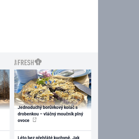
Jednoduchý borůvkový koláč s
drobenkou – vláčný moučník plný
ovoce
Léto bez přehřáté kuchyně. Jak