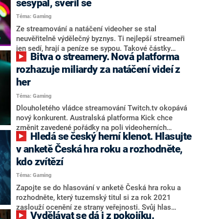
sesypal, svěřil se
Téma: Gaming
Ze streamování a natáčení videoher se stal
neuvěřitelně výdělečný byznys. Ti nejlepší streameři
jen sedí, hrají a peníze se sypou. Takové částky
Bitva o streamery. Nová platforma
mohou dosahovat až desítek milionů korun ročně. Ale
existují také příběhy, které dokazují, že idylka může
rozhazuje miliardy za natáčení videí z
rychle skončit. Posledním takovým příkladem je osud
her
českého streamera Petra Žaluda alias CzechClouda.
Téma: Gaming
Dlouholetého vládce streamování Twitch.tv okopává
nový konkurent. Australská platforma Kick chce
změnit zavedené pořádky na poli videoherních
Hledá se český herní klenot. Hlasujte
přenosů a láká tvůrce obsahu na pohádkové peníze, o
kterých by si streameři u konkurence mohli jen nechat
v anketě Česká hra roku a rozhodněte,
zdát. Boj o velká jména se ale přelévá i do Česka.
kdo zvítězí
Téma: Gaming
Zapojte se do hlasování v anketě Česká hra roku a
rozhodněte, který tuzemský titul si za rok 2021
zaslouží ocenění ze strany veřejnosti. Svůj hlas
Vydělávat se dá i z pokojíku.
můžete dát jedné z 15 vybraných českých videoher,