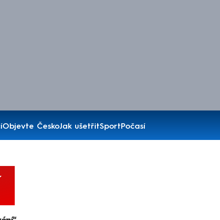
í
Objevte Česko
Jak ušetřit
Sport
Počasí