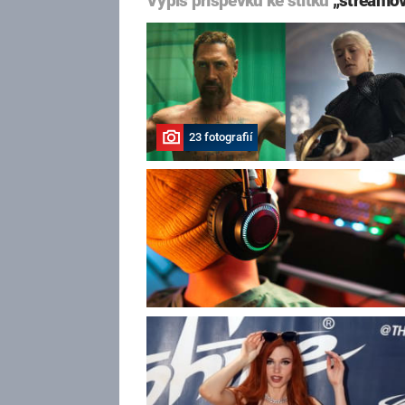
Výpis příspěvků ke štítku
„streamov
23 fotografií