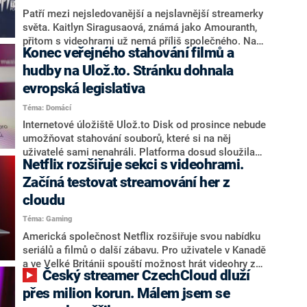
Patří mezi nejsledovanější a nejslavnější streamerky
světa. Kaitlyn Siragusaová, známá jako Amouranth,
přitom s videohrami už nemá příliš společného. Na
Konec veřejného stahování filmů a
platformě Twitch.tv se víc promenáduje v plavkách a
koupe v bazénu, než hraje hry. Nyní prozradila, kolik
hudby na Ulož.to. Stránku dohnala
peněz jí přinesl lechtivý obsah. Za poslední čtyři roky
evropská legislativa
je to více než miliarda korun.
Téma: Domácí
Internetové úložiště Ulož.to Disk od prosince nebude
umožňovat stahování souborů, které si na něj
uživatelé sami nenahráli. Platforma dosud sloužila
Netflix rozšiřuje sekci s videohrami.
například ke sdílení filmů nebo hudby. Důvodem změny
v možnosti stahování souborů je nová evropská
Začíná testovat streamování her z
legislativa.
cloudu
Téma: Gaming
Americká společnost Netflix rozšiřuje svou nabídku
seriálů a filmů o další zábavu. Pro uživatele v Kanadě
a ve Velké Británii spouští možnost hrát videohry z
Český streamer CzechCloud dluží
cloudu. Předplatitelé Netflixu si tak mohou užít hry na
svém mobilu, počítači nebo televizi, aniž vlastní
přes milion korun. Málem jsem se
nadupaný herní stroj.