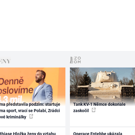
ma představila podzim: startuje
Tank KV-1 Němce dokonale
ma sport, vrací se Polabí, Zrádci
zaskočil
ové kriminálky
thiase Hložka ženy do vztahu
Operace Entebbe ukázala