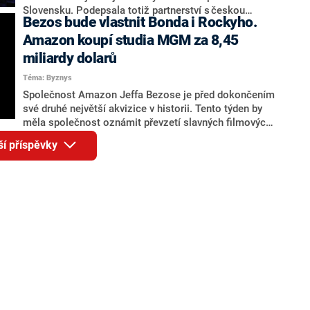
prostředí.
Slovensku. Podepsala totiž partnerství s českou
Bezos bude vlastnit Bonda i Rockyho.
esportovou agenturou PLAYzone, která je součástí
mediální skupiny FTV Prima. V rámci partnerství tak
Amazon koupí studia MGM za 8,45
PLAYzone získává pro letošní a příští rok exkluzivní
miliardy dolarů
práva na vysílání nejpopulárnějších prestižních
Téma: Byznys
mezinárodní turnajů, které ESL pořádá.
Společnost Amazon Jeffa Bezose je před dokončením
své druhé největší akvizice v historii. Tento týden by
měla společnost oznámit převzetí slavných filmových
studií Metro-Goldwyn-Mayer. Internetový gigant by měl
ší příspěvky
za studia zaplatit 8,45 miliardy dolarů (asi 175 miliard
korun). Akvizicí MGM Amazon výrazně posílí svou
streamovací platformu Prime Video. Dohoda je
zároveň pokračující součástí konsolidace filmového
průmyslu.