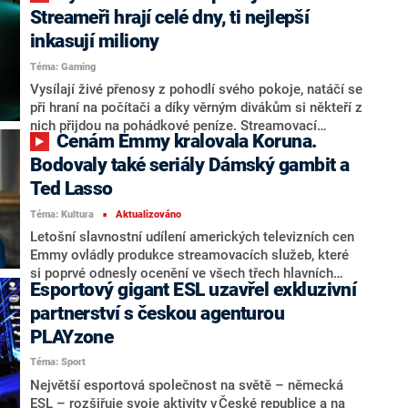
mezi nimiž nechybí velké blockbustery či drobná
Streameři hrají celé dny, ti nejlepší
nezávislá tvorba. Hlasovat můžete do 23. listopadu
inkasují miliony
2022 včetně. Mediálním partnerem ankety je herní
Téma: Gaming
pořad CNN Prima Gaming, který můžete sledovat
každou sobotu od 22:40 na CNN Prima NEWS a na
Vysílají živé přenosy z pohodlí svého pokoje, natáčí se
webu cnnprima.cz.
při hraní na počítači a díky věrným divákům si někteří z
nich přijdou na pohádkové peníze. Streamovací
Cenám Emmy kralovala Koruna.
platforma Twitch.tv se v posledních letech stala obřím
fenoménem internetového prostoru, který láká tvůrce
Bodovaly také seriály Dámský gambit a
všech věkových kategorií a zájmů. Více se o
Ted Lasso
platformě Twitch.tv dozvíte v herním pořadu CNN
Téma: Kultura
Aktualizováno
Prima Gaming, který můžete sledovat každou sobotu
■
na CNN Prima NEWS od 22:35.
Letošní slavnostní udílení amerických televizních cen
Emmy ovládly produkce streamovacích služeb, které
si poprvé odnesly ocenění ve všech třech hlavních
Esportový gigant ESL uzavřel exkluzivní
kategoriích. V kategorii nejlepší drama si pro vítězství
po třech neproměněných nominacích došel seriál
partnerství s českou agenturou
společnosti Netflix – Koruna. Cenu za nejlepší
PLAYzone
minisérii si taktéž vysloužil netflixovský seriál
Téma: Sport
Dámský gambit. Nejlepším komediálním seriálem se
stal Ted Lasso z platformy Apple TV+ o příběhu
Největší esportová společnost na světě – německá
amerického trenéra amerického fotbalu v anglickém
ESL – rozšiřuje svoje aktivity v České republice a na