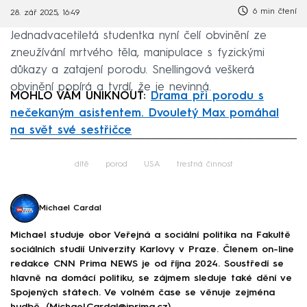
6 min čtení
28. zář 2025, 16:49
Jednadvacetiletá studentka nyní čelí obvinění ze
zneužívání mrtvého těla, manipulace s fyzickými
důkazy a zatajení porodu. Snellingová veškerá
obvinění popírá a tvrdí, že je nevinná.
MOHLO VÁM UNIKNOUT:
Drama při porodu s
nečekaným asistentem. Dvouletý Max pomáhal
na svět své sestřičce
Failed to fetch
dítě
porod
USA
trestná činnost
Michael Cardal
Michael studuje obor Veřejná a sociální politika na Fakultě
sociálních studií Univerzity Karlovy v Praze. Členem on-line
redakce CNN Prima NEWS je od října 2024. Soustředí se
hlavně na domácí politiku, se zájmem sleduje také dění ve
Spojených státech. Ve volném čase se věnuje zejména
hudbě. (Michael.Cardal@iprima.cz)