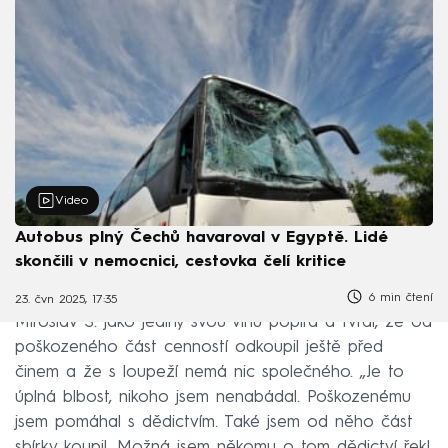
Video
Autobus plný Čechů havaroval v Egyptě. Lidé
skončili v nemocnici, cestovka čelí kritice
6 min čtení
23. čvn 2025, 17:35
Miroslav Š. jako jediný svou vinu popírá a tvrdí, že od
poškozeného část cenností odkoupil ještě před
činem a že s loupeží nemá nic společného. „Je to
úplná blbost, nikoho jsem nenabádal. Poškozenému
jsem pomáhal s dědictvím. Také jsem od něho část
sbírky koupil. Možná jsem někomu o tom dědictví řekl,