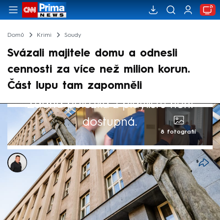
Domů
Krimi
Soudy
Svázali majitele domu a odnesli
cennosti za více než milion korun.
Část lupu tam zapomněli
Žádná položka z playlistu není
dostupná.
8 fotografií
Patrik Buňka
24. čvn 2025, 13:05
Krajský soud v Hradci Králové začal
projednávat případ násilné loupeže, ke