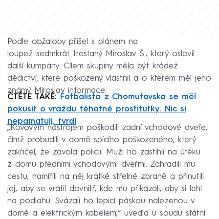
Podle obžaloby přišel s plánem na
loupež sedmkrát trestaný Miroslav Š., který oslovil
další kumpány. Cílem skupiny měla být krádež
dědictví, které poškozený vlastnil a o kterém měl jeho
známý Miroslav informace.
ČTĚTE TAKÉ:
Fotbalista z Chomutovska se měl
pokusit o vraždu těhotné prostitutky. Nic si
nepamatuji, tvrdí
„Kovovým nástrojem poškodili zadní vchodové dveře,
čímž probudili v domě spícího poškozeného, který
zakřičel, že zavolá policii. Muži ho zastihli na útěku
z domu předními vchodovými dveřmi. Zahradili mu
cestu, namířili na něj krátké střelné zbraně a přinutili
jej, aby se vrátil dovnitř, kde mu přikázali, aby si lehl
na podlahu. Svázali ho lepicí páskou nalezenou v
domě a elektrickým kabelem,“ uvedla u soudu státní