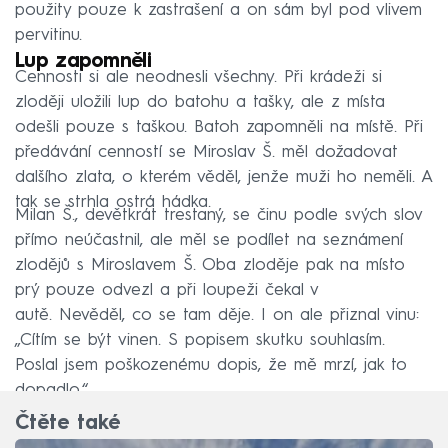
použity pouze k zastrašení a on sám byl pod vlivem
pervitinu.
Lup zapomněli
Cennosti si ale neodnesli všechny. Při krádeži si
zloději uložili lup do batohu a tašky, ale z místa
odešli pouze s taškou. Batoh zapomněli na místě. Při
předávání cenností se Miroslav Š. měl dožadovat
dalšího zlata, o kterém věděl, jenže muži ho neměli. A
tak se strhla ostrá hádka.
Milan Š., devětkrát trestaný, se činu podle svých slov
přímo neúčastnil, ale měl se podílet na seznámení
zlodějů s Miroslavem Š. Oba zloděje pak na místo
prý pouze odvezl a při loupeži čekal v
autě. Nevěděl, co se tam děje. I on ale přiznal vinu:
„Cítím se být vinen. S popisem skutku souhlasím.
Poslal jsem poškozenému dopis, že mě mrzí, jak to
dopadlo.“
Čtěte také