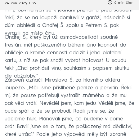
6 min čtení
24. čvn 2025, 11:35
Tři z obviněných se k jednání přiznali a před soudem
řekli, že se na loupeži domluvili v garáži, následně si
dům obhlédli a Ondřej Š. spolu s Petrem S. pak
vyrazili na místo činu.
Ondřej Š., který byl už osmadvacetkrát soudně
trestán, měl poškozeného během činu kopnout do
obličeje a kromě cenností odcizit i jeho platební
kartu, s níž se pak snažil vybrat hotovost. U soudu
řekl: „Chci prohlásit vinu, souhlasím s popisem skutku
dle obžaloby.“
Zároveň označil Miroslava Š. za hlavního aktéra
loupeže: „Měli jsme přislíbené peníze a pervitin. Řekli
mi, že pouze potřebují vystrašit známého a že mu
pak věci vrátí. Nevěděl jsem, kam jedu. Věděli jsme, že
bude spát a že se probudí. Radili jsme se, že
uděláme hluk. Plánovali jsme, co budeme v domě
brát. Bavili jsme se o tom, že poškozený má dědictví,
které utrácí." Podle jeho výpovědi měly být zbraně