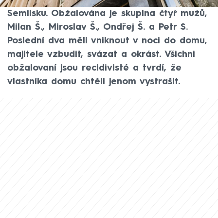
které došlo v loňském roce v obci Kruh na
Semilsku. Obžalována je skupina čtyř mužů,
Milan Š., Miroslav Š., Ondřej Š. a Petr S.
Poslední dva měli vniknout v noci do domu,
majitele vzbudit, svázat a okrást. Všichni
obžalovaní jsou recidivisté a tvrdí, že
vlastníka domu chtěli jenom vystrašit.