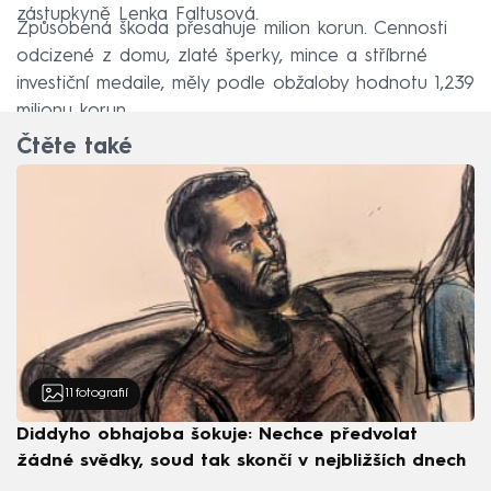
zástupkyně Lenka Faltusová.
Způsobená škoda přesahuje milion korun. Cennosti
odcizené z domu, zlaté šperky, mince a stříbrné
investiční medaile, měly podle obžaloby hodnotu 1,239
milionu korun.
Čtěte také
11
fotografií
Diddyho obhajoba šokuje: Nechce předvolat
žádné svědky, soud tak skončí v nejbližších dnech