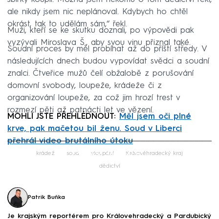
ale nikdy jsem nic neplánoval. Kdybych ho chtěl
okrást, tak to udělám sám,“ řekl.
Muži, kteří se ke skutku doznali, po výpovědi pak
vyzývali Miroslava Š., aby svou vinu přiznal také.
Soudní proces by měl probíhat až do příští středy. V
následujících dnech budou vypovídat svědci a soudní
znalci. Čtveřice mužů čelí obžalobě z porušování
domovní svobody, loupeže, krádeže či z
organizování loupeže, za což jim hrozí trest v
rozmezí pěti až patnácti let ve vězení.
MOHLI JSTE PŘEHLÉDNOUT:
Měl jsem oči plné
krve, pak mačetou bil ženu. Soud v Liberci
přehrál video brutálního útoku
Failed to fetch
krádež
soud
vloupání
Královéhradecký kraj
dědictví
Patrik Buňka
Je krajským reportérem pro Královehradecký a Pardubický