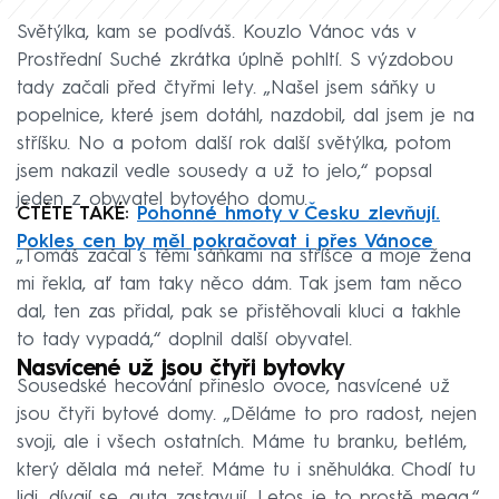
Světýlka, kam se podíváš. Kouzlo Vánoc vás v
Prostřední Suché zkrátka úplně pohltí. S výzdobou
tady začali před čtyřmi lety. „Našel jsem sáňky u
popelnice, které jsem dotáhl, nazdobil, dal jsem je na
stříšku. No a potom další rok další světýlka, potom
jsem nakazil vedle sousedy a už to jelo,“ popsal
jeden z obyvatel bytového domu.
ČTĚTE TAKÉ:
Pohonné hmoty v Česku zlevňují.
Pokles cen by měl pokračovat i přes Vánoce
„Tomáš začal s těmi sáňkami na stříšce a moje žena
mi řekla, ať tam taky něco dám. Tak jsem tam něco
dal, ten zas přidal, pak se přistěhovali kluci a takhle
to tady vypadá,“ doplnil další obyvatel.
Nasvícené už jsou čtyři bytovky
Sousedské hecování přineslo ovoce, nasvícené už
jsou čtyři bytové domy. „Děláme to pro radost, nejen
svoji, ale i všech ostatních. Máme tu branku, betlém,
který dělala má neteř. Máme tu i sněhuláka. Chodí tu
lidi, dívají se, auta zastavují. Letos je to prostě mega,“