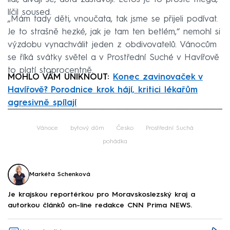
líčil soused.
„Mám tady děti, vnoučata, tak jsme se přijeli podívat.
Je to strašně hezké, jak je tam ten betlém,“ nemohl si
výzdobu vynachválit jeden z obdivovatelů. Vánocům
se říká svátky světel a v Prostřední Suché v Havířově
to platí stoprocentně.
MOHLO VÁM UNIKNOUT:
Konec zavinovaček v
Havířově? Porodnice krok hájí, kritici lékařům
agresivně spílají
Failed to fetch
Vánoce
bytový dům
Česko
Prostřední Suchá
pohádka
Markéta Schenková
Je krajskou reportérkou pro Moravskoslezský kraj a
autorkou článků on-line redakce CNN Prima NEWS.