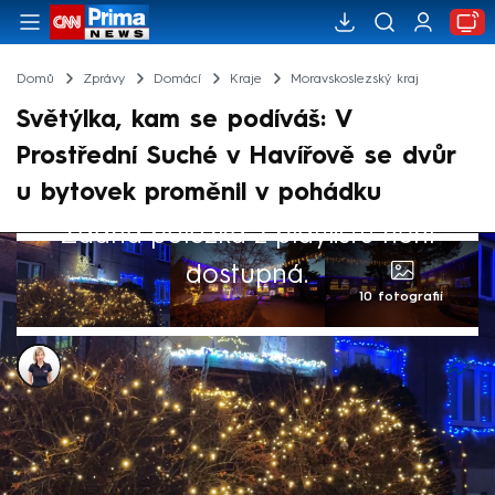
Domů
Zprávy
Domácí
Kraje
Moravskoslezský kraj
Světýlka, kam se podíváš: V
Prostřední Suché v Havířově se dvůr
u bytovek proměnil v pohádku
Žádná položka z playlistu není
dostupná.
10 fotografií
Markéta Schenková
17. pro 2025, 06:07
Nejkrásnější svátky v roce se nezadržitelně
blíží a v mnoha českých městech i obcích