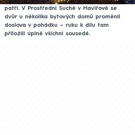
už to září tak, jak se na Vánoce sluší a
patří. V Prostřední Suché v Havířově se
dvůr u několika bytových domů proměnil
doslova v pohádku – ruku k dílu tam
přiložili úplně všichni sousedé.