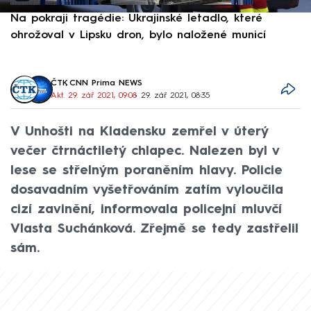
Na pokraji tragédie: Ukrajinské letadlo, které
P
ohrožoval v Lipsku dron, bylo naložené municí
e
ČTK
,
CNN Prima NEWS
Akt. 29. zář 2021, 09:08
• 29. zář 2021, 08:35
V Unhošti na Kladensku zemřel v úterý
večer čtrnáctiletý chlapec. Nalezen byl v
lese se střelným poraněním hlavy. Policie
dosavadním vyšetřováním zatím vyloučila
cizí zavinění, informovala policejní mluvčí
Vlasta Suchánková. Zřejmě se tedy zastřelil
sám.