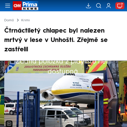
Domů
Krimi
Čtrnáctiletý chlapec byl nalezen
mrtvý v lese v Unhošti. Zřejmě se
zastřelil
Žádná položka z playlistu není
Výběr redakce
dostupná.