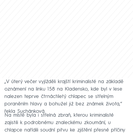
„V úterý večer vyjížděli krajští kriminalisté na základě
oznámení na linku 158 na Kladensko, kde byl v lese
nalezen teprve čtrnáctiletý chlapec se střelným
poraněním hlavy a bohužel již bez známek života,“
řekla Suchánková.
Na místě byla i střelná zbraň, kterou kriminalisté
zajistili k podrobnému znaleckému zkoumání, u
chlapce nařídili soudní pitvu ke zjištění přesné příčiny