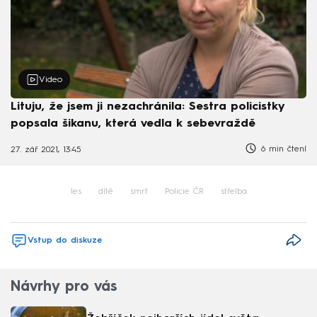
Video
Lituju, že jsem ji nezachránila: Sestra policistky
popsala šikanu, která vedla k sebevraždě
6 min čtení
27. zář 2021, 13:45
les
dítě
smrt
Policie ČR
střelba
Vstup do diskuze
Návrhy pro vás