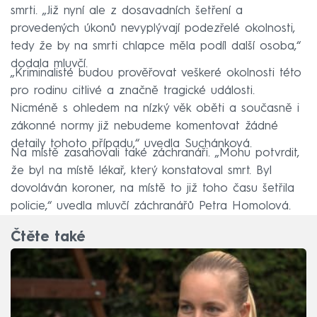
smrti. „Již nyní ale z dosavadních šetření a
provedených úkonů nevyplývají podezřelé okolnosti,
tedy že by na smrti chlapce měla podíl další osoba,“
dodala mluvčí.
„Kriminalisté budou prověřovat veškeré okolnosti této
pro rodinu citlivé a značně tragické události.
Nicméně s ohledem na nízký věk oběti a současně i
zákonné normy již nebudeme komentovat žádné
detaily tohoto případu,“ uvedla Suchánková.
Na místě zasahovali také záchranáři. „Mohu potvrdit,
že byl na místě lékař, který konstatoval smrt. Byl
dovoláván koroner, na místě to již toho času šetřila
policie,“ uvedla mluvčí záchranářů Petra Homolová.
Čtěte také