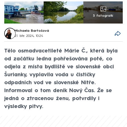
5 fotografií
Michaela Bartošová
21. bře 2024, 10:24
Tělo osmadvacetileté Márie Č., která byla
od začátku ledna pohřešována poté, co
odjela z místa bydliště ve slovenské obci
Šurianky, vyplavila voda u čističky
odpadních vod ve slovenské Nitře.
Informoval o tom deník Nový Čas. Že se
jedná o ztracenou ženu, potvrdily i
výsledky pitvy.