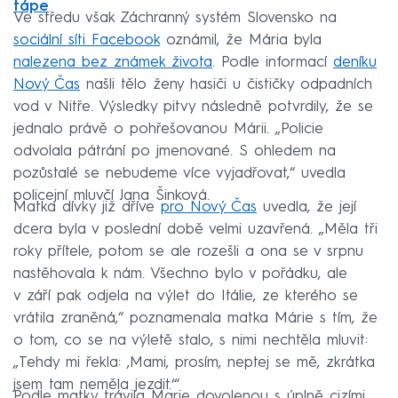
tápe
Ve středu však Záchranný systém Slovensko na
sociální síti Facebook
oznámil, že Mária byla
nalezena bez známek života
. Podle informací
deníku
Nový Čas
našli tělo ženy hasiči u čističky odpadních
vod v Nitře. Výsledky pitvy následně potvrdily, že se
jednalo právě o pohřešovanou Márii. „Policie
odvolala pátrání po jmenované. S ohledem na
pozůstalé se nebudeme více vyjadřovat,“ uvedla
policejní mluvčí Jana Šinková.
Matka dívky již dříve
pro Nový Čas
uvedla, že její
dcera byla v poslední době velmi uzavřená. „Měla tři
roky přítele, potom se ale rozešli a ona se v srpnu
nastěhovala k nám. Všechno bylo v pořádku, ale
v září pak odjela na výlet do Itálie, ze kterého se
vrátila zraněná,“ poznamenala matka Márie s tím, že
o tom, co se na výletě stalo, s nimi nechtěla mluvit:
„Tehdy mi řekla: ‚Mami, prosím, neptej se mě, zkrátka
jsem tam neměla jezdit.‘“
Podle matky trávila Marie dovolenou s úplně cizími