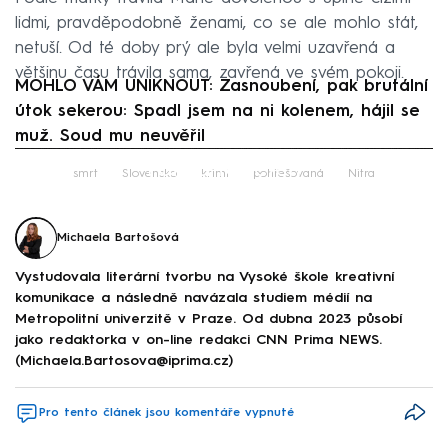
lidmi, pravděpodobně ženami, co se ale mohlo stát,
netuší. Od té doby prý ale byla velmi uzavřená a
většinu času trávila sama, zavřená ve svém pokoji.
MOHLO VÁM UNIKNOUT: Zasnoubení, pak brutální
útok sekerou: Spadl jsem na ni kolenem, hájil se
muž. Soud mu neuvěřil
Failed to fetch
smrt
Slovensko
krimi
pohřešovaná
Nitra
Michaela Bartošová
Vystudovala literární tvorbu na Vysoké škole kreativní
komunikace a následně navázala studiem médií na
Metropolitní univerzitě v Praze. Od dubna 2023 působí
jako redaktorka v on-line redakci CNN Prima NEWS.
(Michaela.Bartosova@iprima.cz)
Pro tento článek jsou komentáře vypnuté