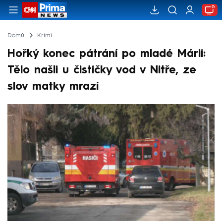
Domů
Krimi
Hořký konec pátrání po mladé Márii:
Tělo našli u čističky vod v Nitře, ze
slov matky mrazí