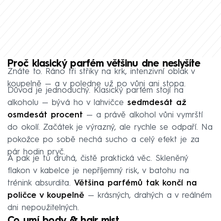
Proč klasický parfém většinu dne neslyšíte
Znáte to. Ráno tři střiky na krk, intenzivní oblak v
koupelně — a v poledne už po vůni ani stopa.
Důvod je jednoduchý. Klasický parfém stojí na
alkoholu — bývá ho v lahvičce
sedmdesát až
osmdesát procent
— a právě alkohol vůni vymrští
do okolí. Začátek je výrazný, ale rychle se odpaří. Na
pokožce po sobě nechá sucho a celý efekt je za
pár hodin pryč.
A pak je tu druhá, čistě praktická věc. Skleněný
flakon v kabelce je nepříjemný risk, v batohu na
trénink absurdita.
Většina parfémů tak končí na
poličce v koupelně
— krásných, drahých a v reálném
dni nepoužitelných.
Co umí body & hair mist