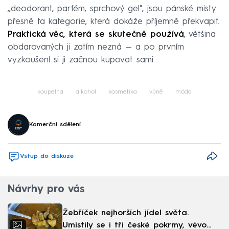
„deodorant, parfém, sprchový gel", jsou pánské misty
přesně ta kategorie, která dokáže příjemně překvapit.
Praktická věc, která se skutečně používá
, většina
obdarovaných ji zatím nezná — a po prvním
vyzkoušení si ji začnou kupovat sami.
koupelna
alkohol
kosmetika
vůně
móda
Komerční sdělení
Vstup do diskuze
Návrhy pro vás
Žebříček nejhorších jídel světa.
Umístily se i tři české pokrmy, vévodí