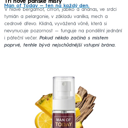
Tři nové pánské misty
Man of Today — ten na každý den.
V hlavě bergamot, citron, jablko a ananas, ve srdci
tymián a pelargonie, v základu vanilka, mech a
cedrové dřevo. Klidná, vyvážená vůně, která si
nevynucuje pozornost — funguje na pondělní jednání
i páteční večer.
Pokud někdo začíná s mistem
poprvé, tenhle bývá nejschůdnější vstupní brána.