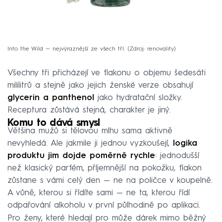
Into the Wild — nejvýraznější ze všech tří.
Zdroj: renovality
Všechny tři přicházejí ve flakonu o objemu šedesáti
mililitrů a stejně jako jejich ženské verze obsahují
glycerin a panthenol
jako hydratační složky.
Receptura zůstává stejná, charakter je jiný.
Komu to dává smysl
Většina mužů si tělovou mlhu sama aktivně
nevyhledá. Ale jakmile ji jednou vyzkoušejí,
logika
produktu jim dojde poměrně rychle
: jednodušší
než klasický parfém, příjemnější na pokožku, flakon
zůstane s vámi celý den — ne na poličce v koupelně.
A vůně, kterou si řídíte sami — ne ta, kterou řídí
odpařování alkoholu v první půlhodině po aplikaci.
Pro ženy, které hledají pro může dárek mimo běžný