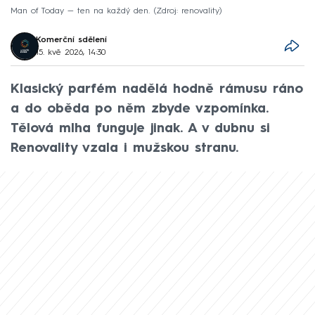
Man of Today — ten na každý den.
Zdroj: renovality
Komerční sdělení
15. kvě 2026, 14:30
Klasický parfém nadělá hodně rámusu ráno
a do oběda po něm zbyde vzpomínka.
Tělová mlha funguje jinak. A v dubnu si
Renovality vzala i mužskou stranu.