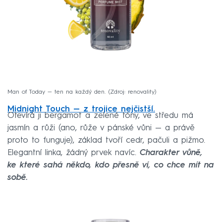
Man of Today — ten na každý den.
Zdroj: renovality
Midnight Touch — z trojice nejčistší.
Otevírá ji bergamot a zelené tóny, ve středu má
jasmín a růži (ano, růže v pánské vůni — a právě
proto to funguje), základ tvoří cedr, pačuli a pižmo.
Elegantní linka, žádný prvek navíc.
Charakter vůně,
ke které sahá někdo, kdo přesně ví, co chce mít na
sobě.