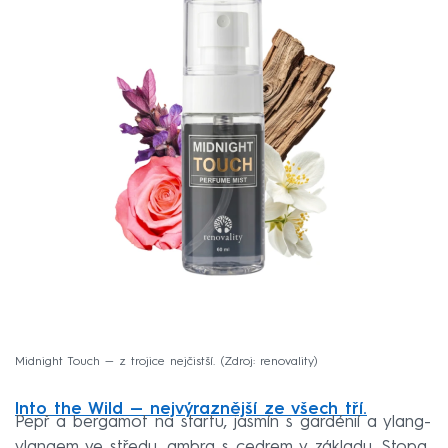
Midnight Touch — z trojice nejčistší.
Zdroj: renovality
Into the Wild — nejvýraznější ze všech tří.
Pepř a bergamot na startu, jasmín s gardénií a ylang-
ylangem ve středu, ambra s cedrem v základu. Stopa