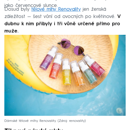
jako červencové slunce.
Dosud byly
tělové mlhy Renovality
jen ženská
záležitost — šest vůní od ovocných po květinové.
V
dubnu k nim přibyly i tři vůně určené přímo pro
muže.
Dámské tělové mlhy Renovality
Zdroj: renovality