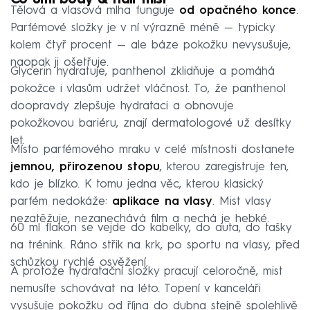
Tělová a vlasová mlha funguje
od opačného konce
.
Parfémové složky je v ní výrazně méně — typicky
kolem čtyř procent — ale báze pokožku nevysušuje,
naopak ji ošetřuje.
Glycerin hydratuje, panthenol zklidňuje a pomáhá
pokožce i vlasům udržet vláčnost. To, že panthenol
doopravdy zlepšuje hydrataci a obnovuje
pokožkovou bariéru, znají dermatologové už desítky
let.
Místo parfémového mraku v celé místnosti dostanete
jemnou, přirozenou stopu
, kterou zaregistruje ten,
kdo je blízko. K tomu jedna věc, kterou klasický
parfém nedokáže:
aplikace na vlasy
. Mist vlasy
nezatěžuje, nezanechává film a nechá je hebké.
60 ml flakon se vejde do kabelky, do auta, do tašky
na trénink. Ráno střik na krk, po sportu na vlasy, před
schůzkou rychlé osvěžení.
A protože hydratační složky pracují celoročně, mist
nemusíte schovávat na léto. Topení v kanceláři
vysušuje pokožku od října do dubna stejně spolehlivě