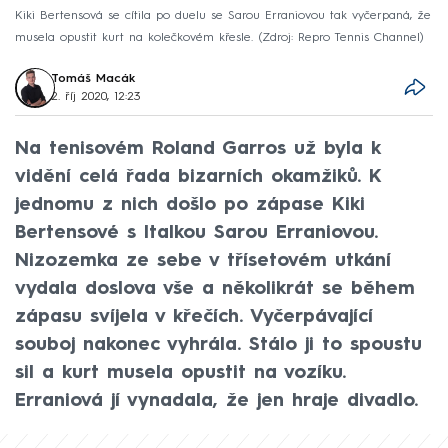
Kiki Bertensová se cítila po duelu se Sarou Erraniovou tak vyčerpaná, že
musela opustit kurt na kolečkovém křesle.
Zdroj: Repro Tennis Channel
Tomáš Macák
2. říj 2020, 12:23
Na tenisovém Roland Garros už byla k
vidění celá řada bizarních okamžiků. K
jednomu z nich došlo po zápase Kiki
Bertensové s Italkou Sarou Erraniovou.
Nizozemka ze sebe v třísetovém utkání
vydala doslova vše a několikrát se během
zápasu svíjela v křečích. Vyčerpávající
souboj nakonec vyhrála. Stálo ji to spoustu
sil a kurt musela opustit na vozíku.
Erraniová jí vynadala, že jen hraje divadlo.