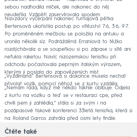
sebou nadhodila míček, ale nakonec do něj
neudeřila. Vzápětí zaservírovala spodem.
Navzdory vyčerpání nakonec turnajová pětka
Bertensová ukořistila postup po vítězství 7:6, 3:6, 9:7.
Po proměněném mečbolu se položila na antuku a
uronila několik slz. Podrážděná Erraniová to těžko
rozdýchávala a se soupeřkou si po zápase u sítě ani
neťukla raketou. Navíc nizozemskou tenistku při
odchodu počastovala peprným italským výrazem,
kterými ji poslala do zapovězených míst.
„Vyždímaná“ Bertensová si dokonce musela nechat
přivolat vozík, pomocí něhož se z kurtu vzdálila.
„Nemám ráda, když mě někdo takhle oblbuje. Odjela
z kurtu na vozíku a teď se v restauraci cpe, před
chvíli jsem ji zahlédla,“ stála si za svým i na
pozápasové tiskové konferenci 33letá tenistka, která si
na Roland Garros zahrála před osmi lety finále.
Čtěte také