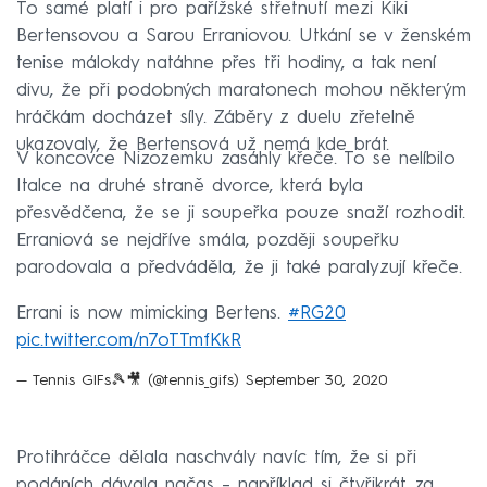
To samé platí i pro pařížské střetnutí mezi Kiki
Bertensovou a Sarou Erraniovou. Utkání se v ženském
tenise málokdy natáhne přes tři hodiny, a tak není
divu, že při podobných maratonech mohou některým
hráčkám docházet síly. Záběry z duelu zřetelně
ukazovaly, že Bertensová už nemá kde brát.
V koncovce Nizozemku zasáhly křeče. To se nelíbilo
Italce na druhé straně dvorce, která byla
přesvědčena, že se ji soupeřka pouze snaží rozhodit.
Erraniová se nejdříve smála, později soupeřku
parodovala a předváděla, že ji také paralyzují křeče.
Errani is now mimicking Bertens.
#RG20
pic.twitter.com/n7oTTmfKkR
— Tennis GIFs🎾🎥 (@tennis_gifs)
September 30, 2020
Protihráčce dělala naschvály navíc tím, že si při
podáních dávala načas – například si čtyřikrát za