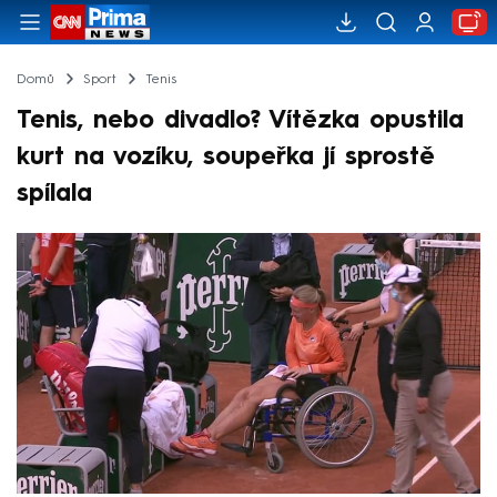
Domů
Sport
Tenis
Tenis, nebo divadlo? Vítězka opustila
kurt na vozíku, soupeřka jí sprostě
spílala