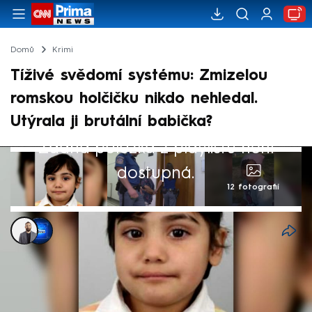
Domů
Krimi
Tíživé svědomí systému: Zmizelou
romskou holčičku nikdo nehledal.
Utýrala ji brutální babička?
Žádná položka z playlistu není
dostupná.
12 fotografií
Alexandr Božilov
,
CNN Prima NEWS
27. zář 2024, 06:24
„Kriminalisté hledají šestiletou Valerii,
kterou již několik měsíců nikdo neviděl. V