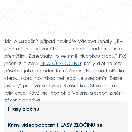
Jde o „srdeční“ případ novináře Václava Janaty. „Byl
jsem u toho od začátku a dodneška nad tím často
přemýšlím. Zanechalo to ve mně hlubokou stopu,” říká
jeden z autorů
HLASŮ ZLOČINU
, který dlouhá léta
působí i jako reportér Krimi Zpráv. „Nevinná holčička,
kterou skoro rok nikdo nehledal. Je svědomím české
justice,” přidává se Jakub Kvasnička. „Stalo se tam
tolik chyb. Když nic, pomohla Valerie alespoň změnit
zákon,” dodává.
Hlasy zločinu
Krimi videopodcast
HLASY ZLOČINU
se