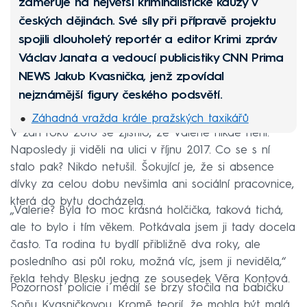
zaměřuje na největší kriminalistické kauzy v
českých dějinách. Své síly při přípravě projektu
spojili dlouholetý reportér a editor Krimi zpráv
Václav Janata a vedoucí publicistiky CNN Prima
NEWS Jakub Kvasnička, jenž zpovídal
nejznámější figury českého podsvětí.
Záhadná vražda krále pražských taxikářů
V září roku 2018 se zjistilo, že Valerie nikde není.
Pětiletý Honzík věřil mámě ze všech nejvíc,
Naposledy ji viděli na ulici v říjnu 2017. Co se s ní
zavraždila ho
stalo pak? Nikdo netušil. Šokující je, že si absence
Václav otrávil exmanželce vodku, sváděl to na
dívky za celou dobu nevšimla ani sociální pracovnice,
metanol
která do bytu docházela.
„Valerie? Byla to moc krásná holčička, taková tichá,
Střelba v Protivíně: Dva policisté zemřeli, vraždil
ale to bylo i tím věkem. Potkávala jsem ji tady docela
manžel
často. Ta rodina tu bydlí přibližně dva roky, ale
Boxer Banongo šokoval Brno, upálil muže
posledního asi půl roku, možná víc, jsem ji neviděla,“
řekla tehdy Blesku jedna ze sousedek Věra Kontová.
zaživa v autě
Pozornost policie i médií se brzy stočila na babičku
Soňu Kvasničkovou. Kromě teorií, že mohla být malá