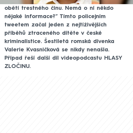
tuto chvíli nemůžeme vyloučit, že se stala
obětí trestného činu. Nemá o ní někdo
nějaké informace?“ Tímto policejním
tweetem začal jeden z nejtíživějších
příběhů ztraceného dítěte v české
kriminalistice. Šestiletá romská dívenka
Valerie Kvasničková se nikdy nenašla.
Případ řeší další díl videopodcastu HLASY
ZLOČINU.