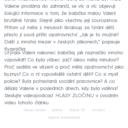
Valerie prodána do zahraničí, se víc a víc objevují
šokující informace o tom, že babička malou Valerii
brutálně týrala. Stejně jako všechny její sourozence.
Přitom už měla z minulosti škraloup za týrání dětí,
přesto jí soud přiřkl opatrovnictví. „Jak je to možné?
Další z mnoha mezer v českých zákonech,” popisuje
Kvasnička.
Utýrala Valerii nakonec babička, jak naznačilo mnoho
výpovědí? Co byla vůbec zač? Jakou měla minulost?
Proč seděla ve vězení a proč měla opatrovnictví jako
byznys? Co o ní vypověděli ostatní děti? Co si myslí
policie? Byla potrestaná sociální pracovnice? A co
dělala Valerie v posledních dnech, kdy byla viděna?
Sledujte videopodcast HLASY ZLOČINU v úvodním
videu tohoto článku.
Václav Janata
policie
Policie ČR
zmizení
Valerie Kvasničková