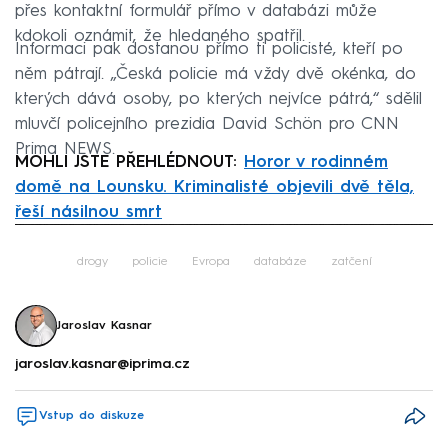
přes kontaktní formulář přímo v databázi může
kdokoli oznámit, že hledaného spatřil.
Informaci pak dostanou přímo ti policisté, kteří po
něm pátrají. „Česká policie má vždy dvě okénka, do
kterých dává osoby, po kterých nejvíce pátrá,“ sdělil
mluvčí policejního prezidia David Schön pro CNN
Prima NEWS.
MOHLI JSTE PŘEHLÉDNOUT:
Horor v rodinném
domě na Lounsku. Kriminalisté objevili dvě těla,
řeší násilnou smrt
Failed to fetch
drogy
policie
Evropa
databáze
zatčení
Jaroslav Kasnar
jaroslav.kasnar@iprima.cz
Vstup do diskuze