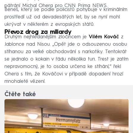
pátrání Michal Ohera pro CNN Prima NEWS.
Beneš, který se podle policistů pohybuje v kriminálním
prostředí už od devadesátých let, by se nyní mohl
ukrývat v některém z evropských států.
Převoz drog za miliardy
Druhým nejhledanějším zločincem je
Vilém Kováč
z
Jablonce nad Nisou. „Opět jde o odsouzenou osobu
stíhanou za velké obchodování s narkotiky. Tentokrát
se jednalo o kokain v řádu několika tun. Trest je zatím
nepravomocný, je to osoba určena ke stíhání,“ řekl
Ohera s tím, že Kováčovi v případě dopadení hrozí
mnohaleté vězení.
Čtěte také