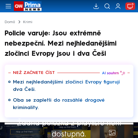
Domů
Krimi
Policie varuje: Jsou extrémně
nebezpeční. Mezi nejhledanějšími
zločinci Evropy jsou i dva Češi
NEŽ ZAČNETE ČÍST
Mezi nejhledanějšími zločinci Evropy figurují
dva Češi.
Oba se zapletli do rozsáhlé drogové
kriminality.
Žádná položka z playlistu není
dostupná.