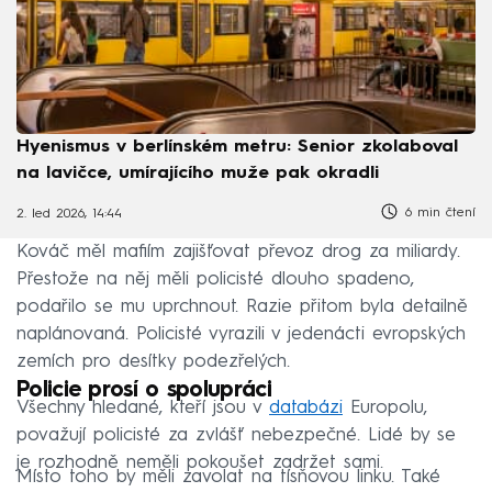
Hyenismus v berlínském metru: Senior zkolaboval
na lavičce, umírajícího muže pak okradli
6 min čtení
2. led 2026, 14:44
Kováč měl mafiím zajišťovat převoz drog za miliardy.
Přestože na něj měli policisté dlouho spadeno,
podařilo se mu uprchnout. Razie přitom byla detailně
naplánovaná. Policisté vyrazili v jedenácti evropských
zemích pro desítky podezřelých.
Policie prosí o spolupráci
Všechny hledané, kteří jsou v
databázi
Europolu,
považují policisté za zvlášť nebezpečné. Lidé by se
je rozhodně neměli pokoušet zadržet sami.
Místo toho by měli zavolat na tísňovou linku. Také