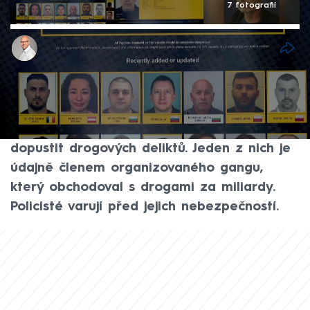
7 fotografií
Jaroslav Kasnar
2. led 2026, 19:55
V databázi nejhledanějších zločinců Evropy,
kterou spravuje Europol, má své
zastoupení i Česko. Dva občané se měli
dopustit drogových deliktů. Jeden z nich je
údajně členem organizovaného gangu,
který obchodoval s drogami za miliardy.
Policisté varují před jejich nebezpečností.