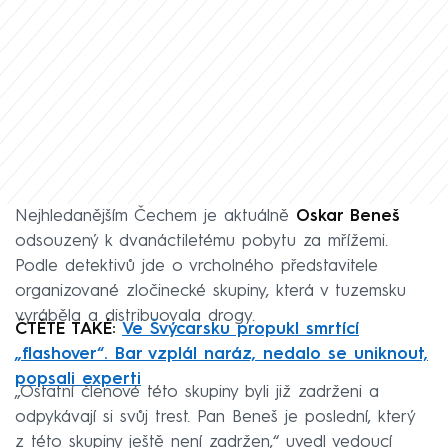
Nejhledanějším Čechem je aktuálně
Oskar Beneš
odsouzený k dvanáctiletému pobytu za mřížemi.
Podle detektivů jde o vrcholného představitele
organizované zločinecké skupiny, která v tuzemsku
vyráběla a distribuovala drogy.
ČTĚTE TAKÉ:
Ve Švýcarsku propukl smrtící
„flashover“. Bar vzplál naráz, nedalo se uniknout,
popsali experti
„Ostatní členové této skupiny byli již zadrženi a
odpykávají si svůj trest. Pan Beneš je poslední, který
z této skupiny ještě není zadržen,“ uvedl vedoucí