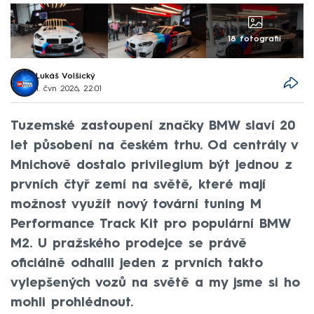
18 fotografií
Lukáš Volšický
1. čvn 2026, 22:01
Tuzemské zastoupení značky BMW slaví 20
let působení na českém trhu. Od centrály v
Mnichově dostalo privilegium být jednou z
prvních čtyř zemí na světě, které mají
možnost využít nový tovární tuning M
Performance Track Kit pro populární BMW
M2. U pražského prodejce se právě
oficiálně odhalil jeden z prvních takto
vylepšených vozů na světě a my jsme si ho
mohli prohlédnout.