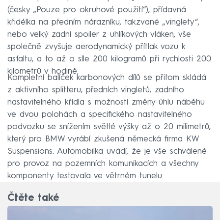
(česky „Pouze pro okruhové použití“), přídavná
křidélka na předním nárazníku, takzvané „vinglety“,
nebo velký zadní spoiler z uhlíkových vláken, vše
společně zvyšuje aerodynamický přítlak vozu k
asfaltu, a to až o síle 200 kilogramů při rychlosti 200
kilometrů v hodině.
Kompletní balíček karbonových dílů se přitom skládá
z aktivního splitteru, předních vingletů, zadního
nastavitelného křídla s možností změny úhlu náběhu
ve dvou polohách a specifického nastavitelného
podvozku se snížením světlé výšky až o 20 milimetrů,
který pro BMW vyrábí zkušená německá firma KW
Suspensions. Automobilka uvádí, že je vše schválené
pro provoz na pozemních komunikacích a všechny
komponenty testovala ve větrném tunelu.
Čtěte také