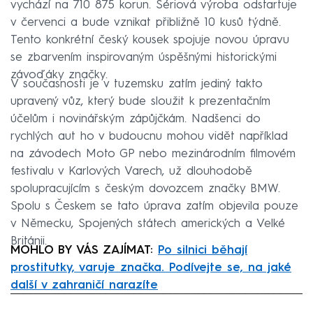
vychází na 710 875 korun. Sériová výroba odstartuje
v červenci a bude vznikat přibližně 10 kusů týdně.
Tento konkrétní český kousek spojuje novou úpravu
se zbarvením inspirovaným úspěšnými historickými
závoďáky značky.
V současnosti je v tuzemsku zatím jediný takto
upravený vůz, který bude sloužit k prezentačním
účelům i novinářským zápůjčkám. Nadšenci do
rychlých aut ho v budoucnu mohou vidět například
na závodech Moto GP nebo mezinárodním filmovém
festivalu v Karlových Varech, už dlouhodobě
spolupracujícím s českým dovozcem značky BMW.
Spolu s Českem se tato úprava zatím objevila pouze
v Německu, Spojených státech amerických a Velké
Británii.
MOHLO BY VÁS ZAJÍMAT:
Po silnici běhají
prostitutky, varuje značka. Podívejte se, na jaké
další v zahraničí narazíte
Failed to fetch