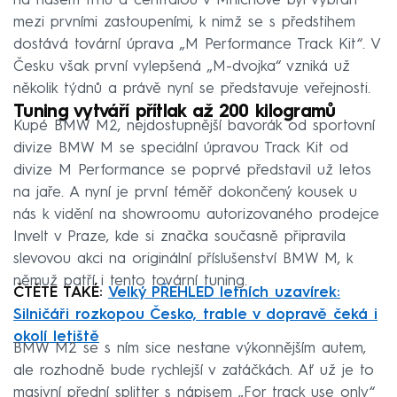
na našem trhu a centrálou v Mnichově byl vybrán
mezi prvními zastoupeními, k nimž se s předstihem
dostává tovární úprava „M Performance Track Kit“. V
Česku však první vylepšená „M-dvojka“ vzniká už
několik týdnů a právě nyní se představuje veřejnosti.
Tuning vytváří přítlak až 200 kilogramů
Kupé BMW M2, nejdostupnější bavorák od sportovní
divize BMW M se speciální úpravou Track Kit od
divize M Performance se poprvé představil už letos
na jaře. A nyní je první téměř dokončený kousek u
nás k vidění na showroomu autorizovaného prodejce
Invelt v Praze, kde si značka současně připravila
slevovou akci na originální příslušenství BMW M, k
němuž patří i tento tovární tuning.
ČTĚTE TAKÉ:
Velký PŘEHLED letních uzavírek:
Silničáři rozkopou Česko, trable v dopravě čeká i
okolí letiště
BMW M2 se s ním sice nestane výkonnějším autem,
ale rozhodně bude rychlejší v zatáčkách. Ať už je to
masivní přední splitter s nápisem „For track use only“