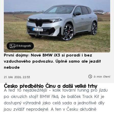
25
fotografií
První dojmy: Nové BMW iX3 si poradí i bez
vzduchového podvozku. Úplně samo ale jezdit
nebude
6 min čtení
21. bře 2026, 22:53
Česko předběhlo Čínu a další velké trhy
A teď to nejdůležitější – kolik tovární tuning pro jízdu
po okruzích stojí? BMW říká, že balíček Track Kit je
dostupný výhradně jako celá sada a jednotlivé díly
jsou zvlášť neprodejné. A ten v Česku aktuálně