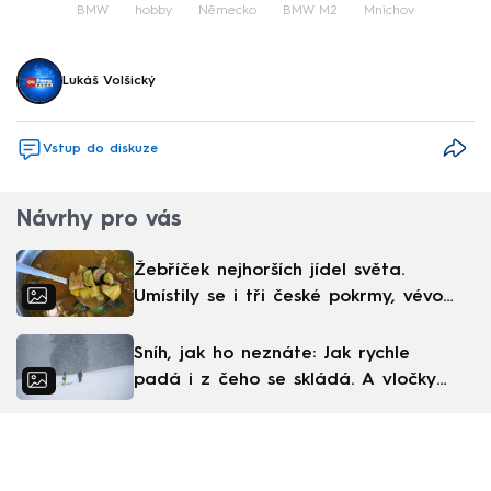
BMW
hobby
Německo
BMW M2
Mnichov
Lukáš Volšický
Vstup do diskuze
Návrhy pro vás
Žebříček nejhorších jídel světa.
Umístily se i tři české pokrmy, vévodí
skandinávská kuchyně
Sníh, jak ho neznáte: Jak rychle
padá i z čeho se skládá. A vločky
nejsou bílé