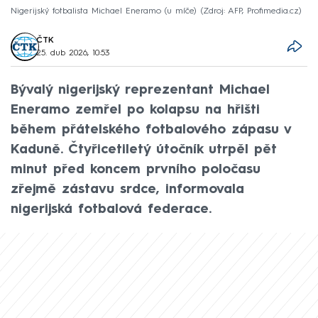
Nigerijský fotbalista Michael Eneramo (u míče)
Zdroj: AFP, Profimedia.cz
ČTK
25. dub 2026, 10:53
Bývalý nigerijský reprezentant Michael
Eneramo zemřel po kolapsu na hřišti
během přátelského fotbalového zápasu v
Kaduně. Čtyřicetiletý útočník utrpěl pět
minut před koncem prvního poločasu
zřejmě zástavu srdce, informovala
nigerijská fotbalová federace.