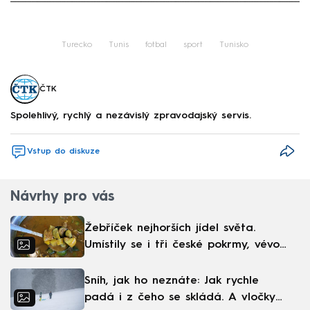
Failed to fetch
Turecko
Tunis
fotbal
sport
Tunisko
ČTK
Spolehlivý, rychlý a nezávislý zpravodajský servis.
Vstup do diskuze
Návrhy pro vás
Žebříček nejhorších jídel světa.
Umístily se i tři české pokrmy, vévodí
skandinávská kuchyně
Sníh, jak ho neznáte: Jak rychle
padá i z čeho se skládá. A vločky