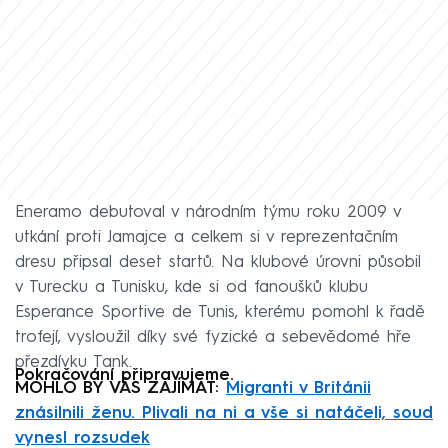
Eneramo debutoval v národním týmu roku 2009 v
utkání proti Jamajce a celkem si v reprezentačním
dresu připsal deset startů. Na klubové úrovni působil
v Turecku a Tunisku, kde si od fanoušků klubu
Esperance Sportive de Tunis, kterému pomohl k řadě
trofejí, vysloužil díky své fyzické a sebevědomé hře
přezdívku Tank.
Pokračování připravujeme.
MOHLO BY VÁS ZAJÍMAT:
Migranti v Británii
znásilnili ženu. Plivali na ni a vše si natáčeli, soud
vynesl rozsudek