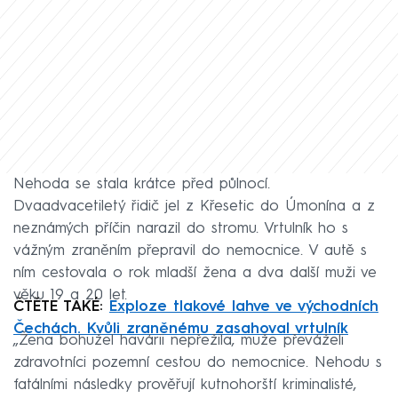
Nehoda se stala krátce před půlnocí.
Dvaadvacetiletý řidič jel z Křesetic do Úmonína a z
neznámých příčin narazil do stromu. Vrtulník ho s
vážným zraněním přepravil do nemocnice. V autě s
ním cestovala o rok mladší žena a dva další muži ve
věku 19 a 20 let.
ČTĚTE TAKÉ:
Exploze tlakové lahve ve východních
Čechách. Kvůli zraněnému zasahoval vrtulník
„Žena bohužel havárii nepřežila, muže převáželi
zdravotníci pozemní cestou do nemocnice. Nehodu s
fatálními následky prověřují kutnohorští kriminalisté,