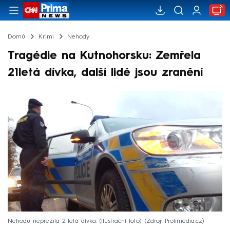
Domů
Krimi
Nehody
Tragédie na Kutnohorsku: Zemřela
21letá dívka, další lidé jsou zranění
Nehodu nepřežila 21letá dívka. (Ilustrační foto)
Zdroj: Profimedia.cz