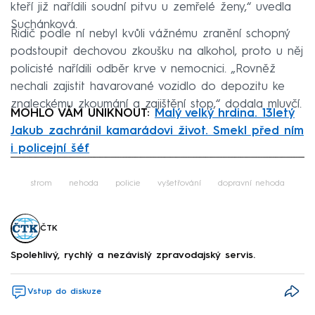
kteří již nařídili soudní pitvu u zemřelé ženy,“ uvedla
Suchánková.
Řidič podle ní nebyl kvůli vážnému zranění schopný
podstoupit dechovou zkoušku na alkohol, proto u něj
policisté nařídili odběr krve v nemocnici. „Rovněž
nechali zajistit havarované vozidlo do depozitu ke
znaleckému zkoumání a zajištění stop,“ dodala mluvčí.
MOHLO VÁM UNIKNOUT:
Malý velký hrdina. 13letý
Jakub zachránil kamarádovi život. Smekl před ním
i policejní šéf
Failed to fetch
strom
nehoda
policie
vyšetřování
dopravní nehoda
ČTK
Spolehlivý, rychlý a nezávislý zpravodajský servis.
Vstup do diskuze