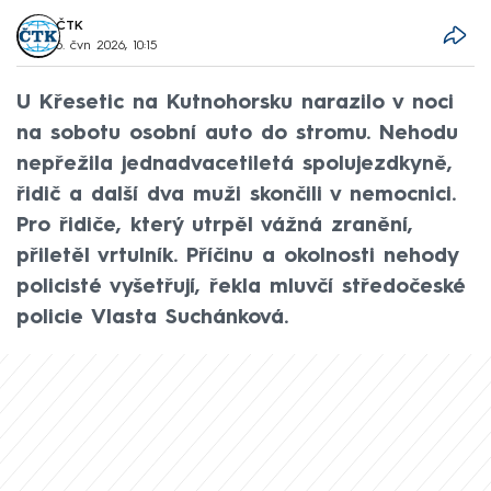
ČTK
6. čvn 2026, 10:15
U Křesetic na Kutnohorsku narazilo v noci
na sobotu osobní auto do stromu. Nehodu
nepřežila jednadvacetiletá spolujezdkyně,
řidič a další dva muži skončili v nemocnici.
Pro řidiče, který utrpěl vážná zranění,
přiletěl vrtulník. Příčinu a okolnosti nehody
policisté vyšetřují, řekla mluvčí středočeské
policie Vlasta Suchánková.