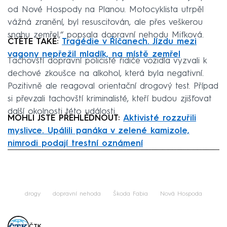
od Nové Hospody na Planou. Motocyklista utrpěl
vážná zranění, byl resuscitován, ale přes veškerou
snahu zemřel,“ popsala dopravní nehodu Mifková.
ČTĚTE TAKÉ:
Tragédie v Říčanech. Jízdu mezi
vagony nepřežil mladík, na místě zemřel
Tachovští dopravní policisté řidiče vozidla vyzvali k
dechové zkoušce na alkohol, která byla negativní.
Pozitivně ale reagoval orientační drogový test. Případ
si převzali tachovští kriminalisté, kteří budou zjišťovat
další okolnosti této události.
MOHLI JSTE PŘEHLÉDNOUT:
Aktivisté rozzuřili
myslivce. Upálili panáka v zelené kamizole,
nimrodi podají trestní oznámení
Failed to fetch
drogy
dopravní nehoda
Škoda Fabia
Nová Hospoda
ČTK