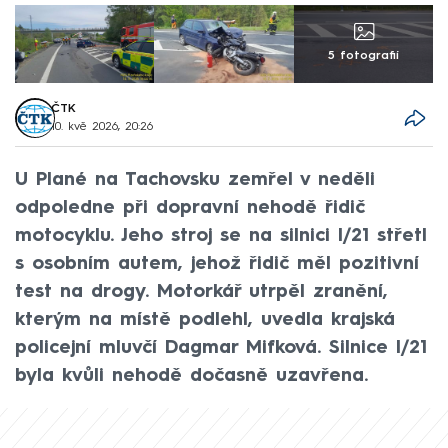
5 fotografií
ČTK
10. kvě 2026, 20:26
U Plané na Tachovsku zemřel v neděli
odpoledne při dopravní nehodě řidič
motocyklu. Jeho stroj se na silnici I/21 střetl
s osobním autem, jehož řidič měl pozitivní
test na drogy. Motorkář utrpěl zranění,
kterým na místě podlehl, uvedla krajská
policejní mluvčí Dagmar Mifková. Silnice I/21
byla kvůli nehodě dočasně uzavřena.