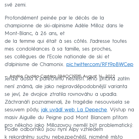
své zemi.
Profondément peinée par le décès de la
championne de ski-alpinisme Adèle Milloz dans le
Mont-Blanc, à 26 ans, et
de la femme qui était à ses côtés. J’adresse toutes
mes condoléances à sa famille, ses proches,
ses collègues de l’Ecole nationale de ski et
d'alpinisme de Chamonix.
pic.twitter.com/RFf9pBWCep
— Amélie Oudéa-Castéra (@AOC1978)
August 14, 2022
Jenže došlo k pátečnímu neštěstí. Jeho příčina zatím
není známá, ale jako nejpravděpodobnější varianta
se jeví, že dvojice ztratila rovnováhu a upadla.
Záchranáři poznamenali, že tragédie nesouvisela se
sesuvem půdy,
jak uvádí web La Depeche
. Výstup na
masiv Aiguille du Peigne pod Mont Blancem přitom
pro někoho jako Millozovou neměl být problematický.
Podle odborníků jsou nyní Alpy vzhledem
k rekordnímu suchu nebezpečnější, nicméně místo