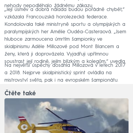
nehody nepodléhalo žádnému zákazu.
„Její úsměv a dobrá nálada budou pořádně chybět,“
vzkázala Francouzská horolezecká federace.
Kondolovala také ministryně sportu a olympijských a
paralympijských her Amélie Oudéa-Casteraová. „Jsem
hluboce zarmoucena úmrtím šampionky ve
skialpinismu Adèle Millozové pod Mont Blancem a
ženy, která ji doprovázela. Vyjadřuji upřímnou
soustrast její rodině, jejím blízkým a kolegům,“ uvedla.
Na největší úspěchy dosáhla Millozová v letech 2017
a 2018. Nejprve skialpinistický sprint ovládla na
mistrovství světa, pak i na evropském šampionátu.
Čtěte také