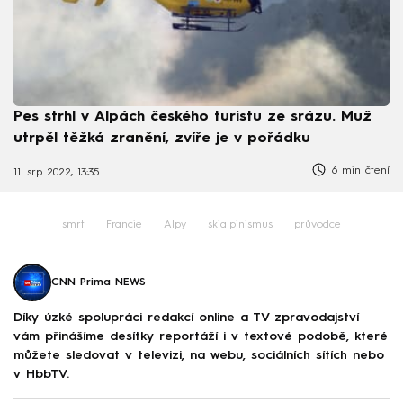
Pes strhl v Alpách českého turistu ze srázu. Muž
utrpěl těžká zranění, zvíře je v pořádku
6 min čtení
11. srp 2022, 13:35
smrt
Francie
Alpy
skialpinismus
průvodce
CNN Prima NEWS
Díky úzké spolupráci redakcí online a TV zpravodajství
vám přinášíme desítky reportáží i v textové podobě, které
můžete sledovat v televizi, na webu, sociálních sítích nebo
v HbbTV.