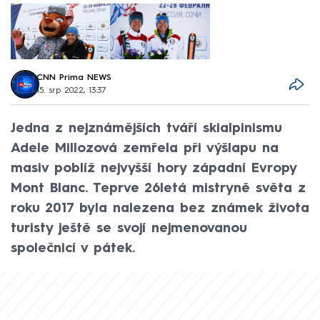
CNN Prima NEWS
15. srp 2022, 13:37
Jedna z nejznámějších tváří skialpinismu
Adele Millozová zemřela při výšlapu na
masiv poblíž nejvyšší hory západní Evropy
Mont Blanc. Teprve 26letá mistryně světa z
roku 2017 byla nalezena bez známek života
turisty ještě se svojí nejmenovanou
společnicí v pátek.