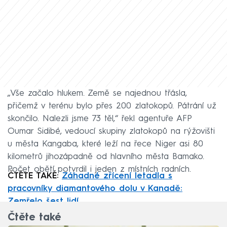
„Vše začalo hlukem. Země se najednou třásla,
přičemž v terénu bylo přes 200 zlatokopů. Pátrání už
skončilo. Nalezli jsme 73 těl,“ řekl agentuře AFP
Oumar Sidibé, vedoucí skupiny zlatokopů na rýžovišti
u města Kangaba, které leží na řece Niger asi 80
kilometrů jihozápadně od hlavního města Bamako.
Počet obětí potvrdil i jeden z místních radních.
ČTĚTE TAKÉ:
Záhadné zřícení letadla s
pracovníky diamantového dolu v Kanadě:
Zemřelo šest lidí
Čtěte také