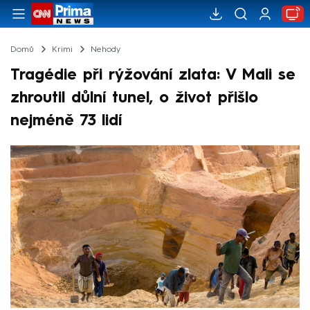
Domů
Krimi
Nehody
Tragédie při rýžování zlata: V Mali se
zhroutil důlní tunel, o život přišlo
nejméně 73 lidí