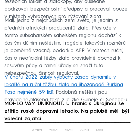
těžebních lokalit a zlatokopy, aby důsledně
dodržovali bezpečnostní předpisy a pracovali pouze
v místech vyhrazených pro rýžování zlata.
Mali, jedna z nejchudších zemí světa, je jedním z
předních afrických producentů zlata. Přestože v
tomto subsaharském sahelském regionu dochází k
častým důlním neštěstím, tragédie takových rozměrů
je poměrně vzácná, podotkla AFP. V místech ruční,
často neoficiální těžby zlata pravidelně dochází k
sesuvům půdy a tamní úřady se snaží tuto
nebezpečnou činnost regulovat.
V únoru 2022 zabily výbuchy zásob dynamitu v
lokalitě na ruční těžbu zlata na jihozápadě Burkina
Fasa nejméně 59 lidí
. Podobná neštěstí jsou
pravidelně hlášena také z blízké Guineje či Senegalu.
MOHLO VÁM UNIKNOUT: U hranic s Ukrajinou se
zřítilo ruské dopravní letadlo. Na palubě měli být
váleční zajatci
Failed to fetch
Afrika
zlato
tunel
oběti
Mali