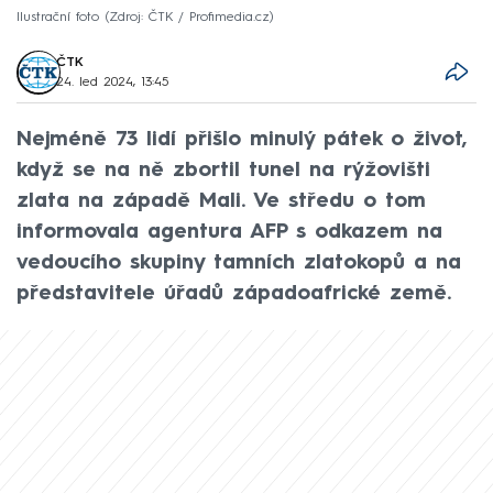
Ilustrační foto
Zdroj: ČTK / Profimedia.cz
ČTK
24. led 2024, 13:45
Nejméně 73 lidí přišlo minulý pátek o život,
když se na ně zbortil tunel na rýžovišti
zlata na západě Mali. Ve středu o tom
informovala agentura AFP s odkazem na
vedoucího skupiny tamních zlatokopů a na
představitele úřadů západoafrické země.