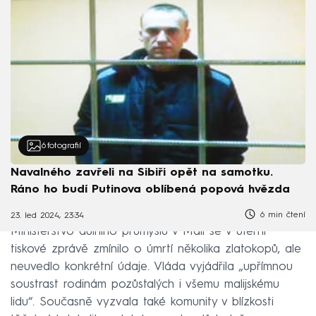
6
fotografií
Navalného zavřeli na Sibiři opět na samotku.
Ráno ho budí Putinova oblíbená popová hvězda
6 min čtení
23. led 2024, 23:34
Ministerstvo důlního průmyslu v Mali se v úterní
tiskové zprávě zmínilo o úmrtí několika zlatokopů, ale
neuvedlo konkrétní údaje. Vláda vyjádřila „upřímnou
soustrast rodinám pozůstalých i všemu malijskému
lidu“. Současně vyzvala také komunity v blízkosti