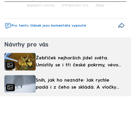
Failed to fetch
dopravní nehoda
Středočeský kraj
Zdiby
Pro tento článek jsou komentáře vypnuté
Návrhy pro vás
Žebříček nejhorších jídel světa.
Umístily se i tři české pokrmy, vévodí
skandinávská kuchyně
Sníh, jak ho neznáte: Jak rychle
padá i z čeho se skládá. A vločky
nejsou bílé