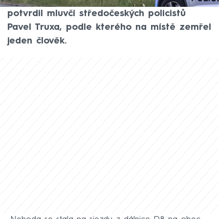
AKTU.CZ. Redakci CNN Prima NEWS to
potvrdil mluvčí středočeských policistů
Pavel Truxa, podle kterého na místě zemřel
jeden člověk.