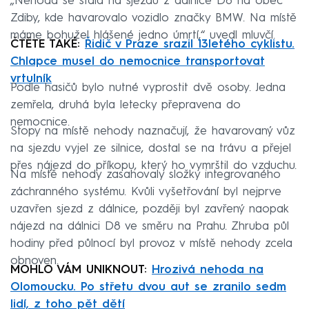
„Nehoda se stala na sjezdu z dálnice D8 na obec
Zdiby, kde havarovalo vozidlo značky BMW. Na místě
máme bohužel hlášené jedno úmrtí,“ uvedl mluvčí.
ČTĚTE TAKÉ:
Řidič v Praze srazil 13letého cyklistu.
Chlapce musel do nemocnice transportovat
vrtulník
Podle hasičů bylo nutné vyprostit dvě osoby. Jedna
zemřela, druhá byla letecky přepravena do
nemocnice.
Stopy na místě nehody naznačují, že havarovaný vůz
na sjezdu vyjel ze silnice, dostal se na trávu a přejel
přes nájezd do příkopu, který ho vymrštil do vzduchu.
Na místě nehody zasahovaly složky integrovaného
záchranného systému. Kvůli vyšetřování byl nejprve
uzavřen sjezd z dálnice, později byl zavřený naopak
nájezd na dálnici D8 ve směru na Prahu. Zhruba půl
hodiny před půlnocí byl provoz v místě nehody zcela
obnoven.
MOHLO VÁM UNIKNOUT:
Hrozivá nehoda na
Olomoucku. Po střetu dvou aut se zranilo sedm
lidí, z toho pět dětí