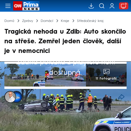
Domů
Zprávy
Domácí
Kraje
Středočeský kraj
Tragická nehoda u Zdib: Auto skončilo
na střeše. Zemřel jeden člověk, další
je v nemocnici
Žádná položka z playlistu není
dostupná.
11 fotografií
Jaroslav Kasnar
,
Michael Cardal
Akt. 18. kvě 2025, 21:28
• 18. kvě 2025, 21:11
U Zdib ve Středočeském kraji došlo v neděli
večer k vážné dopravní nehodě, informuje