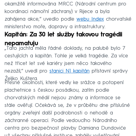
okamžitě informována MRCC (Národní centrum pro
koordinaci námořní záchrany) v Rijece a byla
zahájena akce,“ uvedlo podle
webu Index
chorvatské
ministerstvo moře, dopravy a infrastruktury.
Kapitán: Za 30 let služby takovou tragédii
nepamatuju
„Tato jachta měla řádné doklady, na palubě bylo 7
cestujících a kapitán. Tohle je velká tragédie. Za více
než třicet let své kariéry jsem něco takového
nezažil,“ uvedl pro
stanici N1 kapitán
přístavní správy
Željko Kuštera.
Přesné okolnosti, které vedly ke srážce a potopení
plachetnice s českou posádkou, zatím podle
chorvatských médií nejsou známy a informace se
stále ověřují. Očekává se, že v průběhu dne příslušné
orgány zveřejní další podrobnosti o nehodě a
záchranné operaci. Podle vedoucího Národního
centra pro bezpečnost plavby Damiana Dundoviće
už všechny příslušné instituce zahájily vyšetřování.