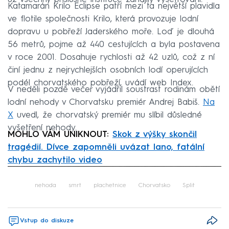
Katamarán Krilo Eclipse patří mezi ta největší plavidla
ve flotile společnosti Krilo, která provozuje lodní
dopravu u pobřeží Jaderského moře. Loď je dlouhá
56 metrů, pojme až 440 cestujících a byla postavena
v roce 2001. Dosahuje rychlosti až 42 uzlů, což z ní
činí jednu z nejrychlejších osobních lodí operujících
podél chorvatského pobřeží, uvádí web Index.
V neděli pozdě večer vyjádřil soustrast rodinám obětí
lodní nehody v Chorvatsku premiér Andrej Babiš.
Na
X
uvedl, že chorvatský premiér mu slíbil důsledné
vyšetření nehody.
MOHLO VÁM UNIKNOUT:
Skok z výšky skončil
tragédií. Dívce zapomněli uvázat lano, fatální
chybu zachytilo video
Failed to fetch
nehoda
smrt
plachetnice
Chorvatsko
Split
Vstup do diskuze