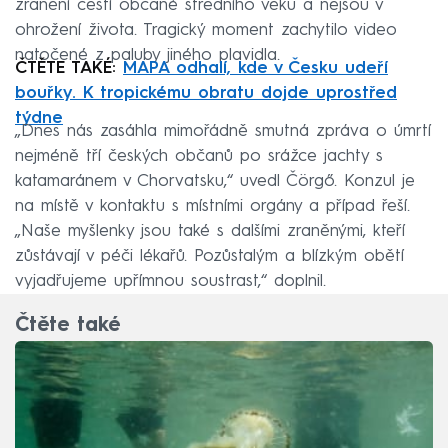
zranění čeští občané středního věku a nejsou v
ohrožení života. Tragický moment zachytilo video
natočené z paluby jiného plavidla.
ČTĚTE TAKÉ:
MAPA odhalí, kde v Česku udeří
bouřky. K tropickému obratu dojde uprostřed
týdne
„Dnes nás zasáhla mimořádně smutná zpráva o úmrtí
nejméně tří českých občanů po srážce jachty s
katamaránem v Chorvatsku,“ uvedl Čörgő. Konzul je
na místě v kontaktu s místními orgány a případ řeší.
„Naše myšlenky jsou také s dalšími zraněnými, kteří
zůstávají v péči lékařů. Pozůstalým a blízkým obětí
vyjadřujeme upřímnou soustrast,“ doplnil.
Čtěte také