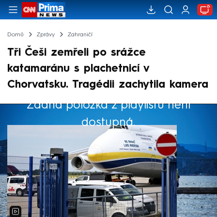
Domů
Zprávy
Zahraničí
Tři Češi zemřeli po srážce
katamaránu s plachetnicí v
Chorvatsku. Tragédii zachytila kamera
Žádná položka z playlistu není
Výběr redakce
dostupná.