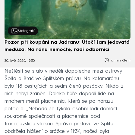
8
fotografií
Pozor při koupání na Jadranu: Útočí tam jedovatá
medúza. Na ránu nemočte, radí odborníci
6 min čtení
30. kvě 2026, 19:30
Neštěstí se stalo v neděli dopoledne mezi ostrovy
Šolta a Brač ve Splitském průlivu. Na katamaránu
bylo 118 cestujících a sedm členů posádky. Nikdo z
nich nebyl zraněn. Daleko hůře dopadli lidé na
mnohem menší plachetnici, která se po nárazu
potopila. „Nehoda se týkala osobní lodi domácí
soukromé společnosti a plachetnice pod
francouzskou vlajkou. Správa přístavu ve Splitu
obdržela hlášení o srážce v 11:34, načež byla