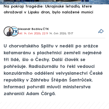
Na pokraji tragédie: Ukrajinské letadlo, které
P
ohrožoval v Lipsku dron, bylo naložené municí
e
Alexandr Božilov
,
ČTK
Akt. 14. čvn 2026, 22:11
• 14. čvn 2026, 15:17
U chorvatského Splitu v neděli po srážce
katamaránu s plachetnicí zemřeli nejméně
tři lidé, šlo o Čechy. Další člověk se
pohřešuje. Radiožurnálu to řekl vedoucí
konzulárního oddělení velvyslanectví České
republiky v Záhřebu Štěpán Šantrůček.
Informaci potvrdil mluvčí ministerstva
zahraničí Adam Čörgő.