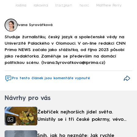
Failed to fetch
rodina
rakovina
Instagram
herec
Matthew Perry
Ivana Syrovátková
Studuje žurnalistiku, český jazyk a společenské vědy na
Univerzitě Palackého v Olomouci. V on-line redakci CNN
Prima NEWS začala jako stážistka, od října 2023 působí
jako redaktorka. Zaměřuje se především na domácí
politickou scénu. (Ivana.Syrovatkova@iprima.cz)
Pro tento článek jsou komentáře vypnuté
Návrhy pro vás
Žebříček nejhorších jídel světa.
Umístily se i tři české pokrmy, vévodí
skandinávská kuchyně
Sníh, jak ho neznáte: Jak rychle