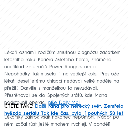
Lékaři oznámili rodičům smutnou diagnózu začátkem
letošního roku. Kariéra 34letého herce, známého
například ze seriálů Power Rangers nebo
Nepohádky, tak musela jít na vedlejší kolej. Přestože
lékaři desetiletému chlapci nedávali velké naděje na
přežití, Darville s manželkou to nevzdávali.
Přestěhovali se do Spojených států, kde Mana
podstoupil operaci,
píše Daily Mail.
ČTĚTE TAKÉ:
Další rána pro herecký svět. Zemřela
hvězda seriálu Tak jde čas, bylo jí pouhých 50 let
Lékařský zákrok však nakonec nepomohl. Nádor po
něm začal růst ještě mnohem rychleji. V pondělí