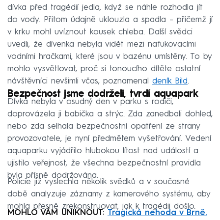
dívka před tragédií jedla, když se náhle rozhodla jít
do vody. Přitom údajně uklouzla a spadla – přičemž jí
v krku mohl uvíznout kousek chleba. Další svědci
uvedli, že dívenka nebyla vidět mezi nafukovacími
vodními hračkami, které jsou v bazénu umístěny. To by
mohlo vysvětlovat, proč si tonoucího dítěte ostatní
návštěvníci nevšimli včas, poznamenal
deník Bild
.
Bezpečnost jsme dodrželi, tvrdí aquapark
Dívka nebyla v osudný den v parku s rodiči,
doprovázela ji babička a strýc. Zda zanedbali dohled,
nebo zda selhala bezpečnostní opatření ze strany
provozovatele, je nyní předmětem vyšetřování. Vedení
aquaparku vyjádřilo hlubokou lítost nad událostí a
ujistilo veřejnost, že všechna bezpečnostní pravidla
byla přísně dodržována.
Policie již vyslechla několik svědků a v současné
době analyzuje záznamy z kamerového systému, aby
mohla přesně zrekonstruovat, jak k tragédii došlo.
MOHLO VÁM UNIKNOUT:
Tragická nehoda v Brně.