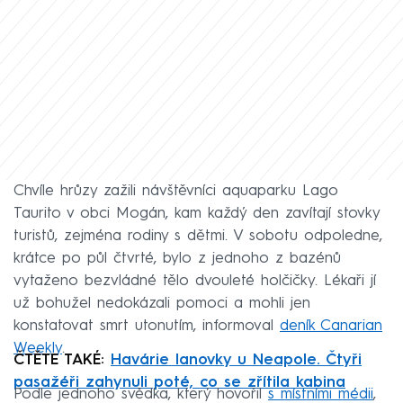
Chvíle hrůzy zažili návštěvníci aquaparku Lago
Taurito v obci Mogán, kam každý den zavítají stovky
turistů, zejména rodiny s dětmi. V sobotu odpoledne,
krátce po půl čtvrté, bylo z jednoho z bazénů
vytaženo bezvládné tělo dvouleté holčičky. Lékaři jí
už bohužel nedokázali pomoci a mohli jen
konstatovat smrt utonutím, informoval
deník Canarian
Weekly
.
ČTĚTE TAKÉ:
Havárie lanovky u Neapole. Čtyři
pasažéři zahynuli poté, co se zřítila kabina
Podle jednoho svědka, který hovořil
s místními médii
,