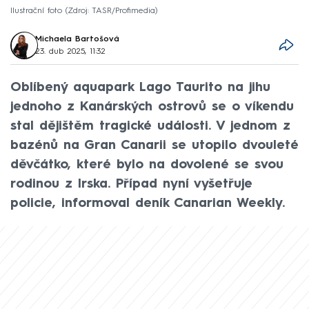
Ilustrační foto
Zdroj: TASR/Profimedia
Michaela Bartošová
23. dub 2025, 11:32
Oblíbený aquapark Lago Taurito na jihu
jednoho z Kanárských ostrovů se o víkendu
stal dějištěm tragické události. V jednom z
bazénů na Gran Canarii se utopilo dvouleté
děvčátko, které bylo na dovolené se svou
rodinou z Irska. Případ nyní vyšetřuje
policie, informoval deník Canarian Weekly.