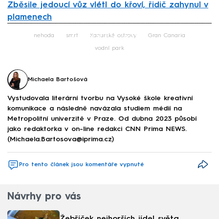
Zběsile jedoucí vůz vlétl do křoví, řidič zahynul v
plamenech
Failed to fetch
nehoda
smrt
Kanárské ostrovy
Gran Canaria
vodní park
Michaela Bartošová
Vystudovala literární tvorbu na Vysoké škole kreativní
komunikace a následně navázala studiem médií na
Metropolitní univerzitě v Praze. Od dubna 2023 působí
jako redaktorka v on-line redakci CNN Prima NEWS.
(Michaela.Bartosova@iprima.cz)
Pro tento článek jsou komentáře vypnuté
Návrhy pro vás
Žebříček nejhorších jídel světa.