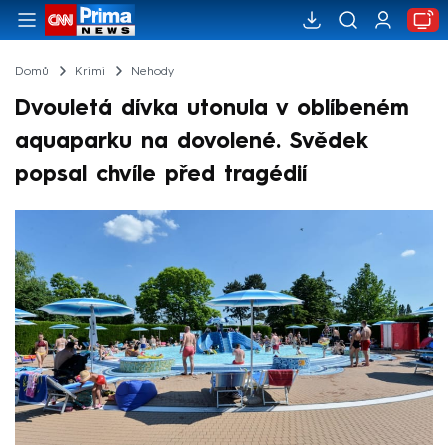
Domů
Krimi
Nehody
Dvouletá dívka utonula v oblíbeném
aquaparku na dovolené. Svědek
popsal chvíle před tragédií