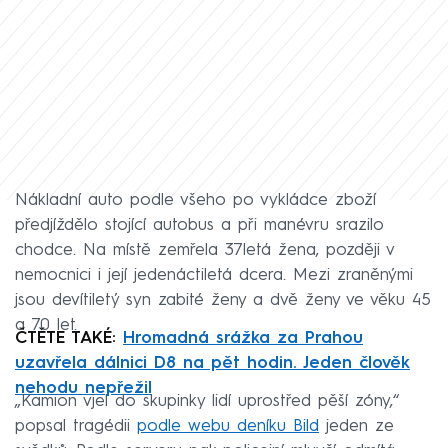
Nákladní auto podle všeho po vykládce zboží
předjíždělo stojící autobus a při manévru srazilo
chodce. Na místě zemřela 37letá žena, později v
nemocnici i její jedenáctiletá dcera. Mezi zraněnými
jsou devítiletý syn zabité ženy a dvě ženy ve věku 45
a 70 let.
ČTĚTE TAKÉ:
Hromadná srážka za Prahou
uzavřela dálnici D8 na pět hodin. Jeden člověk
nehodu nepřežil
„Kamion vjel do skupinky lidí uprostřed pěší zóny,“
popsal tragédii
podle webu deníku Bild
jeden ze