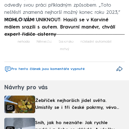
odvedly svou práci příkladným způsobem. „Toto
neštěstí znamená nejhorší možný konec roku 2023,“
dodal Dupper.
MOHLO VÁM UNIKNOUT: Hasiči se v Karviné
málem srazili s autem. Bravurní manévr, chválí
expert řidiče cisterny
Failed to fetch
nehoda
Německo
Bavorsko
nákladní automobil
mrtvý
Pro tento článek jsou komentáře vypnuté
Návrhy pro vás
Žebříček nejhorších jídel světa.
Umístily se i tři české pokrmy, vévodí
skandinávská kuchyně
Sníh, jak ho neznáte: Jak rychle