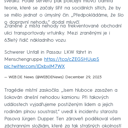
svědků. Podle serveru pak policejní mluvčí odmítá
teorie, které se začaly šířit na sociálních sítích, že by
se mělo jednat o úmyslný čin. „Předpokládáme, že šlo
o dopravní nehodu,“ dodal mluvčí.
Zraněné z místa nehody na frekventované obchodní
ulici transportovaly vrtulníky. Mezi zraněnými je i
63letý řidič nákladního vozu.
Schwerer Unfall in Passau: LKW fährt in
Menschengruppe
https://t.co/cZEGSHUupS
pic.twitter.com/JDxbxlM7WX
— WEB.DE News (@WEBDENews)
December 29, 2023
Tragédie místní zaskočila. „Jsem hluboce zasažen a
šokován dnešní nehodou kamionu. Při takových
událostech vyjadřujeme postiženým lidem a jejich
rodinám plnou soustrast,“ uvedl k incidentu starosta
Pasova Jürgen Dupper. Ten zároveň poděkoval všem
záchranným složkám, které za tak strašných okolností