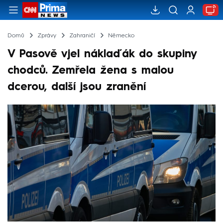
Domů
Zprávy
Zahraničí
Německo
V Pasově vjel náklaďák do skupiny
chodců. Zemřela žena s malou
dcerou, další jsou zranění