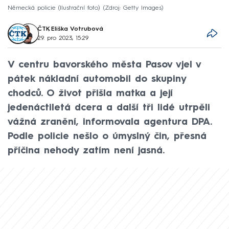
Německá policie (Ilustrační foto)
Zdroj: Getty Images
ČTK
,
Eliška Votrubová
29. pro 2023, 15:29
V centru bavorského města Pasov vjel v
pátek nákladní automobil do skupiny
chodců. O život přišla matka a její
jedenáctiletá dcera a další tři lidé utrpěli
vážná zranění, informovala agentura DPA.
Podle policie nešlo o úmyslný čin, přesná
příčina nehody zatím není jasná.