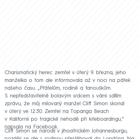
Charismatický herec zemřel v úterý 9. března, jeho
manželka o tom ale informovala až v noci na pátek
našeho času. „Přátelům, rodině a fanouškům.
S nepředstavitelně bolavým srdcem s vámi sdílím
zprávu, že můj milovaný manžel Cliff Simon skonal
v úterý ve 12:30. Zemřel na Topanga Beach
v Kalifornii po tragické nehodě při kiteboardingu,“
napsala na Facebook.
Cliff Simon se narodil v jihoafrickém Johannesburgu,
později se ale s rodinou přestěhoval do Londýna. Na