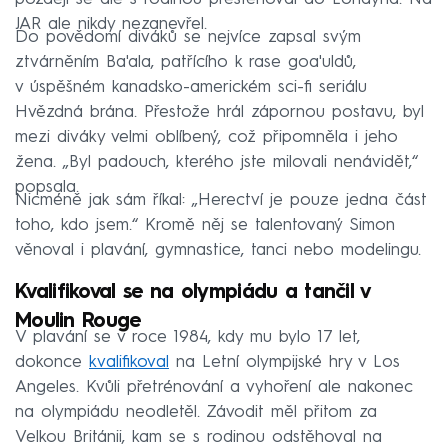
JAR ale nikdy nezanevřel.
Do povědomí diváků se nejvíce zapsal svým
ztvárněním Ba'ala, patřícího k rase goa'uldů,
v úspěšném kanadsko-americkém sci-fi seriálu
Hvězdná brána. Přestože hrál zápornou postavu, byl
mezi diváky velmi oblíbený, což připomněla i jeho
žena. „Byl padouch, kterého jste milovali nenávidět,“
popsala.
Nicméně jak sám říkal: „Herectví je pouze jedna část
toho, kdo jsem.“ Kromě něj se talentovaný Simon
věnoval i plavání, gymnastice, tanci nebo modelingu.
Kvalifikoval se na olympiádu a tančil v
Moulin Rouge
V plavání se v roce 1984, kdy mu bylo 17 let,
dokonce
kvalifikoval
na Letní olympijské hry v Los
Angeles. Kvůli přetrénování a vyhoření ale nakonec
na olympiádu neodletěl. Závodit měl přitom za
Velkou Británii, kam se s rodinou odstěhoval na