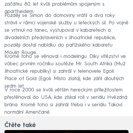
začátku 80. let kvůli problémům spojeným s
apartheidem.
Později se Simon do domoviny vrátil a dva roky
strávil v rámci vojenské služby u leteckých sil. Po vojně
se vrhnul na tanec, vystupoval v kabaretech a
divadelních představeních v Jihoafrické republice,
později dostal nabídku do pařížského kabaretu
Moulin Rouge.
Kromě toho se věnoval i modelingu. Díky vítězství ve
vůbec prvním ročníku soutěže Mr. South Afrika (Muž
Jihoafrické republiky) si zahrál v telenovele Egoli:
Place of Gold (Egoli: Místo zlata), kde zářil dlouhých
sedm let.
V roce 2000 se kvůli větším hereckým příležitostem
přestěhoval do USA, kde získal roli v seriálu Hvězdná
brána. Kromě toho si zahrál třeba i v seriálu Takoví
normální Američané.
Čtěte také