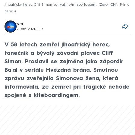
Jihoafrický herec Cliff Simon byl vášnivým sportovcem.
Zdroj: CNN Prima
NEWS
tom
12. bře 2021, 11:17
V 58 letech zemřel jihoafrický herec,
tanečník a bývalý závodní plavec Cliff
Simon. Proslavil se zejména jako záporák
Ba'al v seriálu Hvězdná brána. Smutnou
zprávu zveřejnila Simonova žena, která
informovala, že zemřel při tragické nehodě
spojené s kiteboardingem.