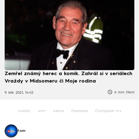
Zemřel známý herec a komik. Zahrál si v seriálech
Vraždy v Midsomeru či Moje rodina
6 min čtení
9. bře 2021, 14:45
Londýn
smrt
rodina
Facebook
Olympijské hry
tom