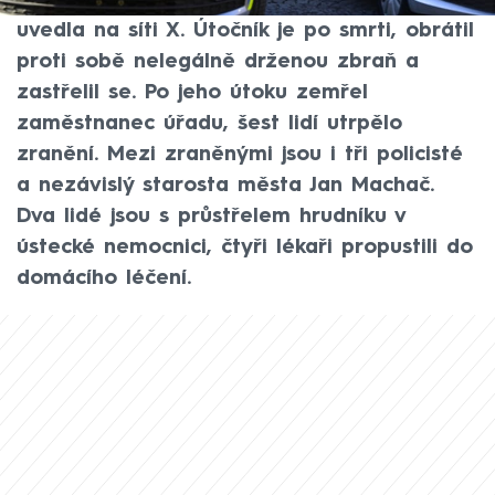
Děčínsku jako zvlášť závažný zločin vraždy,
uvedla na síti X. Útočník je po smrti, obrátil
proti sobě nelegálně drženou zbraň a
zastřelil se. Po jeho útoku zemřel
zaměstnanec úřadu, šest lidí utrpělo
zranění. Mezi zraněnými jsou i tři policisté
a nezávislý starosta města Jan Machač.
Dva lidé jsou s průstřelem hrudníku v
ústecké nemocnici, čtyři lékaři propustili do
domácího léčení.