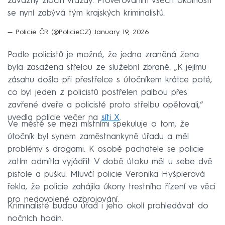
závažný zločin vraždy. Prověřováním všech okolností
se nyní zabývá tým krajských kriminalistů.
— Policie ČR (@PolicieCZ)
January 19, 2026
Podle policistů je možné, že jedna zraněná žena
byla zasažena střelou ze služební zbraně. „K jejímu
zásahu došlo při přestřelce s útočníkem krátce poté,
co byl jeden z policistů postřelen palbou přes
zavřené dveře a policisté proto střelbu opětovali,“
uvedla policie večer na
síti X
.
Ve městě se mezi místními spekuluje o tom, že
útočník byl synem zaměstnankyně úřadu a měl
problémy s drogami. K osobě pachatele se policie
zatím odmítla vyjádřit. V době útoku měl u sebe dvě
pistole a pušku. Mluvčí policie Veronika Hyšplerová
řekla, že policie zahájila úkony trestního řízení ve věci
pro nedovolené ozbrojování.
Kriminalisté budou úřad i jeho okolí prohledávat do
nočních hodin.