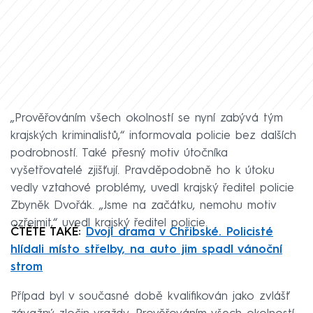
„Prověřováním všech okolností se nyní zabývá tým
krajských kriminalistů,“ informovala policie bez dalších
podrobností. Také přesný motiv útočníka
vyšetřovatelé zjišťují. Pravděpodobně ho k útoku
vedly vztahové problémy, uvedl krajský ředitel policie
Zbyněk Dvořák. „Jsme na začátku, nemohu motiv
ozřejmit,“ uvedl krajský ředitel policie.
ČTĚTE TAKÉ:
Dvojí drama v Chřibské. Policisté
hlídali místo střelby, na auto jim spadl vánoční
strom
Případ byl v současné době kvalifikován jako zvlášť