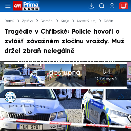
Domů
Zprávy
Domácí
Kraje
Ústecký kraj
Děčín
Tragédie v Chřibské: Policie hovoří o
zvlášť závažném zločinu vraždy. Muž
držel zbraň nelegálně
Žádná položka z playlistu není
dostupná.
13 fotografií
ČTK
Akt. 19. led 2026, 21:25
• 19. led 2026, 19:49
Policie kvalifikovala případ pondělní střelby
v budově městského úřadu v Chřibské na