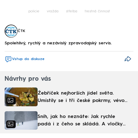
policie
vražda
střelba
trestná činnost
ČTK
Spolehlivý, rychlý a nezávislý zpravodajský servis.
Vstup do diskuze
Návrhy pro vás
Žebříček nejhorších jídel světa.
Umístily se i tři české pokrmy, vévodí
skandinávská kuchyně
Sníh, jak ho neznáte: Jak rychle
padá i z čeho se skládá. A vločky
nejsou bílé