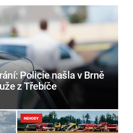
ání: Policie našla v Brně
že z Třebíče
NEHODY