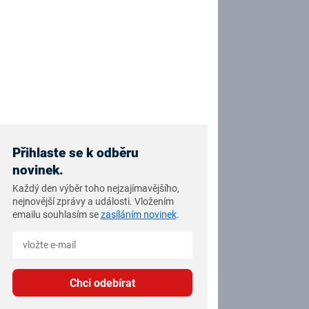
Přihlaste se k odběru
novinek.
Každý den výběr toho nejzajímavějšího,
nejnovější zprávy a události. Vložením
emailu souhlasím se
zasíláním novinek
.
Chci odebírat