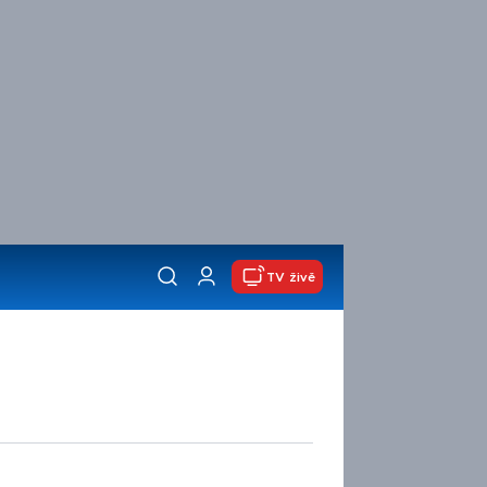
TV živě