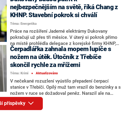
Případem se tak bude zabývat Nejvyšší správní soud,
podle spolku by mohl rozhodnout do konce letošního
nejbezpečnějším na světě, říká Chang z
dubna. Spolek o tom v pátek informoval v tiskové
KHNP. Stavební pokrok si chválí
zprávě.
Téma: Energetika
Práce na rozšíření Jaderné elektrárny Dukovany
pokračují už přes tři měsíce. V úterý si pokrok přímo
na místě prohlédla delegace z korejské firmy KHNP,
Čerpadlářka zahnala mopem lupiče s
která letos v létě s českou vládou podepsala smlouvu
na „zakázku století“. Viceprezident společnosti pro
nožem na útěk. Útočník z Třebíče
dukovanský projekt Harry Chang si prozatím stavbu
skončil rychle za mřížemi
chválí. V rozhovoru pro CNN Prima NEWS také uvedl,
Téma: Krimi
Aktualizováno
že z hlediska zabezpečení bude jaderná elektrárna
■
patřit ke světové špičce.
V nečekané rozuzlení vyústilo přepadení čerpací
stanice v Třebíči. Opilý muž tam vrazil do benzinky a s
nožem v ruce se dožadoval peněz. Narazil ale na
neohroženou obsluhu, která ho vyhnala mopem.
ší příspěvky
Kriminálníka s bohatou trestní minulostí krátce nato
dopadli policisté, kteří ho nejprve nechali vystřízlivět
na záchytce a následně poslali za mříže. Informovala
o tom policejní mluvčí Jana Kroutilová v tiskové
zprávě.