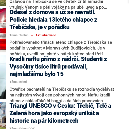
Oslavou na Třebíčsku se ve čtvrtek zřítil armádní
vrtulník Venom s pěti vojáky na palubě, uvedla po
Odešel z domova a už se nevrátil.
poledni na síti X armáda. Při neštěstí zemřel nejméně
jeden voják. Zbylí čtyři utrpěli zranění. Armáda až do
Policie hledala 13letého chlapce z
vyšetření příčiny čtvrtečního neštěstí pozastavila
Třebíčska, je v pořádku
provoz všech vrtulníků systému H-1.
Téma: Třebíč
Aktualizováno
■
Pohřešovaného třináctiletého chlapce z Třebíčska se
podařilo vypátrat v Moravských Budějovicích. Je v
pořádku, uvedli policisté v pátek krátce před třetí
Kradli naftu přímo z nádrží. Studenti z
hodinou na sociální síti X.
Vysočiny tisíce litrů prodávali,
nejmladšímu bylo 15
Téma: Krimi
Čtveřice pachatelů na Třebíčsku se rozhodla vydělávat
na nejistém vývoji cen pohonných hmot. Naftu kradli
přímo z náklaďáků či bagrů a dalších pracovních
Triangl UNESCO v Česku: Třebíč, Telč a
strojů na přelomu března a dubna a dále ji
přeprodávali. Věk obviněných je překvapující – dvěma
Zelená hora jako evropský unikát a
ještě ani nebylo osmnáct let, zbylí dva jsou dvacetiletí.
historie na pár kilometrech
Všichni ale čelí obvinění, že se dopustili dvou
Téma: Prima ROK