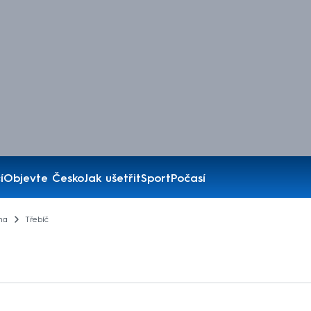
í
Objevte Česko
Jak ušetřit
Sport
Počasí
na
Třebíč