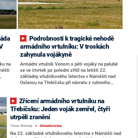
Podrobnosti k tragické nehodě
 V
armádního vrtulníku: V troskách
zahynula vojákyně
íku na
Armádní vrtulník Venom s pěti vojáky na palubě
měšti
se ve čtvrtek po poledni zřítil na letišti 22.
,
základny vrtulníkového letectva v Náměšti nad
Oslavou na Třebíčsku při návratu z rutinního
ti X.
výcvikového letu. Pád nastal během přistání asi
e
50 metrů nad zemí, řekl novinářům velitel
Zřícení armádního vrtulníku na
ádní
základny Petr Slíva. Podle náčelníka generálního
dni při
štábu Miroslava Hlaváče při pádu armádního
Třebíčsku: Jeden voják zemřel, čtyři
a
vrtulníku zemřela příslušnice 22. základny v
utrpěli zranění
i.
Náměšti nad Oslavou. Další čtyři vojáci při
ila
nehodě utrpěli zranění.
Téma: Nehody
Aktualizováno
■
er.
Na 22. základně vrtulníkového letectva v Náměšti nad