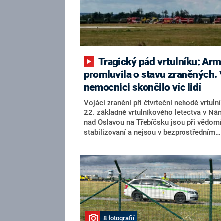
Tragický pád vrtulníku: Armáda
promluvila o stavu zraněných.
nemocnici skončilo víc lidí
Vojáci zranění při čtvrteční nehodě vrtuln
22. základně vrtulníkového letectva v Ná
nad Oslavou na Třebíčsku jsou při vědomí
stabilizovaní a nejsou v bezprostředním
ohrožení života, informovala armáda na sí
Zraněným i jejich rodinám poskytuje podl
svého vyjádření maximální podporu. Arm
vrtulník Venom se zřítil ve čtvrtek po pole
návratu z rutinního výcvikového letu, jedn
vojákyně zemřela a čtyři vojáci byli zraněn
Armáda do ukončení vyšetřování pozastav
provoz všech svých vrtulníků Venom a Vip
8 fotografií