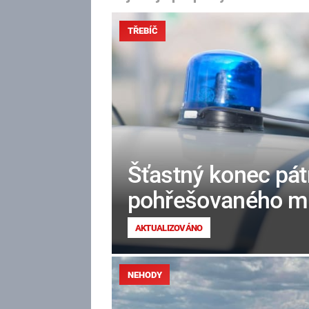
TŘEBÍČ
Šťastný konec pátr
pohřešovaného mu
AKTUALIZOVÁNO
NEHODY