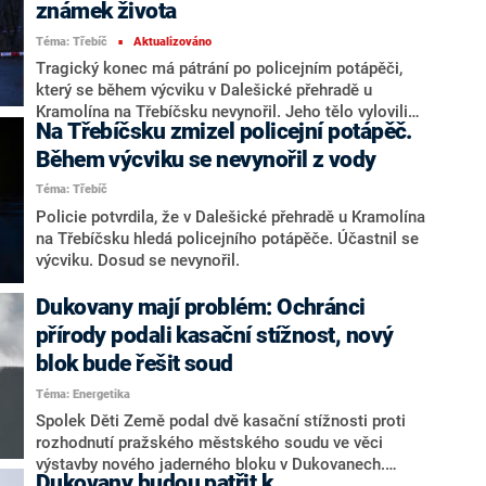
známek života
Téma: Třebíč
Aktualizováno
■
Tragický konec má pátrání po policejním potápěči,
který se během výcviku v Dalešické přehradě u
Kramolína na Třebíčsku nevynořil. Jeho tělo vylovili
Na Třebíčsku zmizel policejní potápěč.
kolegové po několika hodinách z hloubky zhruba 20
metrů bez známek života. Příčiny této tragédie
Během výcviku se nevynořil z vody
vyšetřují.
Téma: Třebíč
Policie potvrdila, že v Dalešické přehradě u Kramolína
na Třebíčsku hledá policejního potápěče. Účastnil se
výcviku. Dosud se nevynořil.
Dukovany mají problém: Ochránci
přírody podali kasační stížnost, nový
blok bude řešit soud
Téma: Energetika
Spolek Děti Země podal dvě kasační stížnosti proti
rozhodnutí pražského městského soudu ve věci
výstavby nového jaderného bloku v Dukovanech.
Dukovany budou patřit k