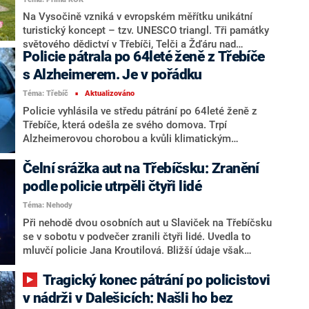
trestných činů. Kriminalisté případ nadále prošetřují.
Na Vysočině vzniká v evropském měřítku unikátní
turistický koncept – tzv. UNESCO triangl. Tři památky
světového dědictví v Třebíči, Telči a Žďáru nad
Policie pátrala po 64leté ženě z Třebíče
Sázavou leží jen několik desítek kilometrů od sebe a
spojuje je nejen historie, ale i společná snaha o
s Alzheimerem. Je v pořádku
kulturní propojení regionu.
Téma: Třebíč
Aktualizováno
■
Policie vyhlásila ve středu pátrání po 64leté ženě z
Třebíče, která odešla ze svého domova. Trpí
Alzheimerovou chorobou a kvůli klimatickým
podmínkám může být ohrožena na životě, informovala
policie na svém X. Po sedmé hodině na svém X
Čelní srážka aut na Třebíčsku: Zranění
doplnila, že ženu našla a je v pořádku.
podle policie utrpěli čtyři lidé
Téma: Nehody
Při nehodě dvou osobních aut u Slaviček na Třebíčsku
se v sobotu v podvečer zranili čtyři lidé. Uvedla to
mluvčí policie Jana Kroutilová. Bližší údaje však
neprozradila.
Tragický konec pátrání po policistovi
v nádrži v Dalešicích: Našli ho bez