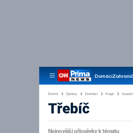
Domácí
Zahranič
Pořady
Domů
Zprávy
Domácí
Kraje
Vysoči
Třebíč
Nejnovější příspěvky k tématu