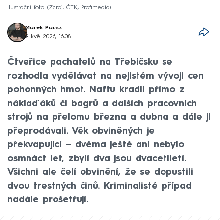
Ilustrační foto
Zdroj: ČTK, Profimedia
Marek Pausz
9. kvě 2026, 16:08
Čtveřice pachatelů na Třebíčsku se
rozhodla vydělávat na nejistém vývoji cen
pohonných hmot. Naftu kradli přímo z
náklaďáků či bagrů a dalších pracovních
strojů na přelomu března a dubna a dále ji
přeprodávali. Věk obviněných je
překvapující – dvěma ještě ani nebylo
osmnáct let, zbylí dva jsou dvacetiletí.
Všichni ale čelí obvinění, že se dopustili
dvou trestných činů. Kriminalisté případ
nadále prošetřují.