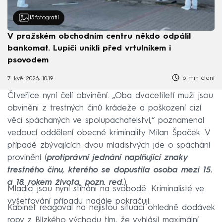
15
fotografií
V pražském obchodním centru někdo odpálil
bankomat. Lupiči unikli před vrtulníkem i
psovodem
6 min čtení
7. kvě 2026, 10:19
Čtveřice nyní čelí obvinění. „Oba dvacetiletí muži jsou
obviněni z trestných činů krádeže a poškození cizí
věci spáchaných ve spolupachatelství,“ poznamenal
vedoucí oddělení obecné kriminality Milan Špaček. V
případě zbývajících dvou mladistvých jde o spáchání
provinění (
protiprávní jednání naplňující znaky
trestného činu, kterého se dopustila osoba mezi 15.
a 18. rokem života, pozn. red.
).
Mladíci jsou nyní stiháni na svobodě. Kriminalisté ve
vyšetřování případu nadále pokračují.
Kabinet reagoval na nejistou situaci ohledně dodávek
ropy z Blízkého východu tím, že vyhlásil maximální