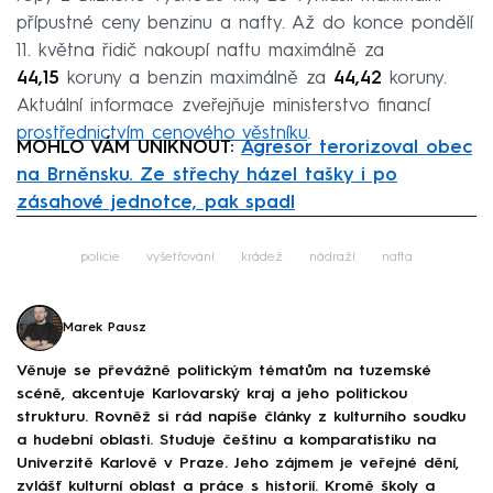
přípustné ceny benzinu a nafty. Až do konce pondělí
11. května řidič nakoupí naftu maximálně za
44,15
koruny a benzin maximálně za
44,42
koruny.
Aktuální informace zveřejňuje ministerstvo financí
prostřednictvím cenového věstníku
.
MOHLO VÁM UNIKNOUT:
Agresor terorizoval obec
na Brněnsku. Ze střechy házel tašky i po
zásahové jednotce, pak spadl
Failed to fetch
policie
vyšetřování
krádež
nádraží
nafta
Marek Pausz
Věnuje se převážně politickým tématům na tuzemské
scéně, akcentuje Karlovarský kraj a jeho politickou
strukturu. Rovněž si rád napíše články z kulturního soudku
a hudební oblasti. Studuje češtinu a komparatistiku na
Univerzitě Karlově v Praze. Jeho zájmem je veřejné dění,
zvlášť kulturní oblast a práce s historií. Kromě školy a