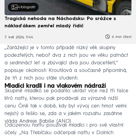
4
fotografií
Tragická nehoda na Náchodsku: Po srážce s
náklaďákem zemřel mladý řidič
6 min čtení
7. kvě 2026, 11:44
„Zarážející je v tomto případě nízký věk skupiny
podezřelých, neboť dva z nich jsou ve věku patnáct
a sedmnáct let a zbývající dva jsou dvacetiletí,“
popisuje okolnosti Kroutilová a současně připomíná,
že tři z nich jsou stále studenti.
Mladíci kradli i na vlakovém nádraží
Skupině mladíků se podařilo ukrást více než tři tisíce
litrů nafty, kterou pak prodávali za výrazně nižší
cenu. Činili tak v době, kdy byl vývoj cen hmot velmi
nejistý a řešilo se, zda a v jakém rozsahu zasáhne
vláda Andreje Babiše (ANO).
Odcizenou naftu používali mladíci i pro své vlastní
účely. „Na Třebíčsku odčerpali naftu v Dolních