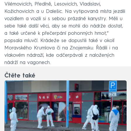
Vilémovicích, Předíně, Lesovicích, Vladislavi,
Kožichovicích a u Dalešic. Na vytipovaná místa jezdili
vozidlem a vozili si s sebou prázdné kanystry. Měli u
sebe také další věci, aby se mohli do nádrže dostat,
a také určené k přečerpání pohonných hmot,“
popsala mluvčí. Krádeže se dopustili také v okolí
Moravského Krumlova či na Znojemsku. Řádili i na
vlakovém nádraží, kde odčerpávali z naložených
nádrží na vagonech.
Čtěte také