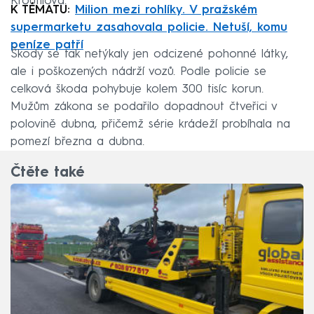
Kroutilová.
K TÉMATU:
Milion mezi rohlíky. V pražském
supermarketu zasahovala policie. Netuší, komu
peníze patří
Škody se tak netýkaly jen odcizené pohonné látky,
ale i poškozených nádrží vozů. Podle policie se
celková škoda pohybuje kolem 300 tisíc korun.
Mužům zákona se podařilo dopadnout čtveřici v
polovině dubna, přičemž série krádeží probíhala na
pomezí března a dubna.
Čtěte také