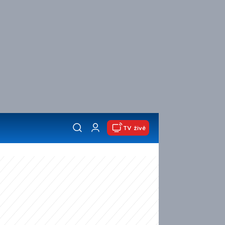
TV živě