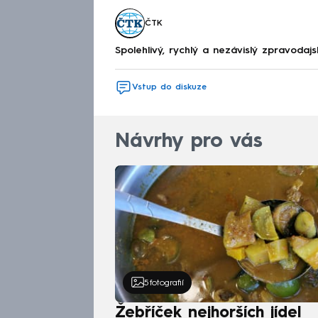
ČTK
Spolehlivý, rychlý a nezávislý zpravodajs
Vstup do diskuze
Návrhy pro vás
5
fotografií
Žebříček nejhorších jídel