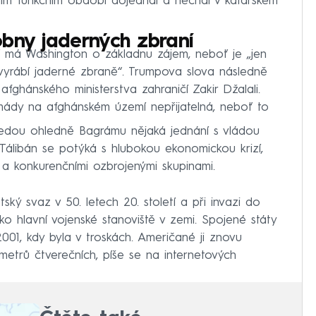
ním funkčním období dojednal a nechal v katarském
obny jaderných zbraní
í má Washington o základnu zájem, neboť je „jen
vyrábí jaderné zbraně“. Trumpova slova následně
fghánského ministerstva zahraničí Zakir Džalali.
mády na afghánském území nepřijatelná, neboť to
 vedou ohledně Bagrámu nějaká jednání s vládou
Tálibán se potýká s hlubokou ekonomickou krizí,
y a konkurenčními ozbrojenými skupinami.
ý svaz v 50. letech 20. století a při invazi do
ko hlavní vojenské stanoviště v zemi. Spojené státy
 2001, kdy byla v troskách. Američané ji znovu
metrů čtverečních, píše se na internetových