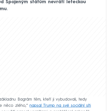
kud Spojeným státům nevrátí leteckou
mu.
základnu Bagrám těm, kteří ji vybudovali, tedy
se něco zlého,“
napsal Trump na své sociální síti