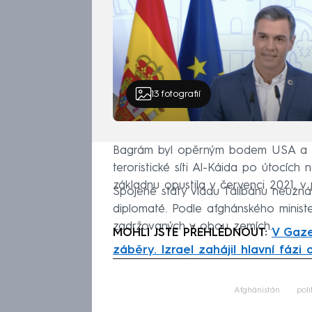
13
fotografií
Bagrám byl opěrným bodem USA a ame
teroristické síti Al-Káida po útocích
základnu opustila v červenci 2021, v 
Spojené státy vládu Tálibánu neuznáv
diplomaté. Podle afghánského minister
zadržovaných v obou zemích.
MOHLI JSTE PŘEHLÉDNOUT:
V Gaze
záběry. Izrael zahájil hlavní fázi 
Fa
Afghánistán
poli