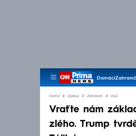
Domácí
Zahranič
Pořady
Domů
Zprávy
Zahraničí
USA
Vraťte nám zákla
zlého. Trump tvrd