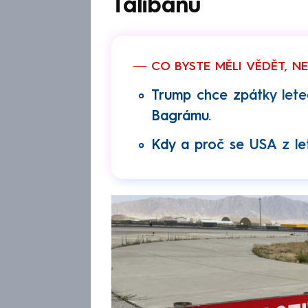
Tálibánu
CO BYSTE MĚLI VĚDĚT, N
Trump chce zpátky let
Bagrámu.
Kdy a proč se USA z le