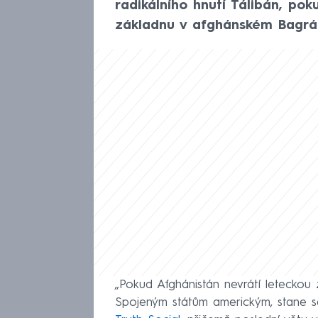
radikálního hnutí Tálibán, po
základnu v afghánském Bagrá
„Pokud Afghánistán nevrátí leteckou 
Spojeným státům americkým, stane 