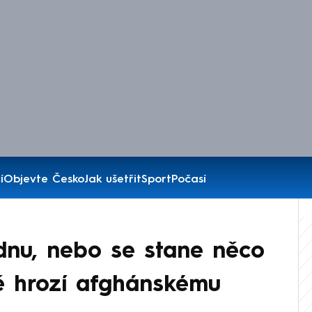
í
Objevte Česko
Jak ušetřit
Sport
Počasí
dnu, nebo se stane něco
ě hrozí afghánskému