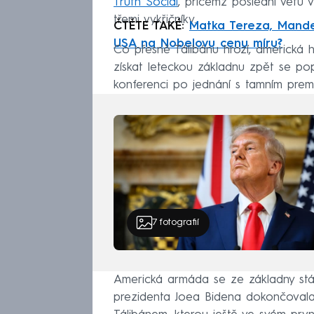
Truth Social
, přičemž poslední větu v
třemi vykřičníky.
ČTĚTE TAKÉ:
Matka Tereza, Mande
USA na Nobelovu cenu míru?
Co přesně Tálibánu hrozí, americká h
získat leteckou základnu zpět se popr
konferenci po jednání s tamním pre
7
fotografií
Americká armáda se ze základny stáh
prezidenta Joea Bidena dokončoval