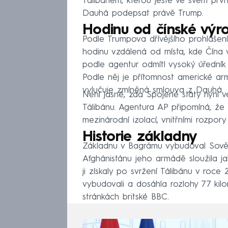
Tálibánem, kterou ještě ve svém prv
Dauhá podepsat právě Trump.
Hodinu od čínské výr
Podle Trumpova dřívějšího prohlášen
hodinu vzdálená od místa, kde Čína 
podle agentur odmítl vysoký úředník a
Podle něj je přítomnost americké ar
vylučuje zmíněná smlouva z Dauhá.
Není jasné, zda Spojené státy nyní
Tálibánu. Agentura AP připomíná, že 
mezinárodní izolací, vnitřními rozpor
Historie základny
Základnu v Bagrámu vybudoval Sovětsk
Afghánistánu jeho armádě sloužila ja
ji získaly po svržení Tálibánu v roce
vybudovali a dosáhla rozlohy 77 kilo
stránkách britské BBC.