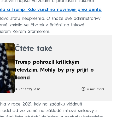
 souvětí napsal verzálami a prohlášení zakončil
la a Trump. Kdo všechno navrhuje prezidenta
lava státu neupřesnila. O snaze své administrativy
vé zmínila ve čtvrtek v Británii na tiskové
miérem Keirem Starmerem.
Čtěte také
Trump pohrozil kritickým
televizím. Mohly by prý přijít o
licenci
6 min čtení
19. zář 2025, 18:20
la v roce 2021, kdy na začátku vládnutí
a odchod ze země na základě mírové smlouvy s