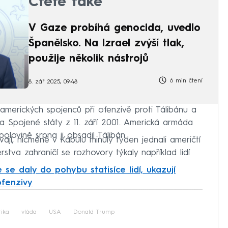
Čtěte také
V Gaze probíhá genocida, uvedlo
Španělsko. Na Izrael zvýší tlak,
použije několik nástrojů
6 min čtení
8. zář 2025, 09:48
rických spojenců při ofenzivě proti Tálibánu a
 na Spojené státy z 11. září 2001. Americká armáda
polovině srpna ji obsadil Tálibán.
ají, nicméně v Kábulu minulý týden jednali američtí
stva zahraničí se rozhovory týkaly například lidí
 se daly do pohybu statisíce lidí, ukazují
ofenzivy
iled to fetch
tika
vláda
USA
Donald Trump